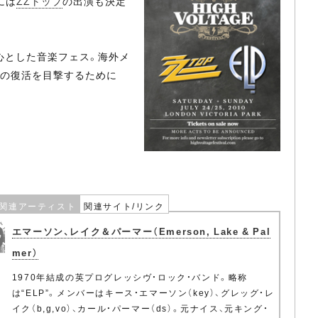
日には
ZZトップ
の出演も決定
心とした音楽フェス。海外メ
跡の復活を目撃するために
関連アーティスト
関連サイト/リンク
エマーソン、レイク＆パーマー（Emerson, Lake & Pal
mer）
1970年結成の英プログレッシヴ・ロック・バンド。略称
は“ELP”。メンバーはキース・エマーソン（key）、グレッグ・レ
イク（b,g,vo）、カール・パーマー（ds）。元ナイス、元キング・