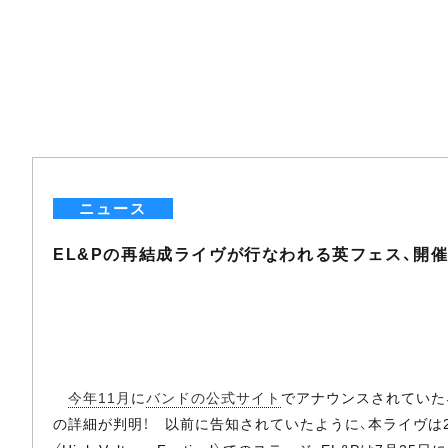
ニュース
EL&Pの再結成ライヴが行なわれる英フェス、開
今年11月
に
バンドの公式サイト
でアナウンスされていた
の詳細が判明！ 以前に告知されていたように、本ライヴは