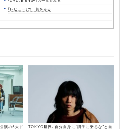
「DVD、Blu-ray」の一覧をみる
「レビュー」の一覧をみる
本公演の5大ド
TOKYO世界、自分自身に“調子に乗るな”と自