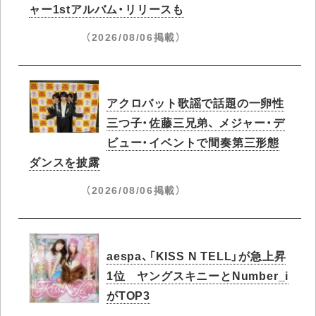
ャー1stアルバム・リリースも
（2026/08/06掲載）
アクロバット歌謡で話題の一卵性
三つ子・佐藤三兄弟、 メジャー・デ
ビュー・イベントで間奏第三形態
ダンスを披露
（2026/08/06掲載）
aespa、「KISS N TELL」が急上昇
1位 ヤングスキニーとNumber_i
がTOP3