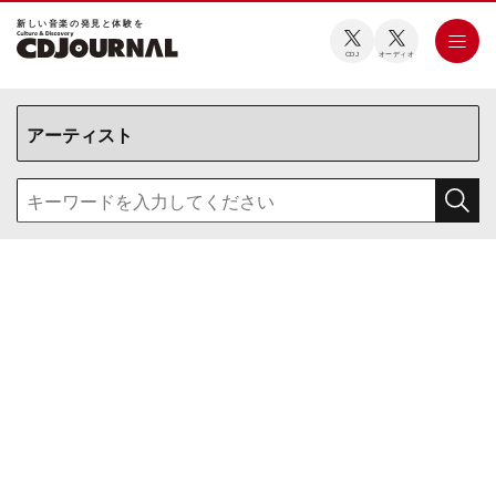
新しい⾳楽の発⾒と体験を
CDJ
オーディオ