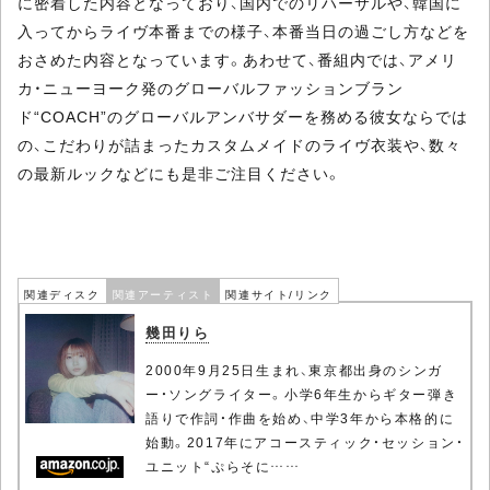
に密着した内容となっており、国内でのリハーサルや、韓国に
入ってからライヴ本番までの様子、本番当日の過ごし方などを
おさめた内容となっています。あわせて、番組内では、アメリ
カ・ニューヨーク発のグローバルファッションブラン
ド“COACH”のグローバルアンバサダーを務める彼女ならでは
の、こだわりが詰まったカスタムメイドのライヴ衣装や、数々
の最新ルックなどにも是非ご注目ください。
関連ディスク
関連アーティスト
関連サイト/リンク
幾田りら
2000年9月25日生まれ、東京都出身のシンガ
ー・ソングライター。小学6年生からギター弾き
語りで作詞・作曲を始め、中学3年から本格的に
始動。2017年にアコースティック・セッション・
ユニット“ぷらそに……