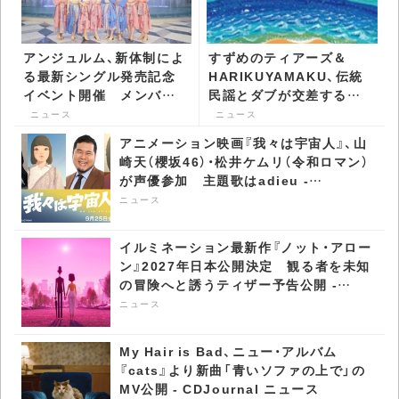
アンジュルム、新体制によ
すずめのティアーズ＆
る最新シングル発売記念
HARIKUYAMAKU、伝統
イベント開催 メンバー
民謡とダブが交差する
の名前を叫ぶコールで会
「Chijuyaa」を7インチで
ニュース
ニュース
場が一体に - CDJournal
発表 - CDJournal ニュー
アニメーション映画『我々は宇宙人』、山
ニュース
ス
崎天（櫻坂46）・松井ケムリ（令和ロマン）
が声優参加 主題歌はadieu -
CDJournal ニュース
ニュース
イルミネーション最新作『ノット・アロー
ン』2027年日本公開決定 観る者を未知
の冒険へと誘うティザー予告公開 -
CDJournal ニュース
ニュース
My Hair is Bad、ニュー・アルバム
『cats』より新曲「青いソファの上で」の
MV公開 - CDJournal ニュース