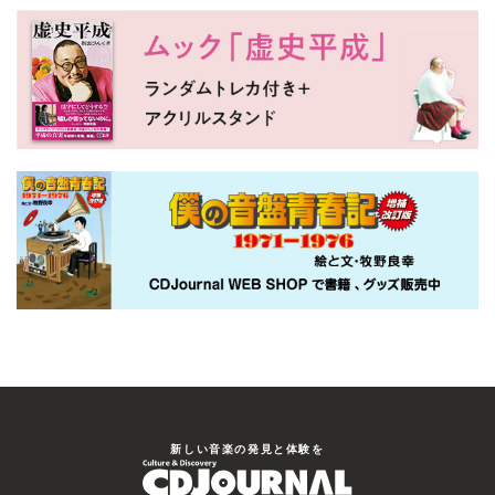
新しい⾳楽の発⾒と体験を