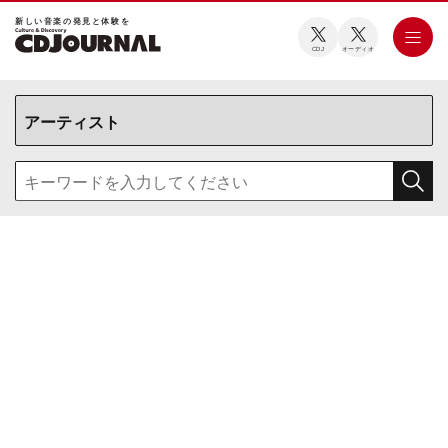
新しい⾳楽の発⾒と体験を
CDJ
オーディオ