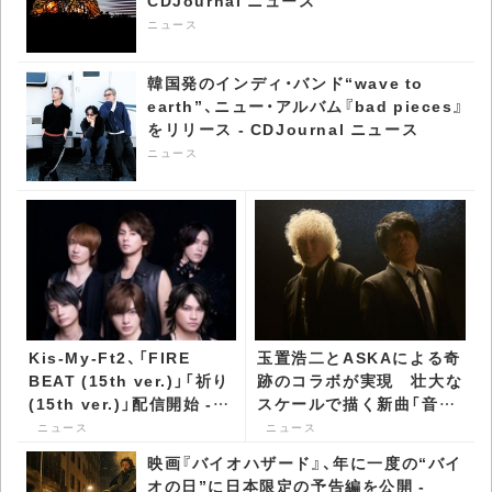
CDJournal ニュース
ニュース
韓国発のインディ・バンド“wave to
earth”、ニュー・アルバム『bad pieces』
をリリース - CDJournal ニュース
ニュース
Kis-My-Ft2、「FIRE
玉置浩二とASKAによる奇
BEAT (15th ver.)」「祈り
跡のコラボが実現 壮大な
(15th ver.)」配信開始 -
スケールで描く新曲「音銀
CDJournal ニュース
河」リリース決定 -
ニュース
ニュース
CDJournal ニュース
映画『バイオハザード』、年に一度の“バイ
オの日”に日本限定の予告編を公開 -