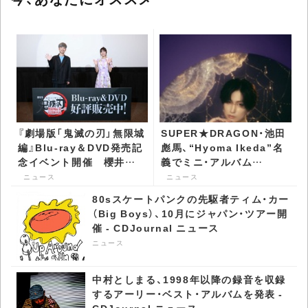
『劇場版「鬼滅の刃」無限城
SUPER★DRAGON・池田
編』Blu-ray＆DVD発売記
彪馬、“Hyoma Ikeda”名
念イベント開催 櫻井孝
義でミニ・アルバム
宏と早見沙織が登壇 -
『Effect』リリース -
ニュース
ニュース
CDJournal ニュース
CDJournal ニュース
80sスケートパンクの先駆者ティム・カー
（Big Boys）、10月にジャパン・ツアー開
催 - CDJournal ニュース
ニュース
中村としまる、1998年以降の録音を収録
するアーリー・ベスト・アルバムを発表 -