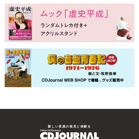
新しい⾳楽の発⾒と体験を