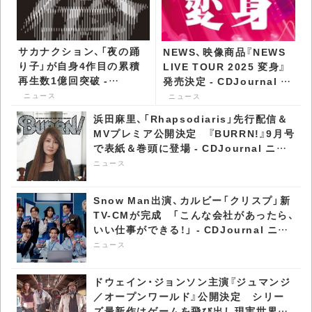
サカナクション、「夜の踊
NEWS、映像商品『NEWS
り子」が自身4作目の累積
LIVE TOUR 2025 変身』
再生数1億回突破 -
発売決定 - CDJournal ニ
CDJournal ニュース
ュース
ニュース
ニュース
浜田麻里、「Rhapsodiaris」先行配信＆
MVプレミア公開決定 『BURRN!』9月号
で表紙＆巻頭に登場 - CDJournal ニュ
ース
ニュース
Snow Man出演、カルビー「クリスプ」新
TV-CMが完成 「こんな会社があったら、
いい仕事ができる！」 - CDJournal ニュ
ース
ニュース
ドウェイン・ジョンソン主演『ジュマンジ
／オープンワールド』公開決定 シリー
ズ最新作はゲームを飛び出し現実世界へ