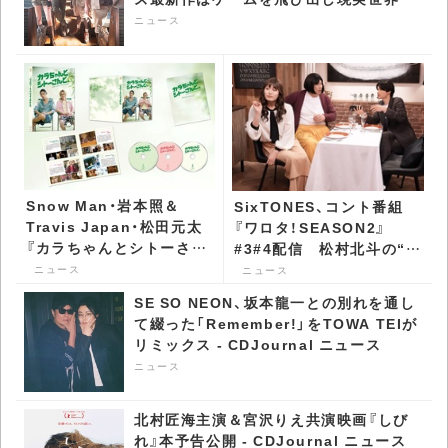
- CDJournal ニュース
ニュース
Snow Man・岩本照＆
SixTONES、コント番組
Travis Japan・松田元太
『ワロタ！SEASON2』
『カラちゃんとシトーさん
#3#4配信 松村北斗の“あ
と、』、パッケージ詳細公開
る表情”に大盛り上がり -
ニュース
ニュース
- CDJournal ニュース
CDJournal ニュース
SE SO NEON、坂本龍一との別れを通し
て綴った「Remember!」をTOWA TEIが
リミックス - CDJournal ニュース
ニュース
北村匠海主演＆宮沢りえ共演映画『しび
れ』本予告公開 - CDJournal ニュース