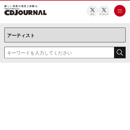
新しい⾳楽の発⾒と体験を
CDJ
オーディオ