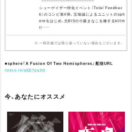
シューゲイザー特化イベント〈Total Feedbac
k〉のコンピ第4弾。五味誠によるユニットのsph
ereをはじめ、元BiSの小森まなこを擁するkillm
il……
※ 一部店舗では取り扱っていない場合もございます。
■
sphere『A Fusion Of Two Hemispheres』配信URL
linkco.re/aEE7paXG
今、あなたにオススメ