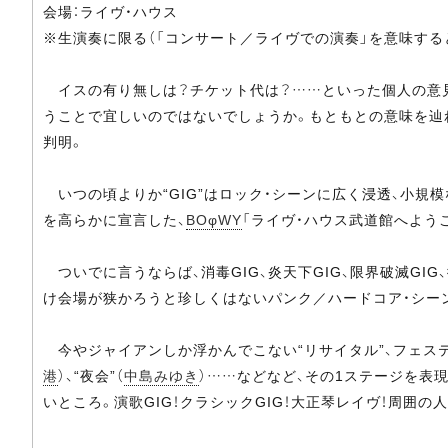
会場：ライヴ・ハウス
※生演奏に限る（「コンサート／ライヴでの演奏」を意味する
イスの有り無しは？チケット代は？……といった個人の意見
うことで宜しいのではないでしょうか。もともとの意味を辿れ
判明。
いつの頃よりか“GIG”はロック・シーンに広く浸透、小規
を高らかに宣言した、
BOφWY
「ライヴ・ハウス武道館へよう
ついでに言うならば、消毒GIG、炎天下GIG、限界破滅GI
け会場が狭かろうと珍しくはないパンク／ハードコア・シーン
今やジャイアンしか浮かんでこない“リサイタル”、フェスティ
港
）、“夜会”（
中島みゆき
）……などなど、その1ステージを表
いところ。演歌GIG！クラシックGIG！大正琴レイヴ！周囲