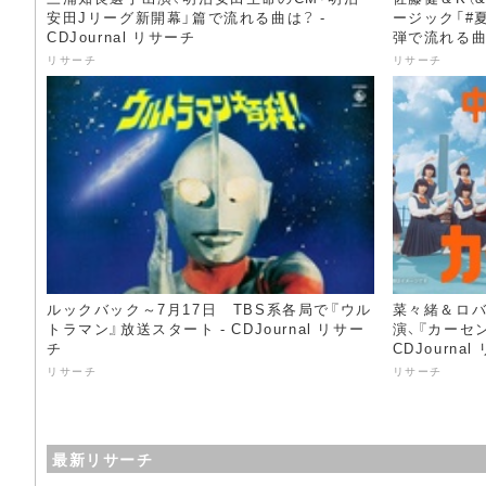
安田Jリーグ新開幕」篇で流れる曲は？ -
ージック「#夏
CDJournal リサーチ
弾で流れる曲は？
リサーチ
リサーチ
ルックバック～7月17日 TBS系各局で『ウル
菜々緒＆ロ
トラマン』放送スタート - CDJournal リサー
演、『カーセ
チ
CDJourna
リサーチ
リサーチ
最新リサーチ