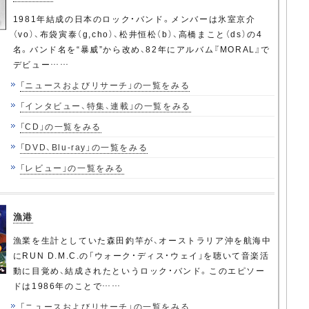
1981年結成の日本のロック・バンド。メンバーは氷室京介
（vo）、布袋寅泰（g,cho）、松井恒松（b）、高橋まこと（ds）の4
名。バンド名を“暴威”から改め、82年にアルバム『MORAL』で
デビュー……
「ニュースおよびリサーチ」の一覧をみる
「インタビュー、特集、連載」の一覧をみる
「CD」の一覧をみる
「DVD、Blu-ray」の一覧をみる
「レビュー」の一覧をみる
漁港
漁業を生計としていた森田釣竿が、オーストラリア沖を航海中
にRUN D.M.C.の「ウォーク・ディス・ウェイ」を聴いて音楽活
動に目覚め、結成されたというロック・バンド。このエピソー
ドは1986年のことで……
「ニュースおよびリサーチ」の一覧をみる