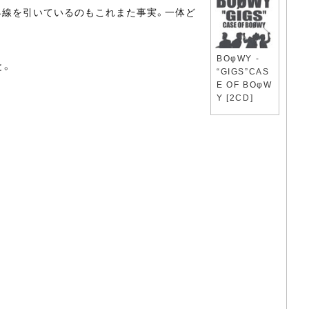
界線を引いているのもこれまた事実。一体ど
BOφWY -
と。
“GIGS”CAS
E OF BOφW
Y [2CD]