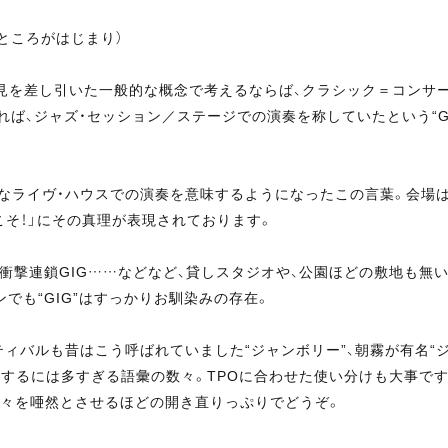
ところがはじまり）
を差し引いた一般的な概念で考えるならば、クラシック＝コンサー
ば、ジャズ・セッション／ステージでの演奏を称していたという“G
模なライヴ・ハウスでの演奏を意味するようになったこの言葉。会場は
こそ！」にその真理が表現されております。
G、衝撃連鎖GIG……などなど、貸しスタジオや、公園ほどの敷地も
でも“GIG”はすっかりお馴染みの存在。
バルも昔はこう呼ばれていました“ジャンボリー”、朝霧が有名“ジャム
現するには多すぎる語彙の数々。TPOに合わせた使い分けも大事で
の人々を唖然とさせるほどの開き直りっぷりでどうぞ。