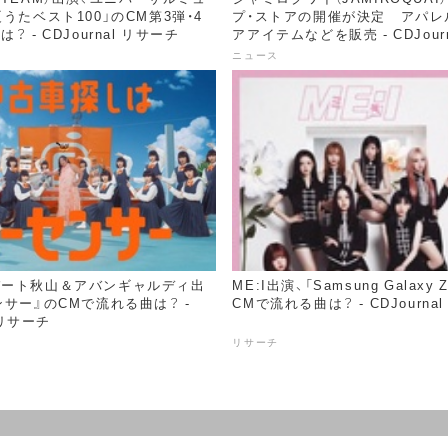
うたベスト100」のCM第3弾・4
プ・ストアの開催が決定 アパレ
 - CDJournal リサーチ
アアイテムなどを販売 - CDJour
ニュース
バート秋山＆アバンギャルディ出
ME:I出演、「Samsung Galaxy Z
ンサー』のCMで流れる曲は？ -
CMで流れる曲は？ - CDJourna
l リサーチ
リサーチ