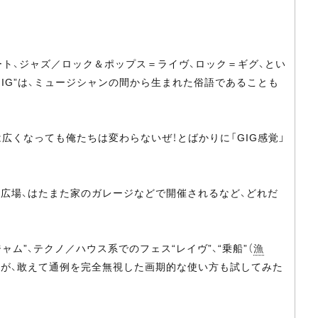
ト、ジャズ／ロック＆ポップス＝ライヴ、ロック＝ギグ、とい
IG”は、ミュージシャンの間から生まれた俗語であることも
広くなっても俺たちは変わらないぜ！とばかりに「GIG感覚」
無い広場、はたまた家のガレージなどで開催されるなど、どれだ
”、テクノ／ハウス系でのフェス“レイヴ”、“乗船”（
漁
すが、敢えて通例を完全無視した画期的な使い方も試してみた