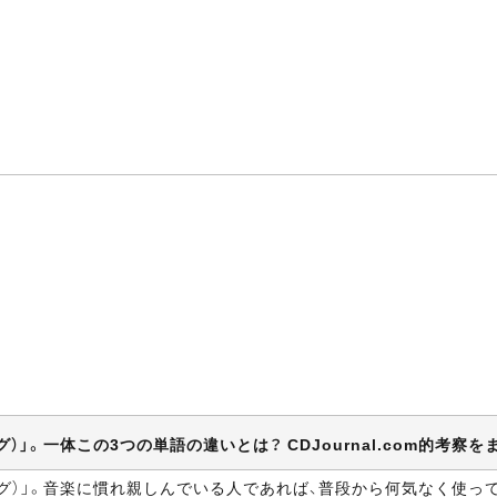
G（ギグ）」。一体この3つの単語の違いとは？ CDJournal.com的考
GIG（ギグ）」。音楽に慣れ親しんでいる人であれば、普段から何気なく