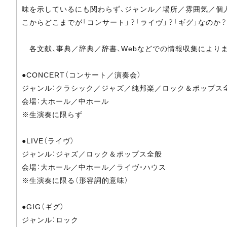
味を示しているにも関わらず、ジャンル／場所／雰囲気／個
こからどこまでが「コンサート」？「ライヴ」？「ギグ」なの
各文献、事典／辞典／辞書、Webなどでの情報収集により
●CONCERT（コンサート／演奏会）
ジャンル：クラシック／ジャズ／純邦楽／ロック＆ポップス
会場：大ホール／中ホール
※生演奏に限らず
●LIVE（ライヴ）
ジャンル：ジャズ／ロック＆ポップス全般
会場：大ホール／中ホール／ライヴ・ハウス
※生演奏に限る（形容詞的意味）
●GIG（ギグ）
ジャンル：ロック