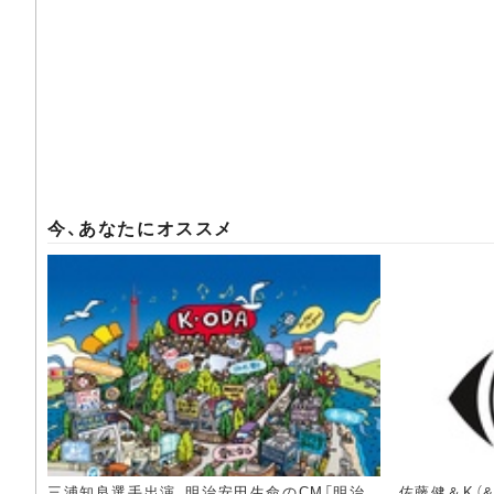
今、あなたにオススメ
三浦知良選手出演、明治安田生命のCM「明治
佐藤健＆K（