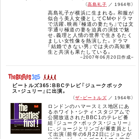
（
高島礼子
／ 1964年）
高島礼子が横浜に生まれる。和服が
似合う美人女優としてCMやドラマ
で活躍、映画『極道の妻たち』では文
字通り極道の妻を迫真の演技で魅
せ、義理と人情の世界で生きるたく
ましい女性像を熱演した。ドラマ
「結婚できない男」では夫の高知東
生と共演も果たしている。
−2007年06月20日作成−
ビートルズ365：BBCテレビ『ジュークボック
ス・ジュリー』に出演。
（
ザ・ビートルズ
／ 1964年）
ロンドンのハマースミス地区にあ
るホワイト・シティ・スタジアムで
公開放送されたBBC1のテレビ番
組『ジューク・ボックス・ジュリー』
に、ジョージとリンゴが審査員とし
て出演（前年の6月22日にジョンが