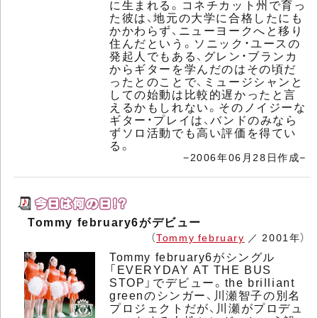
に生まれる。コネチカット州で育っ
た彼は、地元の大学に合格したにも
かかわらず、ニューヨークへと移り
住んだという。ソニック・ユースの
発起人でもある、グレン・ブランカ
からギターを学んだのはその頃だ
ったとのことで、ミュージシャンと
しての始動は比較的遅かったと言
えるかもしれない。そのノイジーな
ギター・プレイは、バンドのみなら
ずソロ活動でも高い評価を得てい
る。
−2006年06月28日作成−
Tommy february6がデビュー
（
Tommy february
／ 2001年）
Tommy february6がシングル
「EVERYDAY AT THE BUS
STOP」でデビュー。the brilliant
greenのシンガー、川瀬智子の別名
プロジェクトだが、川瀬がプロデュ