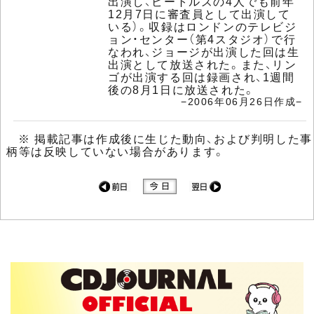
出演し、ビートルズの4人でも前年
12月7日に審査員として出演して
いる）。収録はロンドンのテレビジ
ョン・センター（第4スタジオ）で行
なわれ、ジョージが出演した回は生
出演として放送された。また、リン
ゴが出演する回は録画され、1週間
後の8月1日に放送された。
−2006年06月26日作成−
※ 掲載記事は作成後に生じた動向、および判明した事
柄等は反映していない場合があります。