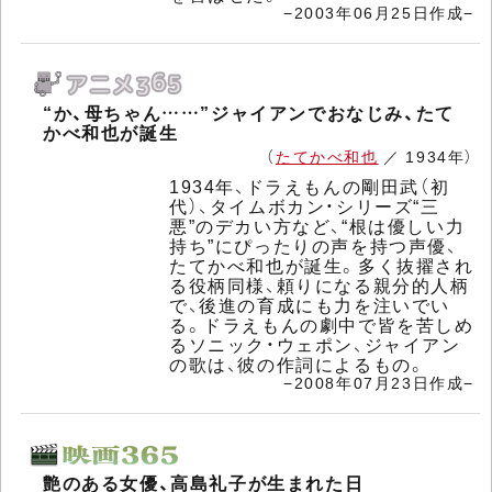
−2003年06月25日作成−
“か、母ちゃん……”ジャイアンでおなじみ、たて
かべ和也が誕生
（
たてかべ和也
／ 1934年）
1934年、ドラえもんの剛田武（初
代）、タイムボカン・シリーズ“三
悪”のデカい方など、“根は優しい力
持ち”にぴったりの声を持つ声優、
たてかべ和也が誕生。多く抜擢され
る役柄同様、頼りになる親分的人柄
で、後進の育成にも力を注いでい
る。ドラえもんの劇中で皆を苦しめ
るソニック・ウェポン、ジャイアン
の歌は、彼の作詞によるもの。
−2008年07月23日作成−
艶のある女優、高島礼子が生まれた日