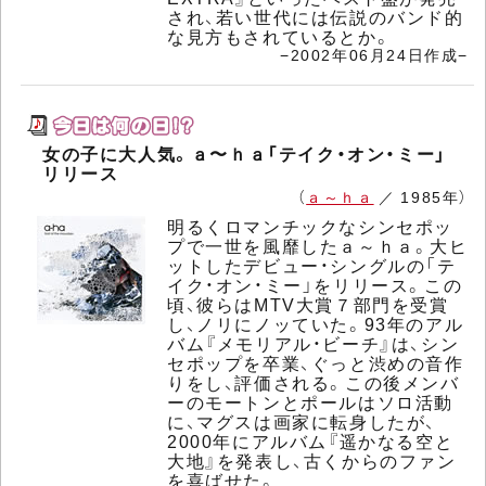
され、若い世代には伝説のバンド的
な見方もされているとか。
−2002年06月24日作成−
女の子に大人気。ａ〜ｈａ「テイク・オン・ミー」
リリース
（
ａ～ｈａ
／ 1985年）
明るくロマンチックなシンセポッ
プで一世を風靡したａ～ｈａ。大ヒ
ットしたデビュー・シングルの「テ
イク・オン・ミー」をリリース。この
頃、彼らはMTV大賞７部門を受賞
し、ノリにノッていた。93年のアル
バム『メモリアル・ビーチ』は、シン
セポップを卒業、ぐっと渋めの音作
りをし、評価される。この後メンバ
ーのモートンとポールはソロ活動
に、マグスは画家に転身したが、
2000年にアルバム『遥かなる空と
大地』を発表し、古くからのファン
を喜ばせた。