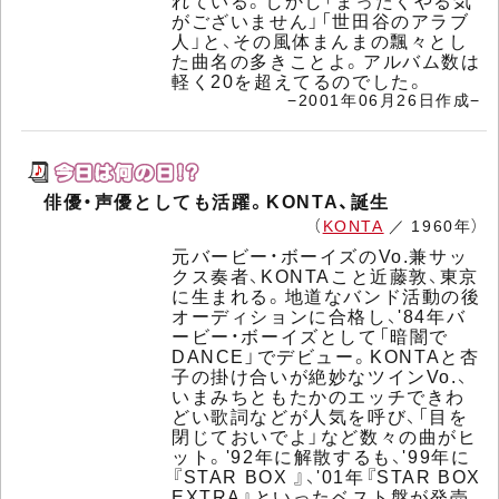
れている。しかし「まったくやる気
がございません」「世田谷のアラブ
人」と、その風体まんまの飄々とし
た曲名の多きことよ。アルバム数は
軽く20を超えてるのでした。
−2001年06月26日作成−
俳優・声優としても活躍。KONTA、誕生
（
KONTA
／ 1960年）
元バービー・ボーイズのVo.兼サッ
クス奏者、KONTAこと近藤敦、東京
に生まれる。地道なバンド活動の後
オーディションに合格し、'84年バ
ービー・ボーイズとして「暗闇で
DANCE」でデビュー。KONTAと杏
子の掛け合いが絶妙なツインVo.、
いまみちともたかのエッチできわ
どい歌詞などが人気を呼び、「目を
閉じておいでよ」など数々の曲がヒ
ット。'92年に解散するも、'99年に
『STAR BOX 』、'01年『STAR BOX
EXTRA』といったベスト盤が発売