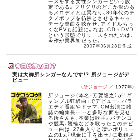
ースをする女性シンガーという設
定である。ブリグリのどこか影のあ
るメロディとは異なり、80年代のテ
クノポップを彷彿とさせるキャッ
チーな楽曲を聴かせ、アイドルちっ
くなPVも話題に。なお、CD＋DVD
という形態でリリースされたのは、
今作が業界初だった。
−2007年06月28日作成−
実は大御所シンガーなんです!? 所ジョージがデ
ビュー
（
所ジョージ
／ 1977年）
所ジョージ（本名・芳賀隆之）が「ギ
ャンブル狂騒曲」でデビュー。バラ
エティ番組やドラマ、CM出演に雑
誌の編集長……と多彩な面を見せ
る所さんも、本業は歌手。パチンコ
や競馬、競輪などを歌ったこのデビ
ュー曲は、27曲入りと凄いボリュー
ムの1st『現金に手を出せ』に収録さ