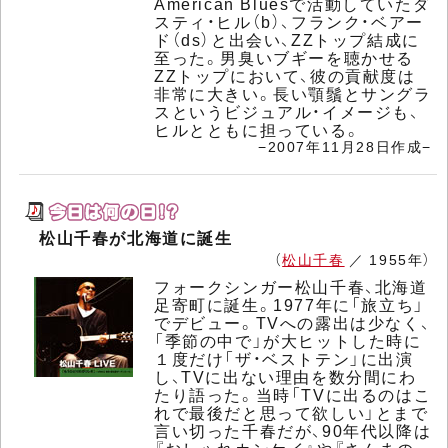
American Bluesで活動していたダ
スティ・ヒル（b）、フランク・ベアー
ド（ds）と出会い、ZZトップ結成に
至った。男臭いブギーを聴かせる
ZZトップにおいて、彼の貢献度は
非常に大きい。長い顎鬚とサングラ
スというビジュアル・イメージも、
ヒルとともに担っている。
−2007年11月28日作成−
松山千春が北海道に誕生
（
松山千春
／ 1955年）
フォークシンガー松山千春、北海道
足寄町に誕生。1977年に「旅立ち」
でデビュー。TVへの露出は少なく、
「季節の中で」が大ヒットした時に
１度だけ「ザ・ベストテン」に出演
し、TVに出ない理由を数分間にわ
たり語った。当時「TVに出るのはこ
れで最後だと思って欲しい」とまで
言い切った千春だが、90年代以降は