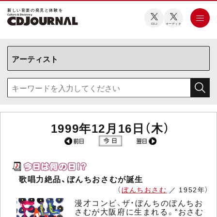
新しい⾳楽の発⾒と体験を
CDJ
オーディオ
1999年12月16日（木）
歌唱力絶品、ぼんちおさむが誕生
（
ぼんちおさむ
／ 1952年）
漫才コンビ、ザ・ぼんちのぼんちお
さむが大阪府に生まれる。“おさむ