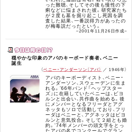
った難聴、そしてその後も慢性の下
痢などに悩まされた彼。研究家たち
が２度も墓を掘り起こし死因を調
査した結果、一番説得力があったの
が梅毒説だったという。
−2001年11月26日作成−
穏やかな印象のアバのキーボード奏者、ベニー
誕生
（
ベニー・アンダーソン（アバ）
／ 1946年）
アバのキーボーディスト、ベニー・
アンダーソン、スウェーデンに生ま
れる。'66年バンド「ヘップスター
ズ」に在籍していたベニーは、ビヨ
ルンと出会い、共作曲を始める。後
にメンバーとなるフリーダとアグ
ネッタもソロで活動しており、フリ
ーダはベニーと、アグネッタはビヨ
ルンと意気投合。そして２組とも婚
約。'74年メンバーの頭文字をとっ
たアバの名でコンクールでグラン