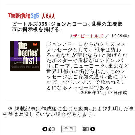
ビートルズ365：ジョンとヨーコ、世界の主要都
市に掲示板を掲げる。
（
ザ・ビートルズ
／ 1969年）
ジョンとヨーコからのクリスマス・
メッセージとして、「戦争は終わ
る。あなたが望むなら」と掲げられ
たポスターや看板がロンドン、パ
リ、ローマ、ニューヨーク、東京など
世界11都市に掲げられた。このメ
ッセージはご存知の通り、後に「ハ
ッピー・クリスマス」で歌われるこ
とになるメッセージである。
−2006年11月28日作成−
※ 掲載記事は作成後に生じた動向、および判明した事
柄等は反映していない場合があります。