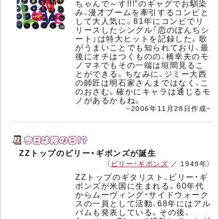
ちゃんで～す!!!”のギャグでお馴染
み、漫才ブームを牽引するコンビと
して大人気に。81年にコンビでリ
リースしたシングル「恋のぼんちシ
ート」は特大ヒットを記録した。歌
がうまいことでも知られており、最
後にオチはつくものの、橋幸夫のモ
ノマネでもその一端は垣間見るこ
とができる。ちなみに、ジミー大西
の師匠は明石家さんまではなく、こ
のおさむ。確かにキャラは通じるモ
ノがあるかもね。
−2006年11月28日作成−
ZZトップのビリー・ギボンズが誕生
（
ビリー・ギボンズ
／ 1949年）
ZZトップのギタリスト、ビリー・ギ
ボンズが米国に生まれる。60年代
からムーヴィング・サイドウォーク
スの一員として活動、68年にはアル
バムも発表している。その後、