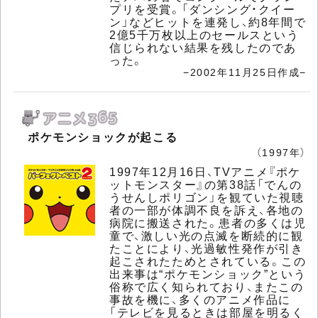
プリを受賞。「ダンシング・クイー
ン」などヒットを連発し、約8年間で
2億5千万枚以上のセールスという
信じられない結果を残したのであ
った。
−2002年11月25日作成−
ポケモンショックが起こる
（1997年）
1997年12月16日、TVアニメ『ポケ
ットモンスター』の第38話「でんの
うせんしポリゴン」を観ていた視聴
者の一部が体調不良を訴え、各地の
病院に搬送された。患者の多くは児
童で、激しい光の点滅を断続的に観
たことにより、光過敏性発作が引き
起こされたためとされている。この
出来事は“ポケモンショック”という
俗称で広く知られており、またこの
事故を機に、多くのアニメ作品に
「テレビを見るときは部屋を明るく