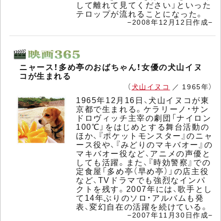
して離れて見てください」といった
テロップが流れることになった。
−2008年12月12日作成−
ニャース！多め亭のおばちゃん！女優の犬山イヌ
コが生まれる
（
犬山イヌコ
／ 1965年）
1965年12月16日、犬山イヌコが東
京都で生まれる。ケラリーノ・サン
ドロヴィッチ主宰の劇団「ナイロン
100℃」をはじめとする舞台活動の
ほか、『ポケットモンスター』のニャ
ース役や、『みどりのマキバオー』の
マキバオー役など、アニメの声優と
しても活躍。また、『時効警察』での
定食屋「多め亭（早め亭）」の店主役
など、TVドラマでも強烈なインパ
クトを残す。2007年には、歌手とし
て14年ぶりのソロ・アルバムも発
表、変幻自在の活躍を続けている。
−2007年11月30日作成−