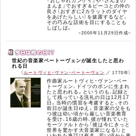
『おしゃれカンケイ』や『さんまの
まんま』でおすぎ＆ピーコとの仲の
良さ（おすぎに2カラットのダイヤ
をあげたらしい）を披露するなど、
その巧みな話術を目にすることも
しばしば。
−2000年11月29日作成−
世紀の音楽家ベートーヴェンが誕生したと思わ
れる日
（
ルートヴィヒ・ヴァン・ベートーヴェン
／ 1770年）
作曲家ルートヴィヒ・ヴァン・ベー
トーヴェン、ドイツのボンに生まれ
たと思われる。というのも、記録と
して残っている洗礼の日は12月17
日。当時の慣習を考慮すると、その
前日が誕生日ゆえ。音楽家の父をも
つ彼は幼い頃から厳しい音楽教育
を受け、16歳の時、彼が憧れていた
モーツァルトから「彼は今にきっと
世界を驚かす大音楽家になる!」と
いわれた逸話は有名。若い頃から患