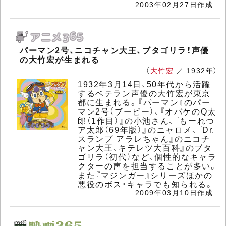
−2003年02月27日作成−
パーマン2号、ニコチャン大王、ブタゴリラ！声優
の大竹宏が生まれる
（
大竹宏
／ 1932年）
1932年3月14日、50年代から活躍
するベテラン声優の大竹宏が東京
都に生まれる。『パーマン』のパー
マン2号（ブービー）、『オバケのQ太
郎（1作目）』の小池さん、『もーれつ
ア太郎（69年版）』のニャロメ、『Dr.
スランプ アラレちゃん』のニコチ
ャン大王、キテレツ大百科』のブタ
ゴリラ（初代）など、個性的なキャラ
クターの声を担当することが多い。
また『マジンガー』シリーズほかの
悪役のボス・キャラでも知られる。
−2009年03月10日作成−