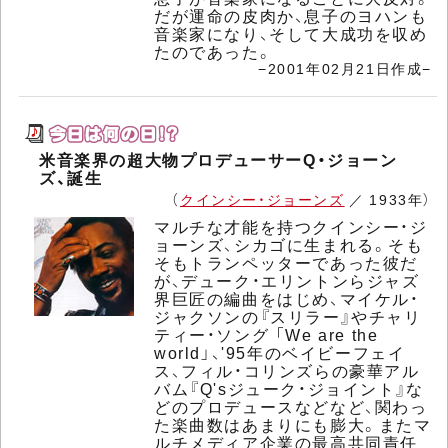
だが運命の皮肉か、息子のヨハンも
音楽家になり、そして大成功を収め
たのであった。
−2001年02月21日作成−
米音楽界の超大物プロデューサーQ・ジョーン
ズ、誕生
（
クインシー・ジョーンズ
／ 1933年）
マルチな才能を持つクインシー・ジ
ョーンズ、シカゴに生まれる。そも
そもトランペッターであった彼だ
が、デューク・エリントンらジャズ
界巨匠の編曲をはじめ、マイケル・
ジャクソンの『スリラー』やチャリ
ティー・ソング 「We are the
world」、'95年のベイビーフェイ
ス、フィル・コリンズらの豪華アル
バム『Q'sジューク・ジョイント』な
どのプロデュースなどなど、関わっ
た楽曲数はあまりにも膨大。またマ
ルチメディア企業の最高共同責任