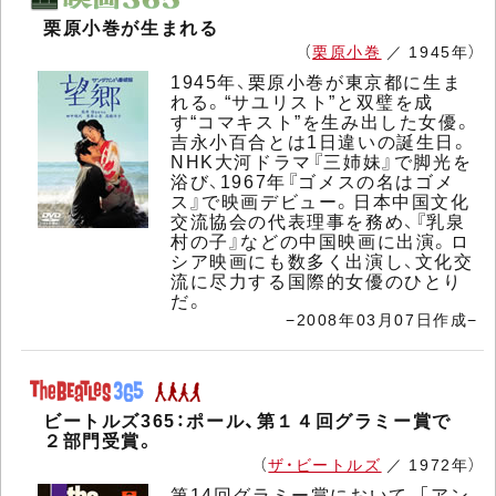
栗原小巻が生まれる
（
栗原小巻
／ 1945年）
1945年、栗原小巻が東京都に生ま
れる。“サユリスト”と双璧を成
す“コマキスト”を生み出した女優。
吉永小百合とは1日違いの誕生日。
NHK大河ドラマ『三姉妹』で脚光を
浴び、1967年『ゴメスの名はゴメ
ス』で映画デビュー。日本中国文化
交流協会の代表理事を務め、『乳泉
村の子』などの中国映画に出演。ロ
シア映画にも数多く出演し、文化交
流に尽力する国際的女優のひとり
だ。
−2008年03月07日作成−
ビートルズ365：ポール、第１４回グラミー賞で
２部門受賞。
（
ザ・ビートルズ
／ 1972年）
第14回グラミー賞において、「アン