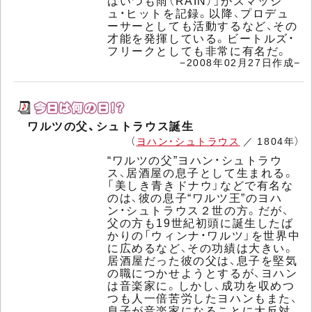
はいつも雨（RAIN）」がスマッシ
ュ・ヒットを記録。以降、プロデュ
ーサーとしても活動するなど、その
才能を発揮している。ビートルズ・
フリークとしても非常に有名だ。
−2008年02月27日作成−
ワルツの父、シュトラウス誕生
（
ヨハン・シュトラウス
／ 1804年）
“ワルツの父”ヨハン・シュトラウ
ス、居酒屋の息子として生まれる。
「美しき青きドナウ」などで有名な
のは、彼の息子“ワルツ王”のヨハ
ン・シュトラウス２世の方。だが、
父の方も19世紀初頭に誕生したば
かりの「ウィンナ・ワルツ」を世界中
に広めるなど、その功績は大きい。
居酒屋だった彼の父は、息子を堅気
の職につかせようとするが、ヨハン
は音楽家に。しかし、成功を収めつ
つも人一倍苦労したヨハンもまた、
息子が音楽家になることに大反対。