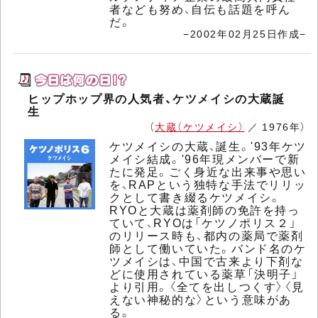
者なども努め、自伝も話題を呼ん
だ。
−2002年02月25日作成−
ヒップホップ界の人気者、ケツメイシの大蔵誕
生
（
大蔵（ケツメイシ）
／ 1976年）
ケツメイシの大蔵、誕生。'93年ケツ
メイシ結成。'96年現メンバーで新
たに発足。ごく身近な出来事や思い
を、RAPという独特な手法でリリッ
クとして書き綴るケツメイシ。
RYOと大蔵は薬剤師の免許を持っ
ていて、RYOは「ケツノポリス２」
のリリース時も、都内の薬局で薬剤
師として働いていた。バンド名のケ
ツメイシは、中国で古来より下剤な
どに使用されている薬草「決明子」
より引用。〈全てを出しつくす〉〈見
えない神秘的な〉という意味があ
る。