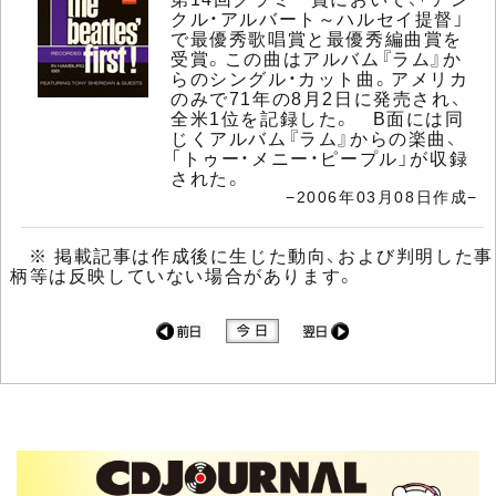
クル・アルバート～ハルセイ提督」
で最優秀歌唱賞と最優秀編曲賞を
受賞。この曲はアルバム『ラム』か
らのシングル・カット曲。アメリカ
のみで71年の8月2日に発売され、
全米1位を記録した。 B面には同
じくアルバム『ラム』からの楽曲、
「トゥー・メニー・ピープル」が収録
された。
−2006年03月08日作成−
※ 掲載記事は作成後に生じた動向、および判明した事
柄等は反映していない場合があります。