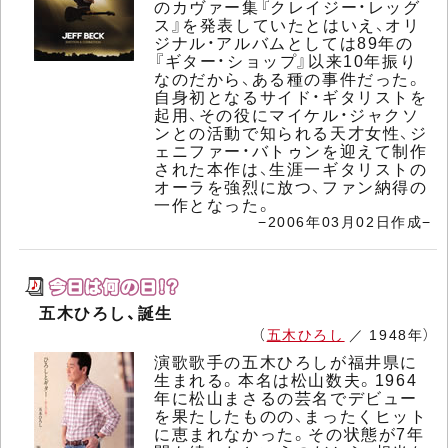
のカヴァー集『クレイジー・レッグ
ス』を発表していたとはいえ、オリ
ジナル・アルバムとしては89年の
『ギター・ショップ』以来10年振り
なのだから、ある種の事件だった。
自身初となるサイド・ギタリストを
起用、その役にマイケル・ジャクソ
ンとの活動で知られる天才女性、ジ
ェニファー・バトゥンを迎えて制作
された本作は、生涯一ギタリストの
オーラを強烈に放つ、ファン納得の
一作となった。
−2006年03月02日作成−
五木ひろし、誕生
（
五木ひろし
／ 1948年）
演歌歌手の五木ひろしが福井県に
生まれる。本名は松山数夫。1964
年に松山まさるの芸名でデビュー
を果たしたものの、まったくヒット
に恵まれなかった。その状態が7年