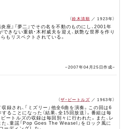
（
鈴木清順
／ 1923年）
座』『夢二』でその名を不動のものにし、2001年
ができない重鎮・木村威夫を迎え、妖艶な世界を作り
からもリスペクトされている。
−2007年04月25日作成−
（
ザ・ビートルズ
／ 1963年）
て収録され、「ミズリー」他全6曲を演奏。この回は6
することになった（結果、全15回放送）。番組は毎
とビートルズの収録は毎回別々に行われた。また、レ
Pop Goes The Weasel」をロック風に
コーディングした。