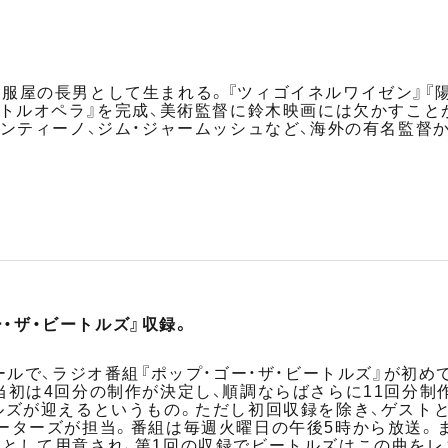
服屋の長男として生まれる。『ツィゴイネルワイゼン』『陽炎
ストルオペラ』を完成、美術監督に鈴木映画には欠かすこと
ランティーノ、ジム・ジャームッシュなど、海外の有名監督
ー・ザ・ビートルズ』収録。
ールで、ラジオ番組『ポップ・ゴー・ザ・ビートルズ』が初め
当初は4回分の制作が決定し、順調ならばさらに11回分制作
ルズが迎えるというもの。ただし初回収録を除き、ゲスト
ーズが担当。番組は毎週火曜日の午後5時から放送。また、童謡「
として用意され、第1回の収録でビートルズはこの曲をレ