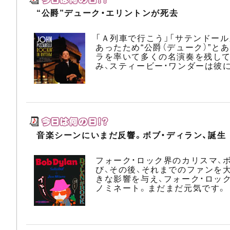
“公爵”デューク・エリントンが死去
「Ａ列車で行こう」「サテンドー
あったため“公爵（デューク）”
ラを率いて多くの名演奏を残して
み、スティービー・ワンダーは彼
音楽シーンにいまだ反響。ボブ・ディラン、誕生
フォーク・ロック界のカリスマ、
び、その後、それまでのファンを
きな影響を与え、フォーク・ロック
ノミネート。まだまだ元気です。