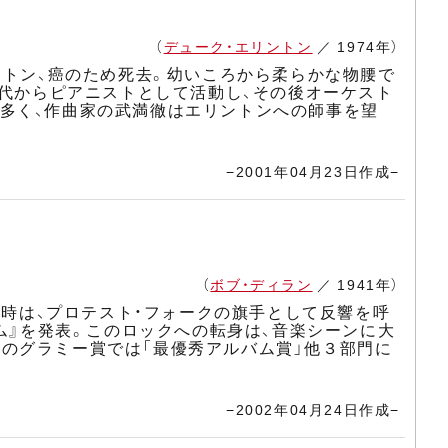
（
デューク・エリントン
／ 1974年）
ントン、癌のため死去。幼いころから柔らかな物腰で
時代からピアニストとして活動し、その後オーケスト
多く、作曲家の武満徹はエリントンへの師事を望
−2001年04月23日作成−
（
ボブ・ディラン
／ 1941年）
当時は、プロテスト・フォークの旗手として反響を呼
ム』を発表。このロックへの転身は、音楽シーンに大
2年のグラミー賞では「最優秀アルバム賞」他３部門に
−2002年04月24日作成−