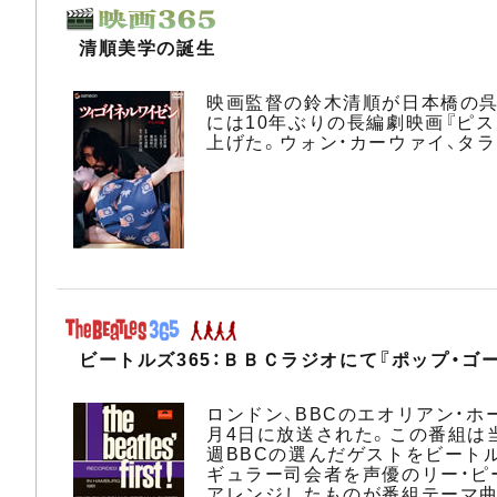
清順美学の誕生
映画監督の鈴木清順が日本橋の呉
には10年ぶりの長編劇映画『ピ
上げた。ウォン・カーウァイ、タ
ビートルズ365：ＢＢＣラジオにて『ポップ・ゴ
ロンドン、BBCのエオリアン・ホ
月4日に放送された。この番組は
週BBCの選んだゲストをビート
ギュラー司会者を声優のリー・ピータ
アレンジしたものが番組テーマ曲