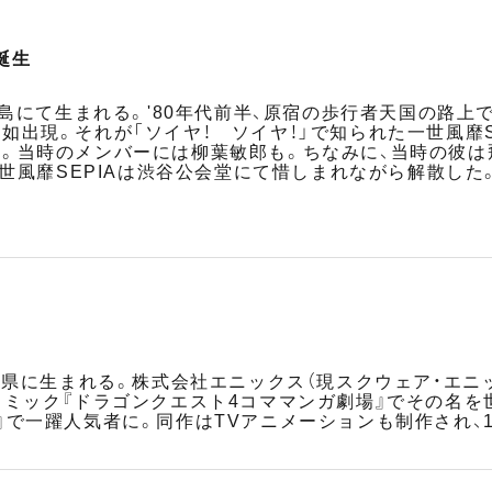
誕生
児島にて生まれる。'80年代前半、原宿の歩行者天国の路
如出現。それが「ソイヤ！ ソイヤ！」で知られた一世風靡S
。当時のメンバーには柳葉敏郎も。ちなみに、当時の彼は
一世風靡SEPIAは渋谷公会堂にて惜しまれながら解散した
崎県に生まれる。株式会社エニックス（現スクウェア・エニ
コミック『ドラゴンクエスト4コママンガ劇場』でその名を
』で一躍人気者に。同作はTVアニメーションも制作され、1