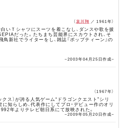
（
哀川翔
／ 1961年）
上で白いＴシャツにスーツを着こなし、ダンスや歌を披
EPIAだった。たちまち芸能界にスカウトされ、そ
飛鳥新社でライターをし、雑誌『ポップティーン』の
。
−2003年04月25日作成−
（1967年）
ックス）が誇る人気ゲーム“ドラゴンクエスト”シリ
世に知らしめ、代表作にしてプロ・デビュー作のオリ
992年よりテレビ朝日系にて放映された。
−2009年05月20日作成−