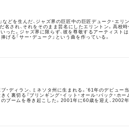
ル」などを生んだ、ジャズ界の巨匠中の巨匠デューク・エリ
とあだ名され、それをそのまま芸名にしたエリントン。高校
いった。ジャズ界に限らず、彼を尊敬するアーティストは
に捧げる「サー・デューク」という曲を作っている。
ボブ・ディラン、ミネソタ州に生まれる。'61年のデビュー
大きく裏切る『ブリンギング・イット・オール・バック・ホー
のブームを巻き起こした。2001年に60歳を迎え、200