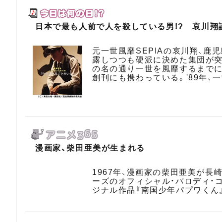
日本で最も人前で人を殺している男!? 哀川翔
元一世風靡SEPIAの哀川翔、鹿
露しつつも硬派に決めた集団が突
の名の通り一世を風靡するまでに
創刊にも携わっている。'89年、
漫画家、柴田亜美が生まれる
1967年、漫画家の柴田亜美が長
ーズのオフィシャル・パロディ・
ジナル作品『南国少年パプワくん