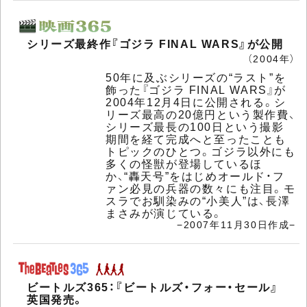
シリーズ最終作『ゴジラ FINAL WARS』が公開
（2004年）
50年に及ぶシリーズの“ラスト”を
飾った『ゴジラ FINAL WARS』が
2004年12月4日に公開される。シ
リーズ最高の20億円という製作費、
シリーズ最長の100日という撮影
期間を経て完成へと至ったことも
トピックのひとつ。ゴジラ以外にも
多くの怪獣が登場しているほ
か、“轟天号”をはじめオールド・フ
ァン必見の兵器の数々にも注目。モ
スラでお馴染みの“小美人”は、長澤
まさみが演じている。
−2007年11月30日作成−
ビートルズ365：『ビートルズ・フォー・セール』
英国発売。