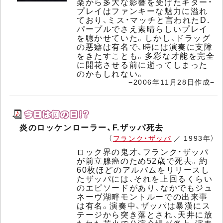
楽から多大な影響を受けたギター・
プレイはファンキーな魅力に溢れ
ており、ミス・マッチと言われたD.
パープルでさえ素晴らしいプレイ
を聴かせていた。しかし、ドラッグ
の悪癖は有名で、時には演奏に支障
をきたすことも。多彩な才能を完全
に開花させる前に逝ってしまった
のかもしれない。
−2006年11月28日作成−
炎のロッケンローラー、F.ザッパ死去
（
フランク・ザッパ
／ 1993年）
ロック界の鬼才、フランク・ザッパ
が前立腺癌のため52歳で死去。約
60枚ほどのアルバムをリリースし
たザッパには、それを上回るくらい
のエピソードがあり、なかでもジュ
ネーヴ湖畔モントルーでの出来事
は有名。演奏中、ザッパは暴漢にス
テージから突き落とされ、天井に放