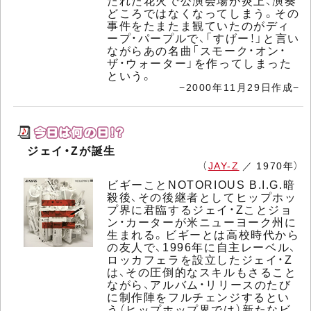
たれた花火で公演会場が炎上、演奏
どころではなくなってしまう。その
事件をたまたま観ていたのがディ
ープ・パープルで、「すげー！」と言い
ながらあの名曲「スモーク・オン・
ザ・ウォーター」を作ってしまった
という。
−2000年11月29日作成−
ジェイ・Zが誕生
（
JAY-Z
／ 1970年）
ビギーことNOTORIOUS B.I.G.暗
殺後、その後継者としてヒップホッ
プ界に君臨するジェイ・Zことジョ
ン・カーターが米ニューヨーク州に
生まれる。ビギーとは高校時代から
の友人で、1996年に自主レーベル、
ロッカフェラを設立したジェイ・Z
は、その圧倒的なスキルもさること
ながら、アルバム・リリースのたび
に制作陣をフルチェンジするとい
う（ヒップホップ界では）新たなビ