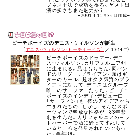
ジネス手法で成功を得る。ゲスト出
演の多さもまた魅力か？
−2001年11月26日作成−
ビーチボーイズのデニス・ウィルソンが誕生
（
デニス・ウィルソン（ビーチボーイズ）
／ 1944年）
ビーチボーイズのドラマー、デニ
ス・ウィルソン、カリフォルニア州
に生まれる。兄はもちろん、同バン
ドのリーダー、ブライアン。弟はギ
ターのカール。超オタク気質のブラ
イアンに対して、デニスはグループ
唯一のサーファーだった。ビーチ・
ボーイズのインディ・デビュー曲
「サーフィン」も、彼のアイデアから
生まれたもの。しかし、そんなスポ
ーツマンで奔放な性格が、'83年悲
劇を生んだ。カリフォルニアのヨッ
トハーバーで酒に酔って水死して
いるところを発見されたのであっ
た。享年39。