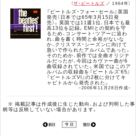
（
ザ・ビートルズ
／ 1964年）
『ビートルズ・フォー・セール』英国
発売（日本では65年3月15日発
売）。英国では11週1位、日本でも最
高13位を記録。EMIとの契約を守
るため、コンサート・ツアーに追わ
れ、曲を書く時間と余裕がないな
か、クリスマス・シーズンに向けて
急いで作られたアルバムであった。
そのためか、前作では全曲オリジナ
ルだったが、今回はカヴァー曲が6
曲収録されていた。米国ではこのア
ルバムの収録曲を『ビートルズ'65』
『ビートルズVI』の2枚に分けてキ
ャピトルから発売された。
−2006年11月28日作成−
※ 掲載記事は作成後に生じた動向、および判明した事
柄等は反映していない場合があります。