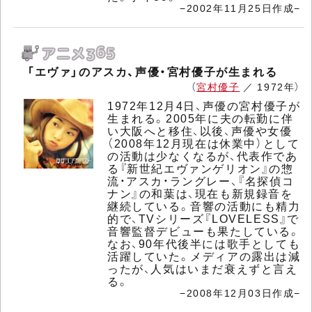
−2002年11月25日作成−
「エヴァ」のアスカ、声優・宮村優子が生まれる
（
宮村優子
／ 1972年）
1972年12月4日、声優の宮村優子が
生まれる。2005年に夫の転勤に伴
い大阪へと移住、以後、声優や女優
（2008年12月現在は休業中）として
の活動は少なくなるが、代表作であ
る『新世紀エヴァンゲリオン』の惣
流・アスカ・ラングレー、『名探偵コ
ナン』の和葉は、現在も新規録音を
継続している。音響の活動にも精力
的で、TVシリーズ『LOVELESS』で
音響監督デビューも果たしている。
なお、90年代後半には歌手としても
活躍していた。メディアの露出は減
ったが、人気はいまだ衰えずと言え
る。
−2008年12月03日作成−