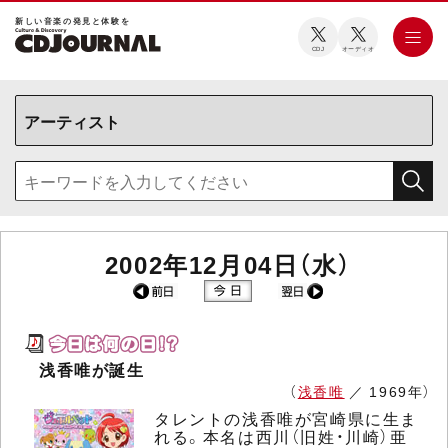
新しい⾳楽の発⾒と体験を
CDJ
オーディオ
2002年12月04日（水）
浅香唯が誕生
（
浅香唯
／ 1969年）
タレントの浅香唯が宮崎県に生ま
れる。本名は西川（旧姓・川崎）亜