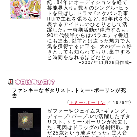
紀。84年にオーディションを経て
芸能界入り。数々のシングル・ヒッ
トを飛ばし、ドラマ『スケバン刑事
III』で主役を張るなど、80年代を代
表するアイドルのひとりとして活
躍した。一時期活動が停滞するも、
90年代後半からはバラエティ番組
にも進出、以前とは違った魅力で人
気を獲得するに至る。大のゲーム好
きとしても知られており、集中する
と時間を忘れるほどだとか。
−2007年11月28日作成−
ファンキーなギタリスト、トミー・ボーリンが死
去
（
トミー・ボーリン
／ 1976年）
ゼファーやジェイムス・ギャング、
ディープ・パープルで活躍したギタ
リスト、トミー・ボーリンが死去し
た。死因はドラッグの過剰摂取。ま
だ25歳という若さだった。黒人音