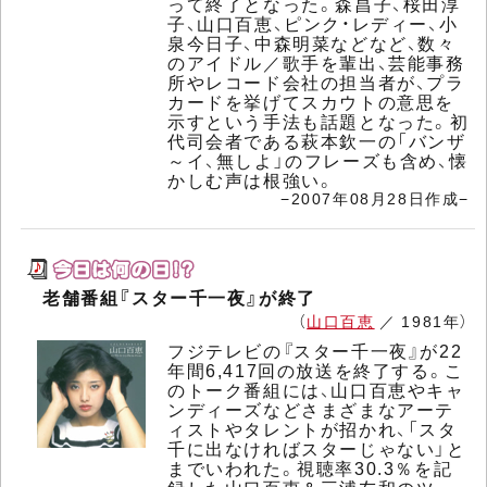
って終了となった。森昌子、桜田淳
子、山口百恵、ピンク・レディー、小
泉今日子、中森明菜などなど、数々
のアイドル／歌手を輩出、芸能事務
所やレコード会社の担当者が、プラ
カードを挙げてスカウトの意思を
示すという手法も話題となった。初
代司会者である萩本欽一の「バンザ
～イ、無しよ」のフレーズも含め、懐
かしむ声は根強い。
−2007年08月28日作成−
老舗番組『スター千一夜』が終了
（
山口百恵
／ 1981年）
フジテレビの『スター千一夜』が22
年間6,417回の放送を終了する。こ
のトーク番組には、山口百恵やキャ
ンディーズなどさまざまなアーテ
ィストやタレントが招かれ、「スタ
千に出なければスターじゃない」と
までいわれた。視聴率30.3％を記