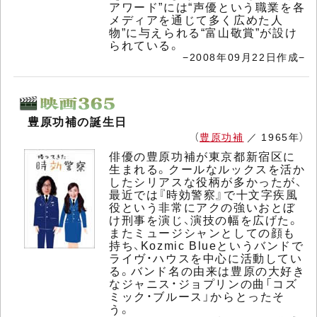
アワード”には“声優という職業を各
メディアを通じて多く広めた人
物”に与えられる“富山敬賞”が設け
られている。
−2008年09月22日作成−
豊原功補の誕生日
（
豊原功補
／ 1965年）
俳優の豊原功補が東京都新宿区に
生まれる。クールなルックスを活か
したシリアスな役柄が多かったが、
最近では『時効警察』で十文字疾風
役という非常にアクの強いおとぼ
け刑事を演じ、演技の幅を広げた。
またミュージシャンとしての顔も
持ち、Kozmic Blueというバンドで
ライヴ・ハウスを中心に活動してい
る。バンド名の由来は豊原の大好き
なジャニス・ジョプリンの曲「コズ
ミック・ブルース」からとったそ
う。