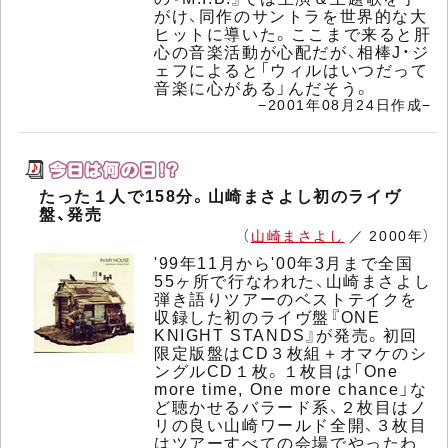
がけ、同作のサントラを世界的な大
ヒットに導いた。ここまで来ると肝
心の音楽活動が心配だが、相棒J・ジ
ェフによると「ウィルはいつだって
音楽に心がある」んだそう。
−2001年08月24日作成−
たった１人で158分。山崎まさよし初のライヴ
盤、発売
（
山崎まさよし
／ 2000年）
'99年11月から'00年3月まで全国
55ヶ所で行なわれた、山崎まさよし
弾き語りツアーのベストテイクを
収録した初のライヴ盤『ONE
KNIGHT STANDS』が発売。初回
限定版盤はCD３枚組＋オマケのシ
ングルCD１枚。１枚目は「One
more time, One more chance」な
ど聴かせるバラード系、２枚目はノ
リの良い山崎ワールド全開、３枚目
はツアーすべての会場でやったわ