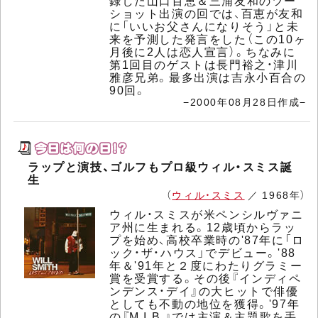
録した山口百恵＆三浦友和のツー
ショット出演の回では、百恵が友和
に「いいお父さんになりそう」と未
来を予測した発言をした（この10ヶ
月後に2人は恋人宣言）。ちなみに
第1回目のゲストは長門裕之・津川
雅彦兄弟。最多出演は吉永小百合の
90回。
−2000年08月28日作成−
ラップと演技、ゴルフもプロ級ウィル・スミス誕
生
（
ウィル・スミス
／ 1968年）
ウィル・スミスが米ペンシルヴァニ
ア州に生まれる。12歳頃からラッ
プを始め、高校卒業時の'87年に「ロ
ック・ザ・ハウス」でデビュー。'88
年＆'91年と２度にわたりグラミー
賞を受賞する。その後『インディペ
ンデンス・デイ』の大ヒットで俳優
としても不動の地位を獲得。'97年
の『M.I.B.』では主演＆主題歌を手