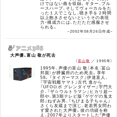
けではない曲を収録。ギター、ブル
ースハープ、そしてヴォーカルをた
った１人でこなし、聴き手を２時間
以上飽きさせないというその表現
力・構成力には、ただただ感服させ
られる。
−2002年08月26日作成−
大声優、富山 敬が死去
（
富山敬
／ 1995年）
1995年、声優の富山 敬（本名：冨山
邦親）が膵臓癌のため死去。享年
58。『タイガーマスク』伊達直人、
『宇宙戦艦ヤマト』古代 進から
『UFOロボ グレンダイザー』宇門大
介、『ザ☆ウルトラマン』ヒカリ超一
郎や、第3期テレビ版『ゲゲゲの鬼太
郎』ねずみ男、『ちびまる子ちゃん』
さくら友蔵まで演じ、老若男女問わ
ず愛された大声優。彼の功績を称
え、2007年よりスタートした“声優