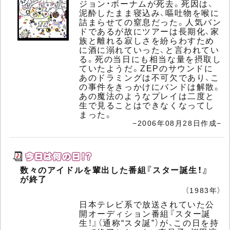
ジョン・ボーナムが死去。死因は、
泥酔したまま寝込み、嘔吐物を喉に
詰まらせての窒息だった。人気バン
ドであるが故にツアーは長期化、家
族と離れる寂しさを紛らわすため
に酒に溺れていった、と言われてい
る。死の当日にも相当な量を摂取し
ていたようだ。ZEPのサウンドに
あのドラミングは不可欠であり、こ
の事件をきっかけにバンドは解散。
あの魔法のようなプレイは二度と
生で見ることはできなくなってし
まった。
−2006年08月28日作成−
数々のアイドルを輩出した番組『スター誕生！』
が終了
（1983年）
日本テレビ系で放送されていた公
開オーディション番組『スター誕
生！』（通称“スタ誕”）が、この日を持