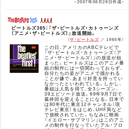
−2007年08月28日作成−
ビートルズ365：『ザ・ビートルズ・カトゥーンズ
（アニメ・ザ・ビートルズ）』放送開始。
（
ザ・ビートルズ
／ 1965年）
この日、アメリカのABCテレビで
『ザ・ビートルズ・カトゥーンズ（ア
ニメ・ザ・ビートルズ）』の放送が始
まった。ビートルズはこのアニメ番
組の制作には一切関わっておらず、
自分たちの姿がアニメで描かれる
ことが嫌で、あまり好意を持ってい
なかったといわれている。しかし、
番組は人気を得て、全3シーズン、
39エピソード放送。69年9月7日で
最終回を迎えることになる。日本で
は80年代に東京12チャンネル（現
テレビ東京）をはじめ、UHF局など
で放映されていた。ちなみに映画
『イエロー・サブマリン』はこのアニ
メの制作を行なっていたアル・ブロ