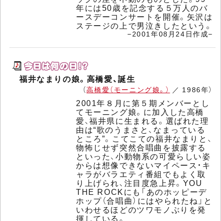
年には50歳を記念する５万人のバ
ースデーコンサートを開催。矢沢は
ステージの上で男泣きしたという。
−2001年08月24日作成−
福井なまりの娘。高橋愛、誕生
（
高橋愛（モーニング娘。）
／ 1986年）
2001年８月に第５期メンバーとし
てモーニング娘。に加入した高橋
愛、福井県に生まれる。選ばれた理
由は“歌のうまさと、なまっている
ところ”。こてこての福井なまりと、
物怖じせず突然合唱曲を披露する
といった、小動物系の可愛らしい姿
からは想像できないマイペース・キ
ャラがバラエティ番組でもよく取
り上げられ、注目度急上昇。YOU
THE ROCKにも「あのホッピーデ
ホップ（合唱曲）にはやられたね」と
いわせるほどのツワモノぶりを発
揮している。