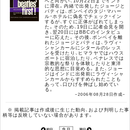
へと向かい、10月22日までインド
に滞在。内緒で出発したジョージと
パティは、ボンベイのタジ・マハー
ル・ホテルに偽名でチェック・イン
するが、すぐに正体がばれてしまっ
た。そのため、19日に記者会見を開
き、翌20日にはBBCのインタビュ
ーに応えた。その後、ボンベイを離
れたジョージとパティは、ラヴィ・
シャンカールにシタールのレッス
ンを受けたり、ヒマラヤではハウス
ボートに宿泊したり、ベナレスでは
宗教的な祭りを体験したりと東洋
的な思想に目覚める。また、ジョー
ジはインドに出発前にラヴィ・シャ
ンカールからすすめられたことも
あって、口ひげを伸ばし始めてい
る。
−2006年08月28日作成−
※ 掲載記事は作成後に生じた動向、および判明した事
柄等は反映していない場合があります。