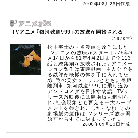
−2002年08月26日作成−
TVアニメ『銀河鉄道999』の放送が開始される
（1978年）
松本零士の同名漫画を原作にした
TVアニメの放映がスタート、78年9
月14日から81年4月2日まで全113
話と総集編が放映された。アニメー
ション製作は東映動画。主人公であ
る鉄郎が機械の体を手に入れるた
め、謎の美女メーテルとともに長距
離列車「銀河鉄道999」に乗り込み
アンドロメダを目指す物語。TVシ
リーズ放映後には劇場版も封切ら
れ、社会現象とも言える一大ムーブ
メントを巻き起こした。なお、その
劇場版の製作はTVシリーズ放映開
始前からすでに決まっていた。
−2008年09月10日作成−