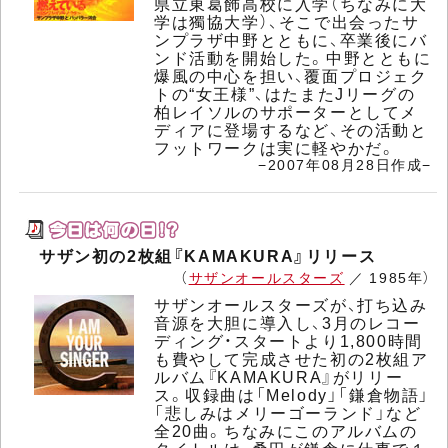
県立東葛飾高校に入学（ちなみに大
学は獨協大学）、そこで出会ったサ
ンプラザ中野とともに、卒業後にバ
ンド活動を開始した。中野とともに
爆風の中心を担い、覆面プロジェク
トの“女王様”、はたまたJリーグの
柏レイソルのサポーターとしてメ
ディアに登場するなど、その活動と
フットワークは実に軽やかだ。
−2007年08月28日作成−
サザン初の2枚組『KAMAKURA』リリース
（
サザンオールスターズ
／ 1985年）
サザンオールスターズが、打ち込み
音源を大胆に導入し、3月のレコー
ディング・スタートより1,800時間
も費やして完成させた初の2枚組ア
ルバム『KAMAKURA』がリリー
ス。収録曲は「Melody」「鎌倉物語」
「悲しみはメリーゴーランド」など
全20曲。ちなみにこのアルバムの