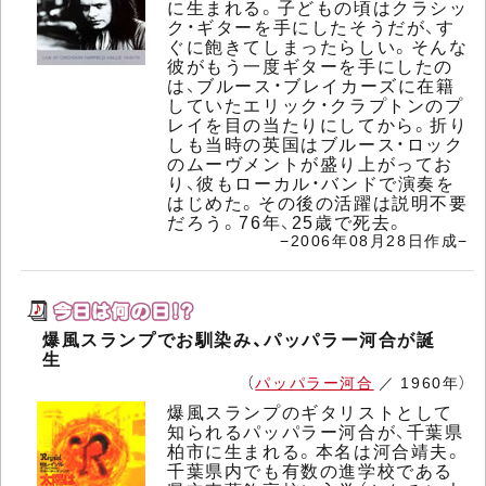
に生まれる。子どもの頃はクラシッ
ク・ギターを手にしたそうだが、す
ぐに飽きてしまったらしい。そんな
彼がもう一度ギターを手にしたの
は、ブルース・ブレイカーズに在籍
していたエリック・クラプトンのプ
レイを目の当たりにしてから。折り
しも当時の英国はブルース・ロック
のムーヴメントが盛り上がってお
り、彼もローカル・バンドで演奏を
はじめた。その後の活躍は説明不要
だろう。76年、25歳で死去。
−2006年08月28日作成−
爆風スランプでお馴染み、パッパラー河合が誕
生
（
パッパラー河合
／ 1960年）
爆風スランプのギタリストとして
知られるパッパラー河合が、千葉県
柏市に生まれる。本名は河合靖夫。
千葉県内でも有数の進学校である