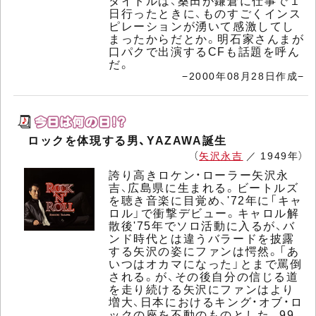
タイトルは、桑田が鎌倉に仕事で１
日行ったときに、ものすごくインス
ピレーションが湧いて感激してし
まったからだとか。明石家さんまが
口パクで出演するCFも話題を呼ん
だ。
−2000年08月28日作成−
ロックを体現する男、YAZAWA誕生
（
矢沢永吉
／ 1949年）
誇り高きロケン・ローラー矢沢永
吉、広島県に生まれる。ビートルズ
を聴き音楽に目覚め、'72年に「キャ
ロル」で衝撃デビュー。キャロル解
散後'75年でソロ活動に入るが、バ
ンド時代とは違うバラードを披露
する矢沢の姿にファンは愕然。「あ
いつはオカマになった」とまで罵倒
される。が、その後自分の信じる道
を走り続ける矢沢にファンはより
増大、日本におけるキング・オブ・ロ
ックの座を不動のものとした。99