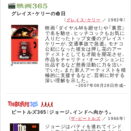
グレイス・ケリーの命日
（
グレイス・ケリー
／ 1982年）
映画『ダイヤルMを廻せ!』や『裏窓』
で名を馳せ、ヒッチコックもお気に
入りだったトップ女優のグレイス・
ケリーが、交通事故で急逝。モナコ
公妃になった彼女は押し花のアー
ティストとしても才能を開花させ、
作品をチャリティ・オークションに
出品するなど慈善活動に力を注い
でいた。また新人アーティストを積
極的に支援するなど、芸術に対する
深い理解を示した。
−2007年08月28日作成−
ビートルズ365：ジョージ、インドへ向かう。
（
ザ・ビートルズ
／ 1966年）
ジョージはパティを連れてインド