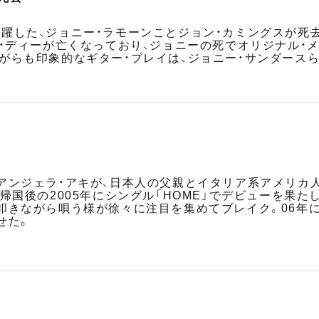
躍した、ジョニー・ラモーンことジョン・カミングスが死去。
ー・ディーが亡くなっており、ジョニーの死でオリジナル・
がらも印象的なギター・プレイは、ジョニー・サンダースら
アンジェラ・アキが、日本人の父親とイタリア系アメリカ
帰国後の2005年にシングル「HOME」でデビューを果
叩きながら唄う様が徐々に注目を集めてブレイク。06年
せた。