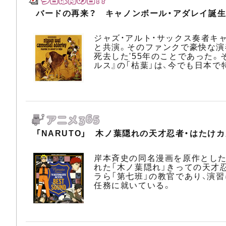
バードの再来？ キャノンボール・アダレイ誕
ジャズ・アルト・サックス奏者キ
と共演。そのファンクで豪快な演
死去した'55年のことであった。
ルス』の「枯葉」は、今でも日本
「NARUTO」 木ノ葉隠れの天才忍者・はたけ
岸本斉史の同名漫画を原作としたア
れた「木ノ葉隠れ」きっての天才
ラら「第七班」の教官であり、演
任務に就いている。