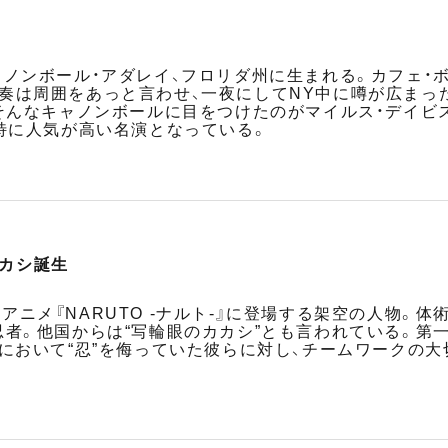
生
ャノンボール・アダレイ、フロリダ州に生まれる。カフェ・
奏は周囲をあっと言わせ、一夜にしてNY中に噂が広まっ
そんなキャノンボールに目をつけたのがマイルス・デイビス
で特に人気が高い名演となっている。
カカシ誕生
ニメ『NARUTO -ナルト-』に登場する架空の人物。体
忍者。他国からは“写輪眼のカカシ”とも言われている。第
習において“忍”を侮っていた彼らに対し、チームワークの