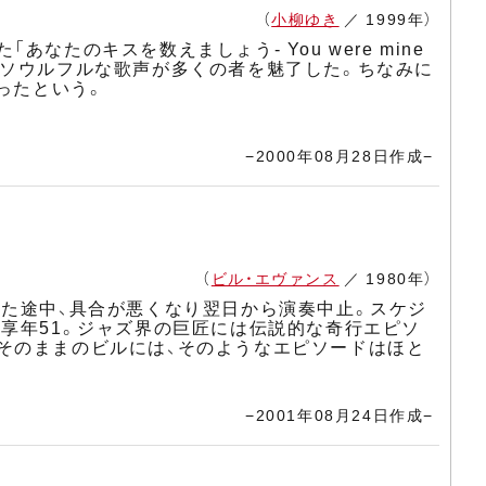
（
小柳ゆき
／ 1999年）
たのキスを数えましょう- You were mine
たソウルフルな歌声が多くの者を魅了した。ちなみに
ったという。
−2000年08月28日作成−
（
ビル・エヴァンス
／ 1980年）
いた途中、具合が悪くなり翌日から演奏中止。スケジ
享年51。ジャズ界の巨匠には伝説的な奇行エピソ
そのままのビルには、そのようなエピソードはほと
−2001年08月24日作成−