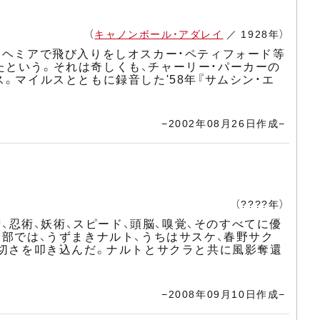
（
キャノンボール・アダレイ
／ 1928年）
ボヘミアで飛び入りをしオスカー・ペティフォード等
たという。それは奇しくも、チャーリー・パーカーの
。マイルスとともに録音した'58年『サムシン・エ
−2002年08月26日作成−
（????年）
術、忍術、妖術、スピード、頭脳、嗅覚、そのすべてに優
一部では、うずまきナルト、うちはサスケ、春野サク
大切さを叩き込んだ。ナルトとサクラと共に風影奪還
−2008年09月10日作成−