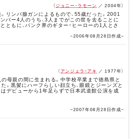
（
ジョニー・ラモーン
／ 2004年）
リンパ腺ガンによるもので、55歳だった。2001
メンバー4人のうち、3人までがこの世を去ることに
とともに、パンク界のギター・ヒーローの1人とさ
−2006年08月28日作成−
（
アンジェラ・アキ
／ 1977年）
人の母親の間に生まれる。中学校卒業まで徳島県と
たした。黒髪にハーフらしい顔立ち、眼鏡とジーンズと
にはデビューから1年足らずで日本武道館公演を成
−2007年08月28日作成−