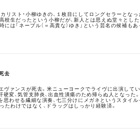
リスト・小柳ゆきの、１枚目にしてロングセラーとなった「あな
の高校生だったという小柳だが、新人とは思えぬ堂々とし
ー時には「ネーブル（＝高貴な）ゆき」という芸名の候補もあ
死去
・エヴァンスが死去。米ニューヨークでライヴに出演して
肝硬変、気管支肺炎、出血性潰瘍のため帰らぬ人となった。
を思わせる繊細な演奏、七三分けにメガネというスタイル
ったわけではなく、ドラッグはしっかり経験済。