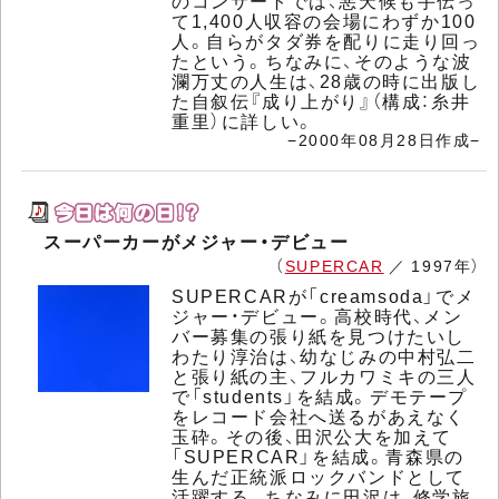
のコンサートでは、悪天候も手伝っ
て1,400人収容の会場にわずか100
人。自らがタダ券を配りに走り回っ
たという。ちなみに、そのような波
瀾万丈の人生は、28歳の時に出版し
た自叙伝『成り上がり』（構成：糸井
重里）に詳しい。
−2000年08月28日作成−
スーパーカーがメジャー・デビュー
（
SUPERCAR
／ 1997年）
SUPERCARが「creamsoda」でメ
ジャー・デビュー。高校時代、メン
バー募集の張り紙を見つけたいし
わたり淳治は、幼なじみの中村弘二
と張り紙の主、フルカワミキの三人
で「students」を結成。デモテープ
をレコード会社へ送るがあえなく
玉砕。その後、田沢公大を加えて
「SUPERCAR」を結成。青森県の
生んだ正統派ロックバンドとして
活躍する。ちなみに田沢は、修学旅