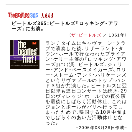
ビートルズ365：ビートルズ『ロッキング・アワ
ーズ』に出演。
（
ザ・ビートルズ
／ 1961年）
ランチタイムにキャヴァーン・クラ
ブで演奏した後、リザーランド・タ
ウン・ホールで行なわれたブライア
ン・ケリー主催の『ロッキング・アワ
ーズ』に出演。ビートルズ、ジェリ
ー・アンド・ペースメイカーズ、ロリ
ー・ストーム・アンド・ハリケーンズ
というリヴァプールのトップ・バン
ド３組が共演した。ビートルズは翌
日以降も連日コンサートは続き、29
日のヴィレッジ・ホールでの夜公演
を最後にしばらく活動休止。これは
ジョンとポールがパリへ行ってし
まったためで、帰国する10月中旬ま
でしばらくのあいだ活動休止とな
った。
−2006年08月28日作成−