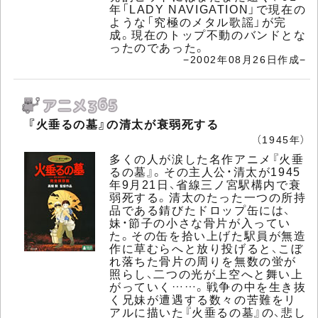
年「LADY NAVIGATION」で現在の
ような「究極のメタル歌謡」が完
成。現在のトップ不動のバンドとな
ったのであった。
−2002年08月26日作成−
『火垂るの墓』の清太が衰弱死する
（1945年）
多くの人が涙した名作アニメ『火垂
るの墓』。その主人公・清太が1945
年9月21日、省線三ノ宮駅構内で衰
弱死する。清太のたった一つの所持
品である錆びたドロップ缶には、
妹・節子の小さな骨片が入ってい
た。その缶を拾い上げた駅員が無造
作に草むらへと放り投げると、こぼ
れ落ちた骨片の周りを無数の蛍が
照らし、二つの光が上空へと舞い上
がっていく……。戦争の中を生き抜
く兄妹が遭遇する数々の苦難をリ
アルに描いた『火垂るの墓』の、悲し