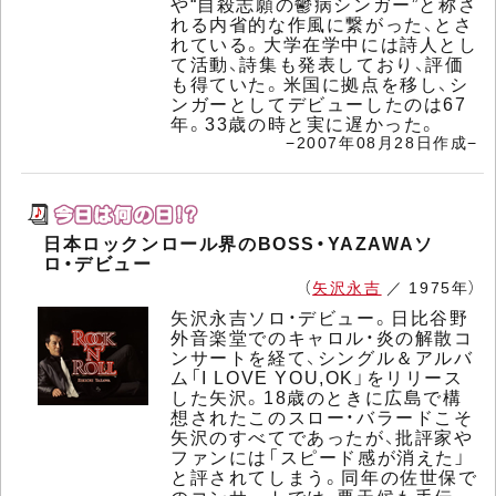
や“自殺志願の鬱病シンガー”と称さ
れる内省的な作風に繋がった、とさ
れている。大学在学中には詩人とし
て活動、詩集も発表しており、評価
も得ていた。米国に拠点を移し、シ
ンガーとしてデビューしたのは67
年。33歳の時と実に遅かった。
−2007年08月28日作成−
日本ロックンロール界のBOSS・YAZAWAソ
ロ・デビュー
（
矢沢永吉
／ 1975年）
矢沢永吉ソロ・デビュー。日比谷野
外音楽堂でのキャロル・炎の解散コ
ンサートを経て、シングル＆アルバ
ム「I LOVE YOU,OK」をリリース
した矢沢。18歳のときに広島で構
想されたこのスロー・バラードこそ
矢沢のすべてであったが、批評家や
ファンには「スピード感が消えた」
と評されてしまう。同年の佐世保で