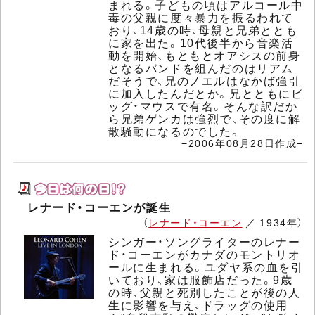
まれる。子どもの頃はアルコール中
毒の父親に度々暴力を振るわれて
おり、14歳の時、母親と兄弟ととも
に家を出た。10代後半から音楽活
動を開始、もともとオアシスの前身
となるバンドを組んだのはリアム
だそうで、兄のノエルはなかば強引
に加入したんだとか。兄とともにビ
ッグ・マウスで有名。そんな訳だか
ら兄弟ゲンカは強烈で、その度に解
散騒動になるのでした。
−2006年08月28日作成−
レナード・コーエンが誕生
（
レナード・コーエン
／ 1934年）
シンガー・ソングライターのレナー
ド・コーエンがカナダのモントリオ
ールに生まれる。ユダヤ系の血を引
いており、家は服飾店だった。9歳
の時、父親と死別したことが後の人
生に影響を与え、ドラッグの使用