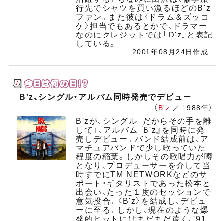
行先でシャツを買い漁るほどのB'z
ファン。また彼は〈ドラム＆ズッコ
ケ〉担当でもあるとかで、ドラマー
なのにクレジットでは「D'z」と表記
している。
−2001年08月24日作成−
B'z、シングル・アルバム同時発売でデビュー
（
B'z
／ 1988年）
B'zが、シングル「だからその手を離
して」、アルバム『B'z』を同時に発
売しデビュー。バンド結成前は、ア
マチュアバンドで少し歌っていた
程度の稲葉。しかしその歌唱力が噂
となり、プロデューサーを介して当
時すでにTM NETWORKなどのサ
ポート・ギタリストであった松本と
出会い、たった１度のセッションで
意気投合。〈B'z〉を結成し、デビュ
ーに至る。しかし、現在のような爆
発的ヒットにはまだまだ遠く、'91