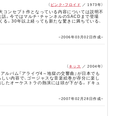
（
ピンク・フロイド
／ 1973年）
一大コンセプト作となっている内容については説明不
話。今ではマルチ・チャンネルのSACDまで登場
くる。30年以上経っても新たな驚きに満ちている、
−2006年03月02日作成−
（
キッス
／ 2004年）
・アルバム『アライヴ4～地獄の交響曲』が日本でも
らしい内容で、ゴージャスな音楽絵巻が存分に楽し
施したオーケストラの熱演には頭が下がる。ドキュ
−2007年02月28日作成−