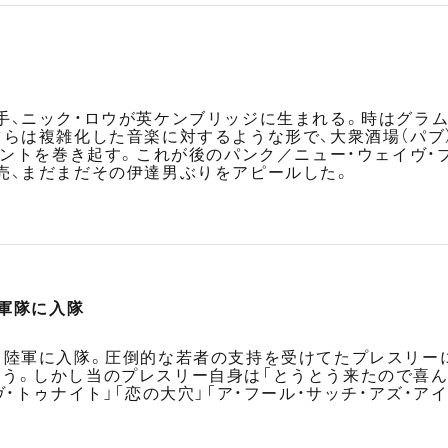
手、ニック・ロウが英ケンブリッジに生まれる。時はグラ
ツらは複雑化した音楽に対するような形で、大衆酒場（パ
メントを巻き起す。これが後のパンク／ニュー・ウェイヴ・
売、まだまだその伊達男ぶりをアピールした。
軍隊に入隊
カ陸軍に入隊。圧倒的な若者の支持を受けてたプレスリー
う。しかし当のプレスリー自身は「とうとう来たので喜ん
ヴ・トゥナイト」「恋の大穴」「ア・フール・サッチ・アズ・