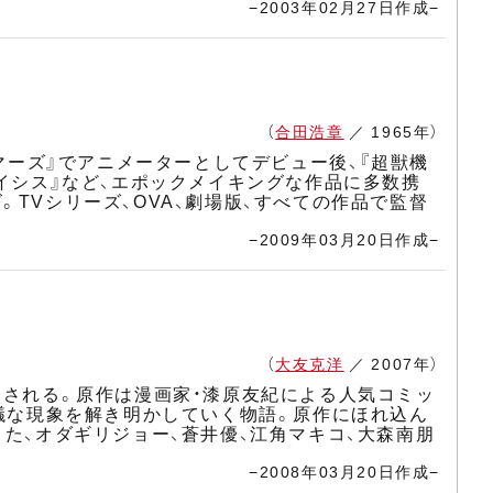
−2003年02月27日作成−
（
合田浩章
／ 1965年）
ドマーズ』でアニメーターとしてデビュー後、『超獣機
ライシス』など、エポックメイキングな作品に多数携
TVシリーズ、OVA、劇場版、すべての作品で監督
−2009年03月20日作成−
（
大友克洋
／ 2007年）
が公開される。原作は漫画家・漆原友紀による人気コミッ
思議な現象を解き明かしていく物語。原作にほれ込ん
た、オダギリジョー、蒼井優、江角マキコ、大森南朋
−2008年03月20日作成−