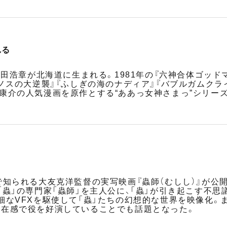
れる
合田浩章が北海道に生まれる。1981年の『六神合体ゴッ
ロノスの大逆襲』『ふしぎの海のナディア』『バブルガムク
康介の人気漫画を原作とする“ああっ女神さまっ”シリーズ。
A』などで知られる大友克洋監督の実写映画『蟲師（むしし）』
「蟲」の専門家「蟲師」を主人公に、「蟲」が引き起こす不
細なVFXを駆使して「蟲」たちの幻想的な世界を映像化。ま
存在感で役を好演していることでも話題となった。