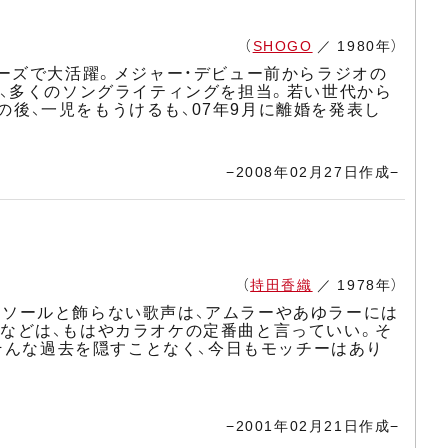
（
SHOGO
／ 1980年）
ディーズで大活躍。メジャー・デビュー前からラジオの
、多くのソングライティングを担当。若い世代から
の後、一児をもうけるも、07年9月に離婚を発表し
−2008年02月27日作成−
（
持田香織
／ 1978年）
のキャミソールと飾らない歌声は、アムラーやあゆラーには
ange」などは、もはやカラオケの定番曲と言っていい。そ
そんな過去を隠すことなく、今日もモッチーはあり
−2001年02月21日作成−