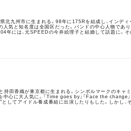
福岡県北九州市に生まれる。98年に175Rを結成し、イン
の人気と知名度は全国区だった。バンドの中心人物であり
04年には、元SPEEDの今井絵理子と結婚して話題に。そ
gのモッチーこと持田香織が東京都に生まれる。シンボルマーク
に大人気に。「Time goes by」「Face the ch
り”としてアイドル養成番組に出演したりもした。しかし、