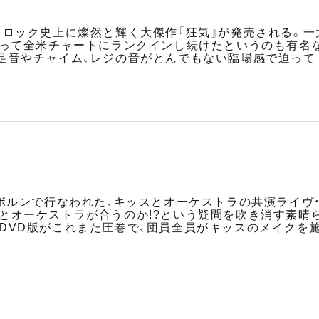
、ロック史上に燦然と輝く大傑作『狂気』が発売される。
渡って全米チャートにランクインし続けたというのも有名な
足音やチャイム、レジの音がとんでもない臨場感で迫って
ルボルンで行なわれた、キッスとオーケストラの共演ライヴ
とオーケストラが合うのか!?という疑問を吹き消す素晴
DVD版がこれまた圧巻で、団員全員がキッスのメイクを