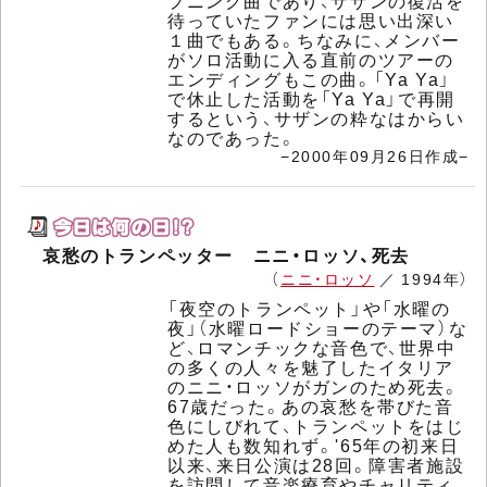
プニング曲であり、サザンの復活を
待っていたファンには思い出深い
１曲でもある。ちなみに、メンバー
がソロ活動に入る直前のツアーの
エンディングもこの曲。「Ya Ya」
で休止した活動を「Ya Ya」で再開
するという、サザンの粋なはからい
なのであった。
−2000年09月26日作成−
哀愁のトランペッター ニニ・ロッソ、死去
（
ニニ・ロッソ
／ 1994年）
「夜空のトランペット」や「水曜の
夜」（水曜ロードショーのテーマ）な
ど、ロマンチックな音色で、世界中
の多くの人々を魅了したイタリア
のニニ・ロッソがガンのため死去。
67歳だった。あの哀愁を帯びた音
色にしびれて、トランペットをはじ
めた人も数知れず。'65年の初来日
以来、来日公演は28回。障害者施設
を訪問して音楽療育やチャリティ