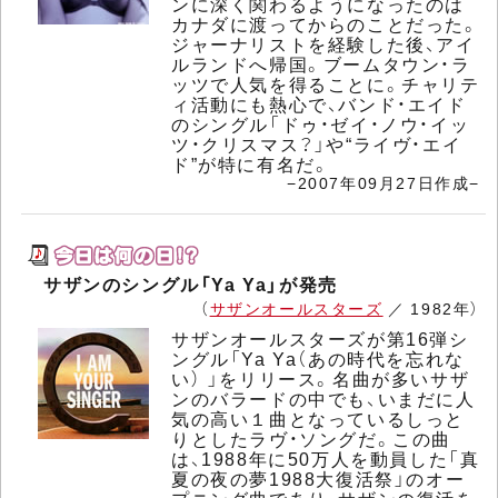
ンに深く関わるようになったのは
カナダに渡ってからのことだった。
ジャーナリストを経験した後、アイ
ルランドへ帰国。ブームタウン・ラ
ッツで人気を得ることに。チャリテ
ィ活動にも熱心で、バンド・エイド
のシングル「ドゥ・ゼイ・ノウ・イッ
ツ・クリスマス？」や“ライヴ・エイ
ド”が特に有名だ。
−2007年09月27日作成−
サザンのシングル「Ya Ya」が発売
（
サザンオールスターズ
／ 1982年）
サザンオールスターズが第16弾シ
ングル「Ya Ya（あの時代を忘れな
い） 」をリリース。名曲が多いサザ
ンのバラードの中でも、いまだに人
気の高い１曲となっているしっと
りとしたラヴ・ソングだ。この曲
は、1988年に50万人を動員した「真
夏の夜の夢1988大復活祭」のオー