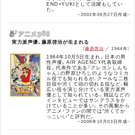
END×YUKIとして活躍もしてい
た。
−2002年09月27日作成−
実力派声優、藤原啓治が生まれる
（
藤原啓治
／ 1964年）
1964年10月5日生まれ。日本の男
性声優。AIR AGENCY代表取締
役。代表作である『クレヨンしんち
ゃん』の野原ひろしのようなコミカ
ル役でも知られるが、クールな二枚
目役や渋くて頭の切れる役など、幅
広い役を演じ分けている実力派声
優として知られている。雑誌などの
インタビューではサングラスをか
けていることが多い。その風貌から
アニメ・ファンの間では“渋くてか
っこいい”と評判だ。
−2008年10月03日作成−