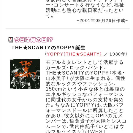
ー・コンサートを行なうなど、福祉
活動にも熱心な親日家だったとい
う。
−2001年09月26日作成−
THE★SCANTYのYOPPY誕生
（
YOPPY（THE★SCANTY）
／ 1980年）
モデル＆タレントとして活躍する
ガールズ・ロック・バンド、
THE★SCANTYのYOPPY（本名・
山本美子）が大阪に生まれる。個性
的なルックスやファッション、
150cmという小さな体とは裏腹の
エネルギッシュなパフォーマンス
に同世代の女子からの支持を集め
た。ちなみにYOPPYは、大阪パフ
ォーマンスドールに所属したこと
があり、彼女以外にもOPDの元メ
ンバーは、稲葉貴子が太陽とシスコ
ムーンで、武内由紀子（いとこはウ
ルフルケイスケ）はWEST