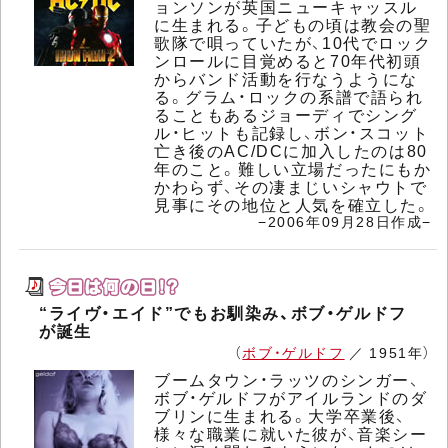
ョンソンが英国ニューキャッスル
に生まれる。子どもの頃は教会の聖
歌隊で唄っていたが、10代でロック
ンロールに目覚めると70年代初頭
からバンド活動を行なうようにな
る。グラム・ロックの系譜で語られ
ることもあるジョーディでシング
ル・ヒットも記録し、ボン・スコット
亡き後のAC/DCに加入したのは80
年のこと。難しい立場だったにもか
かわらず、その凄まじいシャウトで
見事にその地位と人気を確立した。
−2006年09月28日作成−
“ライヴ・エイド”でもお馴染み、ボブ・ゲルドフ
が誕生
（
ボブ・ゲルドフ
／ 1951年）
ブームタウン・ラッツのシンガー、
ボブ・ゲルドフがアイルランドのダ
ブリンに生まれる。大学卒業後、
様々な職業に就いた彼が、音楽シー