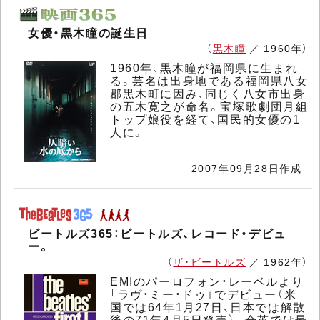
女優・黒木瞳の誕生日
（
黒木瞳
／ 1960年）
1960年、黒木瞳が福岡県に生まれ
る。芸名は出身地である福岡県八女
郡黒木町に因み、同じく八女市出身
の五木寛之が命名。宝塚歌劇団月組
トップ娘役を経て、国民的女優の1
人に。
−2007年09月28日作成−
ビートルズ365：ビートルズ、レコード・デビュ
ー。
（
ザ・ビートルズ
／ 1962年）
EMIのパーロフォン・レーベルより
「ラヴ・ミー・ドゥ」でデビュー（米
国では64年1月27日、日本では解散
後の71年4月5日発売）。全英では最