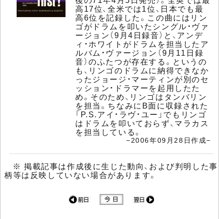
高17位、全米では1位、日本でも最
高6位を記録した。この曲にはリン
ゴがドラムを叩いたシングル・ヴァ
ージョン（9月4日録音）と、アンデ
ィ・ホワイトがドラムを担当したア
ルバム・ヴァージョン（9月11日録
音）のふたつが存在する。というの
も、リンゴのドラムに納得できなか
ったジョージ・マーティンが別のセ
ッション・ドラマーを起用したた
め。そのため、リンゴはタンバリン
を担当。ちなみにB面に収録された
「P.S.アイ・ラヴ・ユー」でもリンゴ
はドラムを叩いておらず、マラカス
を担当している。
−2006年09月28日作成−
※ 掲載記事は作成後に生じた動向、および判明した事
柄等は反映していない場合があります。