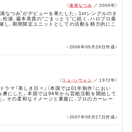
（
後浦なつみ
／ 2004年）
“後浦なつみ”がデビューを果たした。1stシングルのタ
松浦、藤本美貴の“ごまっとう”に続く、ハロプロ最
開催し、期間限定ユニットとしての活動を精力的にこ
−2006年09月28日作成−
（
リュ・シウォン
／ 1972年）
ドラマ『美しき日々』（本国では01年制作）におい
を虜にした。本国では94年から芸能活動を開始して
た。その柔和なイメージと裏腹に、プロのカーレー
−2007年09月27日作成−