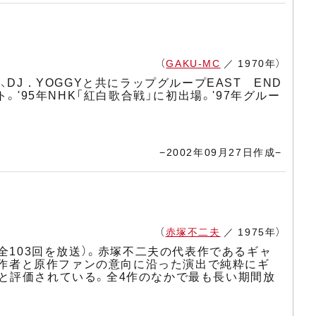
（
GAKU-MC
／ 1970年）
れ、DJ．YOGGYと共にラップグループEAST END
'95年NHK「紅白歌合戦」に初出場。'97年グルー
−2002年09月27日作成−
（
赤塚不二夫
／ 1975年）
まで全103回を放送）。赤塚不二夫の代表作であるギャ
。原作者と原作ファンの意向に沿った演出で純粋にギ
と評価されている。全4作のなかで最も長い期間放