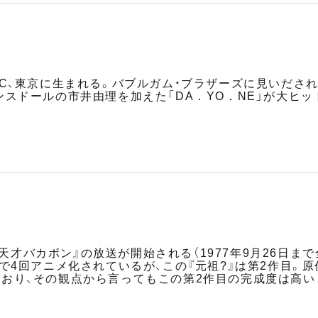
KU-MC、東京に生まれる。バブルガム・ブラザーズに見いださ
スドールの市井由理を加えた「DA．YO．NE」が大ヒット。
元祖天才バカボン』の放送が開始される（1977年9月26日
まで4回アニメ化されているが、この『元祖?』は第2作目
おり、その観点から言ってもこの第2作目の完成度は高い