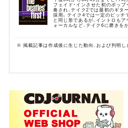
フェイド・インさせた初のポップ
奏され、テイク2では最初のギタ
採用。テイク4では一定のピッチ
と同じ形であるが、イントロもア
ォーカルなど、テイク6に磨きを
※ 掲載記事は作成後に生じた動向、および判明し