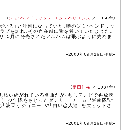
（
ジミ・ヘンドリックス・エクスペリエンス
／ 1966年）
がいる」と評判になっていた、噂のジミ・ヘンドリッ
ラブを訪れ、その存在感に舌を巻いていたようだ。
くり、5月に発売されたアルバムは飛ぶように売れま
−2000年09月26日作成−
（
桑田佳祐
／ 1987年）
なっても歌い継がれている名曲だが、もしテレビで再放映
、少年隊をもじったダンサー・チーム、“湘南隊”に
「波乗りジョニー」や「白い恋人達」を大ヒットさ
−2001年09月26日作成−