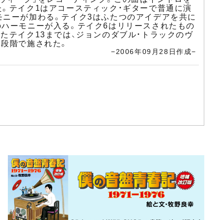
た。テイク1はアコースティック・ギターで普通に演
モニーが加わる。テイク3はふたつのアイデアを共に
のハーモニーが入る。テイク6はリリースされたもの
たテイク13までは、ジョンのダブル・トラックのヴ
ス段階で施された。
−2006年09月28日作成−