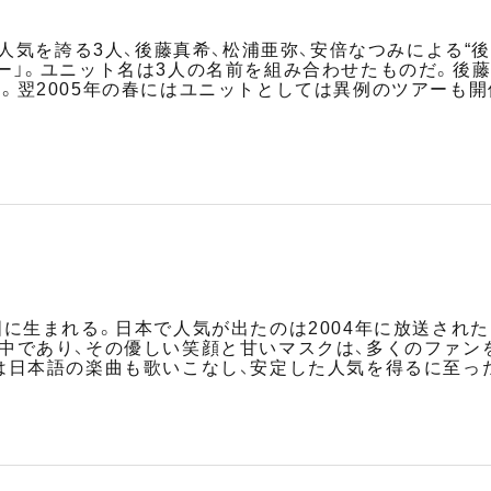
も特に高い人気を誇る3人、後藤真希、松浦亜弥、安倍なつみによる
ー」。ユニット名は3人の名前を組み合わせたものだ。後藤、
。翌2005年の春にはユニットとしては異例のツアーも
に生まれる。日本で人気が出たのは2004年に放送された
中であり、その優しい笑顔と甘いマスクは、多くのファン
は日本語の楽曲も歌いこなし、安定した人気を得るに至っ