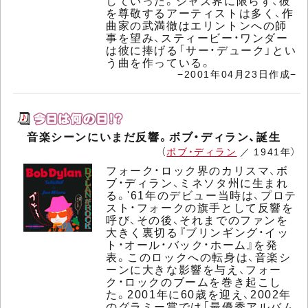
していった。ジャズ界に限らず、彼
を尊敬するアーティストは多く、作
曲家の武満徹はエリントンへの師
事を望み、スティービー・ワンダー
は彼に捧げる「サー・デューク」とい
う曲を作っている。
−2001年04月23日作成−
音楽シーンにいまだ反響。ボブ・ディラン、誕生
（
ボブ・ディラン
／ 1941年）
フォーク・ロック界のカリスマ、ボ
ブ・ディラン、ミネソタ州に生まれ
る。'61年のデビュー当時は、プロテ
スト・フォークの旗手として反響を
呼び、その後、それまでのファンを
大きく裏切る『ブリンギング・イッ
ト・オール・バック・ホーム』を発
表。このロックへの転身は、音楽シ
ーンに大きな影響を与え、フォー
ク・ロックのブームを巻き起こし
た。2001年に60歳を迎え、2002年
のグラミー賞では「最優秀アルバム