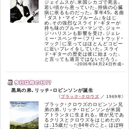
ジェイムスが、米国シカゴで死去。
若い頃から患っていた、持病の心臓
病に依るものだった。享年45。名曲
「ダスト・マイ・ブルーム」をはじ
め、その強烈なスライド・ギターが
持ち味のブルース・マンで、ジョー
ジ・ハリスンも影響を受け、ジェレ
ミー・スペンサー（フリートウッド・
マック）に至ってはほとんどコピー
に近いプレイをしていた。スライ
ド・ギターの歴史は彼に始まった、
と言っても過言ではないだろう。
−2006年04月24日作成−
黒烏の弟、リッチ・ロビンソンが誕生
（
ブラック・クロウズ
／ 1969年）
ブラック・クロウズのロビンソン兄
弟の弟、リッチ・ロビンソンが米国
アトランタに生まれる。彼が兄であ
るクリスとクロウズをはじめたの
は、15歳だった84年のこと。ほぼ時