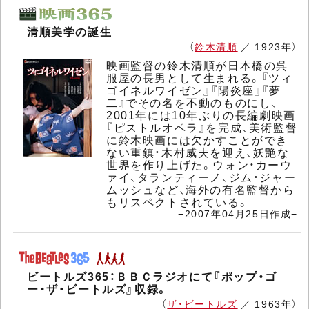
清順美学の誕生
（
鈴木清順
／ 1923年）
映画監督の鈴木清順が日本橋の呉
服屋の長男として生まれる。『ツィ
ゴイネルワイゼン』『陽炎座』『夢
二』でその名を不動のものにし、
2001年には10年ぶりの長編劇映画
『ピストルオペラ』を完成、美術監督
に鈴木映画には欠かすことができ
ない重鎮・木村威夫を迎え、妖艶な
世界を作り上げた。ウォン・カーウ
ァイ、タランティーノ、ジム・ジャー
ムッシュなど、海外の有名監督から
もリスペクトされている。
−2007年04月25日作成−
ビートルズ365：ＢＢＣラジオにて『ポップ・ゴ
ー・ザ・ビートルズ』収録。
（
ザ・ビートルズ
／ 1963年）