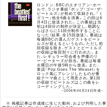
ロンドン、BBCのエオリアン・ホー
ルで、ラジオ番組『ポップ・ゴー・ザ・
ビートルズ』が初めて収録され、「ミ
ズリー」他全6曲を演奏。この回は6
月4日に放送された。この番組は当
初は4回分の制作が決定し、順調な
らばさらに11回分制作することに
なった（結果、全15回放送）。番組は
毎週BBCの選んだゲストをビート
ルズが迎えるというもの。ただし初
回収録を除き、ゲストとビートルズ
の収録は毎回別々に行われた。ま
た、レギュラー司会者を声優のリ
ー・ピーターズが担当。番組は毎週
火曜日の午後5時から放送。また、
童謡「Pop Goes The Weasel」を
ロック風にアレンジしたものが番
組テーマ曲として用意され、第1回
の収録でビートルズはこの曲をレ
コーディングした。
−2006年04月24日作成−
※ 掲載記事は作成後に生じた動向、および判明した事