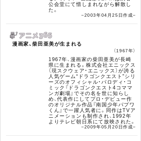
公会堂にて惜しまれながら解散し
た。
−2003年04月25日作成−
漫画家、柴田亜美が生まれる
（1967年）
1967年、漫画家の柴田亜美が長崎
県に生まれる。株式会社エニックス
（現スクウェア・エニックス）が誇る
人気ゲーム“ドラゴンクエスト”シリ
ーズのオフィシャル・パロディ・コ
ミック『ドラゴンクエスト4コママ
ンガ劇場』でその名を世に知らし
め、代表作にしてプロ・デビュー作
のオリジナル作品『南国少年パプワ
くん』で一躍人気者に。同作はTVア
ニメーションも制作され、1992年
よりテレビ朝日系にて放映された。
−2009年05月20日作成−