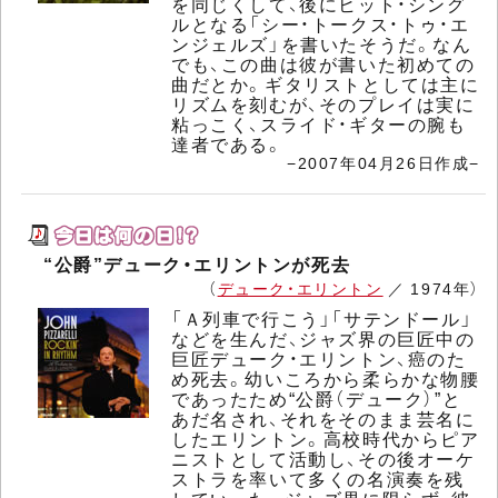
を同じくして、後にヒット・シング
ルとなる「シー・トークス・トゥ・エ
ンジェルズ」を書いたそうだ。なん
でも、この曲は彼が書いた初めての
曲だとか。ギタリストとしては主に
リズムを刻むが、そのプレイは実に
粘っこく、スライド・ギターの腕も
達者である。
−2007年04月26日作成−
“公爵”デューク・エリントンが死去
（
デューク・エリントン
／ 1974年）
「Ａ列車で行こう」「サテンドール」
などを生んだ、ジャズ界の巨匠中の
巨匠デューク・エリントン、癌のた
め死去。幼いころから柔らかな物腰
であったため“公爵（デューク）”と
あだ名され、それをそのまま芸名に
したエリントン。高校時代からピア
ニストとして活動し、その後オーケ
ストラを率いて多くの名演奏を残