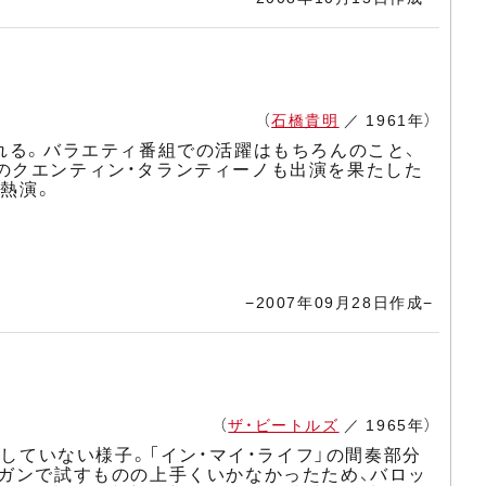
（
石橋貴明
／ 1961年）
れる。バラエティ番組での活躍はもちろんのこと、
のクエンティン・タランティーノも出演を果たした
を熱演。
−2007年09月28日作成−
（
ザ・ビートルズ
／ 1965年）
加していない様子。「イン・マイ・ライフ」の間奏部分
ルガンで試すものの上手くいかなかったため、バロッ