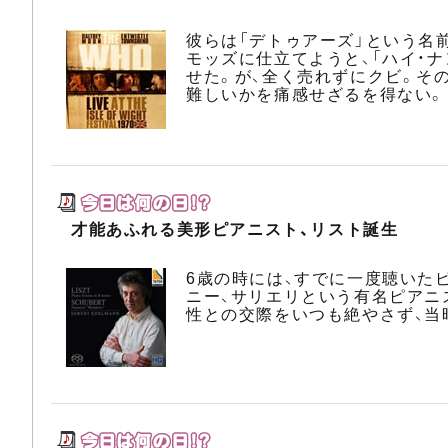
彼らは「デトゥアーズ」という名
モッズに仕立てようと、「ハイ・ナ
せた。が、全く売れずにクビ。そ
難しいかを痛感せざるを得ない。
才能あふれる美形ピアニスト、リスト誕生
6歳の時には、すでに一度聴いた
ニー、サリエリという有名ピアニ
性との交際をいつも絶やさず、当