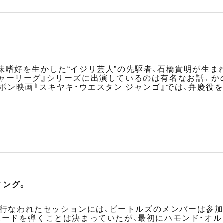
味嗜好を生かした“イジリ芸人”の先駆者、石橋貴明が生ま
ャーリーグ』シリーズに出演しているのは有名なお話。か
ポン映画『スキヤキ・ウエスタン ジャンゴ』では、弁慶役
ィング。
まで行なわれたセッションには、ビートルズのメンバーは参
ボードを弾くことは決まっていたが、最初にハモンド・オ