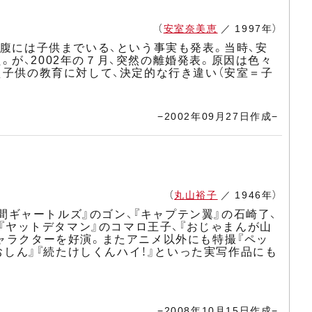
（
安室奈美恵
／ 1997年）
お腹には子供までいる、という事実も発表。当時、安
が、2002年の７月、突然の離婚発表。原因は色々
え子供の教育に対して、決定的な行き違い（安室＝子
−2002年09月27日作成−
（
丸山裕子
／ 1946年）
人間ギャートルズ』のゴン、『キャプテン翼』の石崎了、
、『ヤットデタマン』のコマロ王子、『おじゃまんが山
ャラクターを好演。またアニメ以外にも特撮『ペッ
おしん』『続たけしくんハイ！』といった実写作品にも
−2008年10月15日作成−