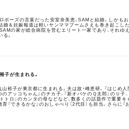
プロポーズの言葉だった安室奈美恵、SAMと結婚。しかも
結婚＆妊娠報道は軽いヤンママブームさえも巻き起こした。
、SAMの家が総合病院を営むエリート一家であり、それゆ
いる。
山裕子が生まれる。
優の丸山裕子が東京都に生まれる。夫は故・峰恵研。『はじめ
つのアッコちゃん』のチカ子、『新オバケのＱ太郎』のＵ子
のトトロ』のカンタの母などなど、数多くの話題作で重要キ
教育『できるかな』のおしゃべり（2代目）も担当。さらに『