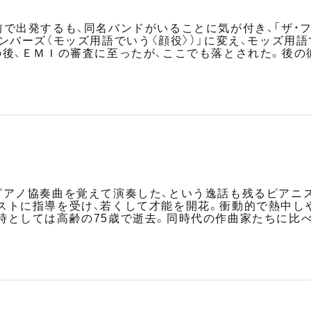
前で出発するも、同名バンドがいることに気が付き、「ザ・
ンバーズ（モッズ用語でいう〈顔役〉）」に変え、モッズ用語
の後、ＥＭＩの審査に至ったが、ここでも落とされた。後
ピアノ協奏曲を覚えて演奏した、という逸話も残るピアニ
ストに指導を受け、若くして才能を開花。衝動的で熱中し
時としては高齢の75歳で逝去。同時代の作曲家たちに比