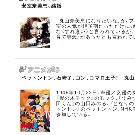
安室奈美恵、結婚
「丸山奈美恵になりたいな」が、
室の人気が絶頂期だっただけに、
な〈すれ違い〉と言われているが
育て専念）があったとも言われて
ペットントン、石崎了、ゴン、コマロ王子！ 丸
1946年10月22日、声優／女
『樫の木モック』のモック、『ひみ
田くん』の山田みのる、『となり
トントン』のペットントン、NHK
参加している。