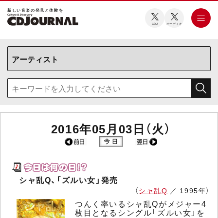
新しい⾳楽の発⾒と体験を
CDJ
オーディオ
2016年05月03日（火）
シャ乱Q、「ズルい女」発売
（
シャ乱Q
／ 1995年）
つんく率いるシャ乱Qがメジャー4
枚目となるシングル「ズルい女」を