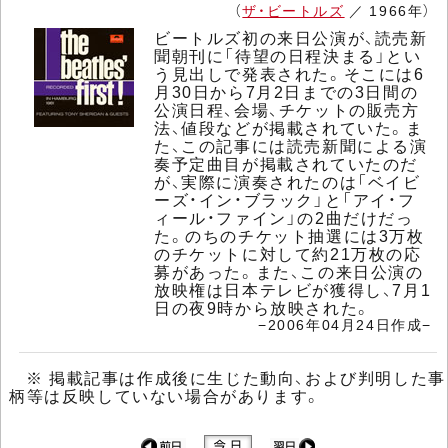
（
ザ・ビートルズ
／ 1966年）
ビートルズ初の来日公演が、読売新
聞朝刊に「待望の日程決まる」とい
う見出しで発表された。そこには6
月30日から7月2日までの3日間の
公演日程、会場、チケットの販売方
法、値段などが掲載されていた。ま
た、この記事には読売新聞による演
奏予定曲目が掲載されていたのだ
が、実際に演奏されたのは「ベイビ
ーズ・イン・ブラック」と「アイ・フ
ィール・ファイン」の2曲だけだっ
た。のちのチケット抽選には3万枚
のチケットに対して約21万枚の応
募があった。また、この来日公演の
放映権は日本テレビが獲得し、7月1
日の夜9時から放映された。
−2006年04月24日作成−
※ 掲載記事は作成後に生じた動向、および判明した事
柄等は反映していない場合があります。