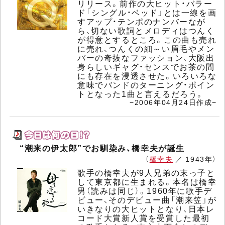
リリース。前作の大ヒット・バラー
ド「シングル・ベッド」とは一線を画
すアップ・テンポのナンバーなが
ら、切ない歌詞とメロディはつんく
が得意とするところ。この曲も売れ
に売れ、つんくの細～い眉毛やメン
バーの奇抜なファッション、大阪出
身らしいギャグ・センスでお茶の間
にも存在を浸透させた。いろいろな
意味でバンドのターニング・ポイン
トとなった1曲と言えるだろう。
−2006年04月24日作成−
“潮来の伊太郎”でお馴染み、橋幸夫が誕生
（
橋幸夫
／ 1943年）
歌手の橋幸夫が9人兄弟の末っ子と
して東京都に生まれる。本名は橋幸
男（読みは同じ）。1960年に歌手デ
ビュー、そのデビュー曲「潮来笠」が
いきなりの大ヒットとなり、日本レ
コード大賞新人賞を受賞した最初