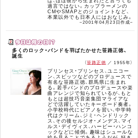
は、ほぼ彼から生まれたと言っても
過言ではない。カップラーメンの
CMやSMAPとのジョイントなど、
本業以外でも日本人にはおなじみ。
−2001年04月23日作成−
多くのロック・バンドを羽ばたかせた笹路正徳、
誕生
（
笹路正徳
／ 1955年）
プリンセス・プリンセス、ユニコー
ン、スピッツなどのプロデュースで
有名な笹路正徳、群馬県に生まれ
る。若手バンドのプロデュースや楽
曲アレンジで知られているが、もと
もとは超技巧音楽集団マライアな
どで活躍していたキーボード奏者。
小学校時代にピアノを習い、中学時
代はクリーム、ジミ・ヘンドリック
ス、その後セルジオ・メンデス、マイ
ルス・デイヴィス、ハービー・ハンコ
ックなどに傾倒。趣味はシュールな
絵を見ることであるようだが、好き