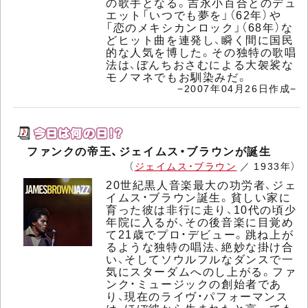
の歌手となる。吉永小百合とのデュ
エット「いつでも夢を」（62年）や
「恋のメキシカンロック」（68年）な
どヒット曲を連発し、瞬く間に国民
的な人気を博した。その独特の歌唱
法は、ぼんちおさむによる大袈裟な
モノマネでもお馴染みだ。
−2007年04月26日作成−
ファンクの帝王、ジェイムス・ブラウンが誕生
（
ジェイムス・ブラウン
／ 1933年）
20世紀黒人音楽最大の功労者、ジェ
イムス・ブラウン誕生。貧しい家に
育った彼は非行に走り、10代の頃少
年院に入るが、その後音楽に目覚め
て21歳でプロ・デビュー。跳ね上が
るような独特の唱法、絶妙な掛け合
い、そしてソウルフルなダンスで一
気にスターダムへのし上がる。ファ
ンク・ミュージックの創始者であ
り、現在のライヴ・パフォーマンス