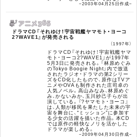
−2003年04月25日作成−
ドラマCD『それゆけ！宇宙戦艦ヤマモト・ヨーコ
2?WAVE1』が発売される
（1997年）
ドラマCD『それゆけ！宇宙戦艦ヤマ
モト・ヨーコ2?WAVE1』が1997年
5月3日に発売される。「林原めぐみ
のTokyo Boogie Night」内で放送
されたラジオ・ドラマの第2シリー
ズをCD化したもので、原作はTVア
ニメやOVAも制作された庄司卓の
人気ノベル。高山みなみ、林原めぐ
み、かないみか、玉川紗己子らが出
演している。『?ヤマモト・ヨーコ』
は、人類が移民を果たした未来の宇
宙を舞台に、“ミッション”に参加す
る少女の活躍を描いた作品。本CD
では原作の軽快なノリを活かした
ドラマが楽しめる。
−2009年04月30日作成−