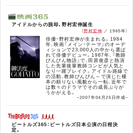
アイドルからの脱却、野村宏伸誕生
（
野村宏伸
／ 1965年）
俳優・野村宏伸が生まれる。1984
年、映画『メイン・テーマ』のオーデ
ィションで23,000人の中から選ば
れて俳優デビュー。1987年、『教師
びんびん物語』で、田原俊彦と熱演
した先輩後輩教師コンビが人気と
なり一躍ブレイク。アイドル路線で
の活動、教師びんびん～で演じた榎
本の頼りない風貌から一転、近年で
は数々のドラマでその成長ぶりが
うかがえる。
−2007年04月25日作成−
ビートルズ365：ビートルズ日本公演の日程決
定。