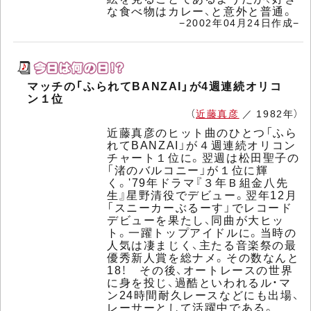
な食べ物はカレー、と意外と普通。
−2002年04月24日作成−
マッチの「ふられてBANZAI」が4週連続オリコ
ン１位
（
近藤真彦
／ 1982年）
近藤真彦のヒット曲のひとつ「ふら
れてBANZAI」が４週連続オリコン
チャート１位に。翌週は松田聖子の
「渚のバルコニー」が１位に輝
く。'79年ドラマ『３年Ｂ組金八先
生』星野清役でデビュー。翌年12月
「スニーカーぶるーす」でレコード
デビューを果たし、同曲が大ヒッ
ト。一躍トップアイドルに。当時の
人気は凄まじく、主たる音楽祭の最
優秀新人賞を総ナメ。その数なんと
18！ その後、オートレースの世界
に身を投じ、過酷といわれるル・マ
ン24時間耐久レースなどにも出場、
レーサーとして活躍中である。