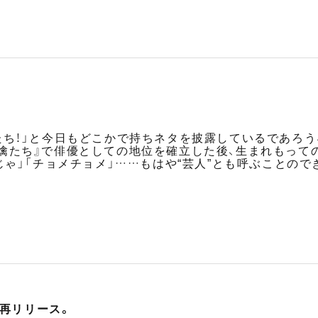
たち！」と今日もどこかで持ちネタを披露しているであろう、
檎たち』で俳優としての地位を確立した後、生まれもって
じゃ」「チョメチョメ」……もはや“芸人”とも呼ぶことの
が再リリース。