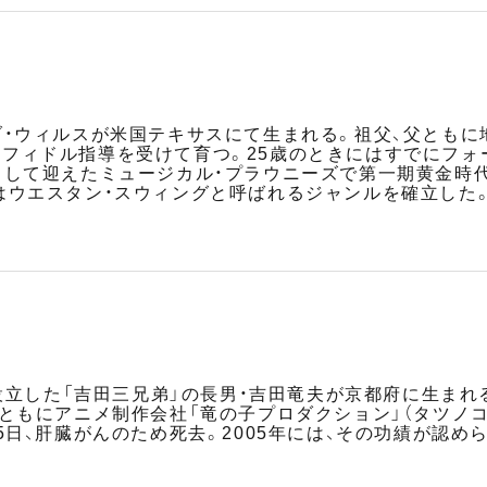
ブ・ウィルスが米国テキサスにて生まれる。祖父、父ともに
フィドル指導を受けて育つ。25歳のときにはすでにフォ
として迎えたミュージカル・プラウニーズで第一期黄金時
はウエスタン・スウィングと呼ばれるジャンルを確立した
を設立した「吉田三兄弟」の長男・吉田竜夫が京都府に生まれ
とともにアニメ制作会社「竜の子プロダクション」（タツノ
5日、肝臓がんのため死去。2005年には、その功績が認め