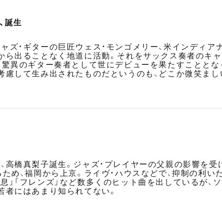
、誕生
ャズ・ギターの巨匠ウェス・モンゴメリー、米インディア
から出ることなく地道に活動。それをサックス奏者のキャ
、驚異のギター奏者として世にデビューを果たすこととなっ
考慮して生み出されたものだというのも、どこか微笑まし
、高橋真梨子誕生。ジャズ・プレイヤーの父親の影響を受け
るため、福岡から上京。ライヴ・ハウスなどで、抑制の利い
「桃色吐息」「フレンズ」など数多くのヒット曲を出している
若者にはあまり知られてない。