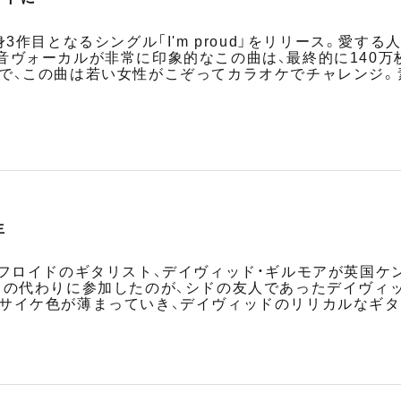
身3作目となるシングル「I'm proud」をリリース。愛
音ヴォーカルが非常に印象的なこの曲は、最終的に140
で、この曲は若い女性がこぞってカラオケでチャレンジ。
生
・フロイドのギタリスト、デイヴィッド・ギルモアが英国
トの代わりに参加したのが、シドの友人であったデイヴィ
サイケ色が薄まっていき、デイヴィッドのリリカルなギタ