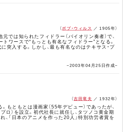
（
ボブ・ウィルス
／ 1905年）
地元では知られたフィドラー（バイオリン奏者）で、
ートワースで“もっとも有名なフィドラー”となる。
代に突入する。しかし、最も有名なのはテキサス・プ
。
−2003年04月25日作成−
（
吉田竜夫
／ 1932年）
る。もともとは漫画家（55年デビュー）であったが、
コプロ）を設立。初代社長に就任し、タツノコ黄金期
られ、「日本のアニメを作った20人」特別功労者賞を