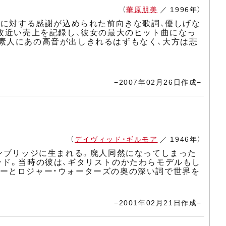
（
華原朋美
／ 1996年）
する人に対する感謝が込められた前向きな歌詞、優しげな
万枚近い売上を記録し、彼女の最大のヒット曲になっ
素人にあの高音が出しきれるはずもなく、大方は悲
−2007年02月26日作成−
（
デイヴィッド・ギルモア
／ 1946年）
ケンブリッジに生まれる。廃人同然になってしまった
ッド。当時の彼は、ギタリストのかたわらモデルもし
ーとロジャー・ウォーターズの奥の深い詞で世界を
−2001年02月21日作成−