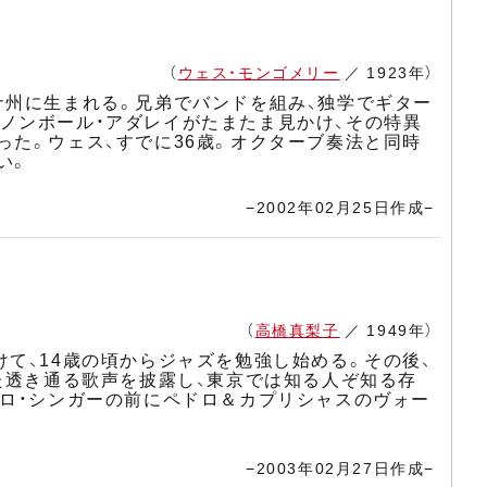
（
ウェス・モンゴメリー
／ 1923年）
ナ州に生まれる。兄弟でバンドを組み、独学でギター
ノンボール・アダレイがたまたま見かけ、その特異
た。ウェス、すでに36歳。オクターブ奏法と同時
い。
−2002年02月25日作成−
（
高橋真梨子
／ 1949年）
て、14歳の頃からジャズを勉強し始める。その後、
た透き通る歌声を披露し、東京では知る人ぞ知る存
が、ソロ・シンガーの前にペドロ＆カプリシャスのヴォー
−2003年02月27日作成−