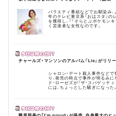
バラエティ番組などでお馴染み、
年のテレビ東京系『おはスタ』の
を獲得し、『「そらとぶポケモンキ
く芸達者な女性なのです。
チャールズ・マンソンのアルバム『Lie』がリリ
シャロン・デート殺人事件などで知
り、発売の時点で事件が明るみに
ド・ローゼズが『ザ・スパゲッティ
には、ちょっとした騒ぎになった
華原朋美の「I'm proud」が発売、自身最大のヒ