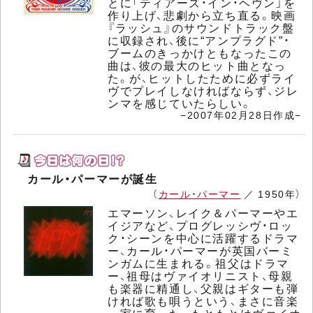
とに「ティアーズ・イン・ヘヴン」を
作り上げ、悲劇から立ち直る。映画
『ラッシュ』のサウンドトラック盤
に収録され、後に“アンプラグド”・
ブームのきっかけともなったこの
曲は、彼の最大のヒット曲となっ
た。が、ヒットしたために必ずライ
ヴでプレイしなければならず、ジレ
ンマを感じていたらしい。
−2007年02月28日作成−
カール・パーマーが誕生
（
カール・パーマー
／ 1950年）
エマーソン、レイク＆パーマーやエ
イジアなど、プログレッシヴ・ロッ
ク・シーンを中心に活躍するドラマ
ー、カール・パーマーが英国バーミ
ンガムに生まれる。祖父はドラマ
ー、祖母はヴァイオリニスト、母親
も楽器に精通し、父親はギターも弾
ければ歌も唄うという、まさに音楽