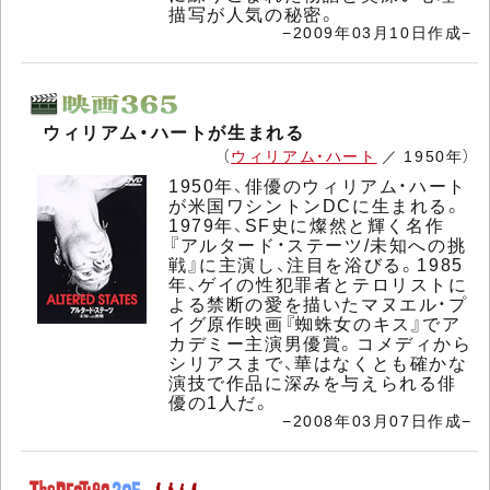
描写が人気の秘密。
−2009年03月10日作成−
ウィリアム・ハートが生まれる
（
ウィリアム・ハート
／ 1950年）
1950年、俳優のウィリアム・ハート
が米国ワシントンDCに生まれる。
1979年、SF史に燦然と輝く名作
『アルタード・ステーツ/未知への挑
戦』に主演し、注目を浴びる。1985
年、ゲイの性犯罪者とテロリストに
よる禁断の愛を描いたマヌエル・プ
イグ原作映画『蜘蛛女のキス』でア
カデミー主演男優賞。コメディから
シリアスまで、華はなくとも確かな
演技で作品に深みを与えられる俳
優の1人だ。
−2008年03月07日作成−