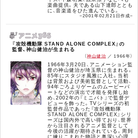
楽曲提供。夫である山下達郎ととも
に、音楽道をひた進んでいる。
−2001年02月21日作成−
『攻殻機動隊 STAND ALONE COMPLEX』の
監督、神山健治が生まれる
（
神山健治
／ 1966年）
1966年3月20日、アニメーション監
督の神山健治が埼玉県に生まれる。
85年にスタジオ風雅に入社。当初
は背景および美術監督として活動、
94年ごろよりゲームのムービーパ
ートなどの演出で才能を発揮し始
め、2002年の『ミニパト』で監督デ
ビューを飾った。TVシリーズの初
監督作品であった『攻殻機動隊
STAND ALONE COMPLEX』シリ
ーズは国内外で高い得ており、世界
から注目されるアニメ監督として
今後の活躍が期待されている。周到
に練りこまれた物語と奥深い心理