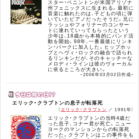
スター・ベニントンが米国アリゾナ
州フェニックスに生まれる。最初に
音楽に触れたのは、子どもの頃に弾
いていたピアノだったそうだ。兄に
ラッシュやフォリナーのコンサー
トに連れていってもらったという
少年は、18歳から本格的にバンド活
動を開始。98年、一番最後にリンキ
ン・パークに加入した。ヒップホッ
プとヘヴィ・ロックの融合で語られ
るリンキンだが、そのキャッチーな
メロディ・ラインは彼のヴォーカル
に依るところが大きい。
−2006年03月02日作成−
エリック・クラプトンの息子が転落死
（
エリック・クラプトン
／ 1991年）
エリック・クラプトンの当時4歳だ
った息子、コナー君が死亡。ニュー
ヨークのマンションからの転落死
だった。クラプトンはこの事件をも