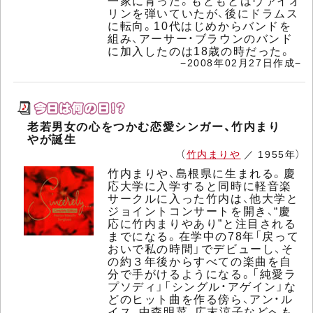
一家に育った。もともとはヴァイオ
リンを弾いていたが、後にドラムス
に転向。10代はじめからバンドを
組み、アーサー・ブラウンのバンド
に加入したのは18歳の時だった。
−2008年02月27日作成−
老若男女の心をつかむ恋愛シンガー、竹内まり
やが誕生
（
竹内まりや
／ 1955年）
竹内まりや、島根県に生まれる。慶
応大学に入学すると同時に軽音楽
サークルに入った竹内は、他大学と
ジョイントコンサートを開き、“慶
応に竹内まりやあり”と注目される
までになる。在学中の78年「戻って
おいで私の時間」でデビューし、そ
の約３年後からすべての楽曲を自
分で手がけるようになる。「純愛ラ
プソディ」「シングル・アゲイン」な
どのヒット曲を作る傍ら、アン・ル
イス、中森明菜、広末涼子などへも