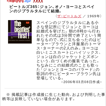
ビートルズ365：ジョン、オノ・ヨーコとスペイ
ンのジブラルタルにて結婚。
（
ザ・ビートルズ
／ 1969年）
スペインのジブラルタルにある小
さな登記所にてジョンとヨーコは
結婚式を挙げた。朝の8時から行わ
れたその式は3分間で終了という簡
単なもので、式に立ち会ったのはピ
ーター・ブラウンと洋服屋のトーマ
ス・ターナーの2人のみ。ヨーコは
白いミニスカートにハイソックス、
ジョンは白のジャケットとズボン
という、白づくめの服装であった。
ちなみにこの結婚式のことも歌っ
た「ジョンとヨーコのバラード」の
歌詞の中にピーター・ブラウン氏は
登場している。
−2006年03月08日作成−
※ 掲載記事は作成後に生じた動向、および判明した事
柄等は反映していない場合があります。