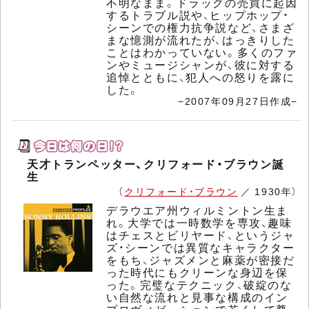
不明なまま。ドラッグの売買に起因
するトラブル説や、ヒップホップ・
シーンでの権力抗争説など、さまざ
まな憶測が流れたが、はっきりした
ことはわかっていない。多くのファ
ンやミュージシャンが、彼に対する
追悼とともに、犯人への怒りを露に
した。
−2007年09月27日作成−
天才トランペッター、クリフォード・ブラウン誕
生
（
クリフォード・ブラウン
／ 1930年）
デラウエア州ウィルミントン生ま
れ。大学では一時数学を専攻、趣味
はチェスとビリヤード、というジャ
ズ・シーンでは異質なキャラクター
をもち、ジャズメンと麻薬が密接だ
った時代にもクリーンな身辺を保
った。完璧なテクニック、破綻のな
い自然な流れと見事な構成のイン