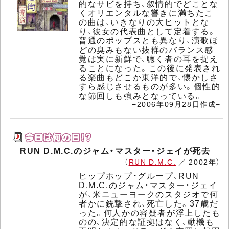
的なサビを持ち、叙情的でどことな
くオリエンタルな響きに満ちたこ
の曲は、いきなりの大ヒットとな
り、彼女の代表曲として定着する。
普通のポップスとも異なり、演歌ほ
どの臭みもない抜群のバランス感
覚は実に新鮮で、聴く者の耳を捉え
ることになった。この後に発表され
る楽曲もどこか東洋的で、懐かしさ
すら感じさせるものが多い。個性的
な節回しも強みとなっている。
−2006年09月28日作成−
RUN D.M.C.のジャム・マスター・ジェイが死去
（
RUN D.M.C.
／ 2002年）
ヒップホップ・グループ、RUN
D.M.C.のジャム・マスター・ジェイ
が、米ニューヨークのスタジオで何
者かに銃撃され、死亡した。37歳だ
った。何人かの容疑者が浮上したも
のの、決定的な証拠はなく、動機も