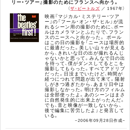
リー・ツアー』撮影のためにフランスへ向かう。
（
ザ・ビートルズ
／ 1967年）
映画『マジカル・ミステリー・ツア
ー』の「フール・オン・ザ・ヒル」が流
れるシーン用の撮影のために、ポー
ルはカメラマンとふたりで、フラン
スのニースへと向かった。 ポール
はこの日の撮影を「ニースは場所的
に最適だった。美しい山々が見える
から、きれいな日の出が撮れるんじ
ゃないかと思って。みんなで日の出
を待って、僕がダンスしてるとこを
撮影してもらった。すべてアドリブ
だった。日没までいたけど、時間が
経つにつれて問題が出て来て。陽射
しがきつ過ぎたから、あまり日中は
撮影しなかった。明け方のフィルム
は全部使ったよ。あのシーンはまさ
に自然発生的に出来上がったんだ。
でも、音と映像が一致しないから、
後で編集に苦労したよ」と発言して
いる。
−2006年09月28日作成−