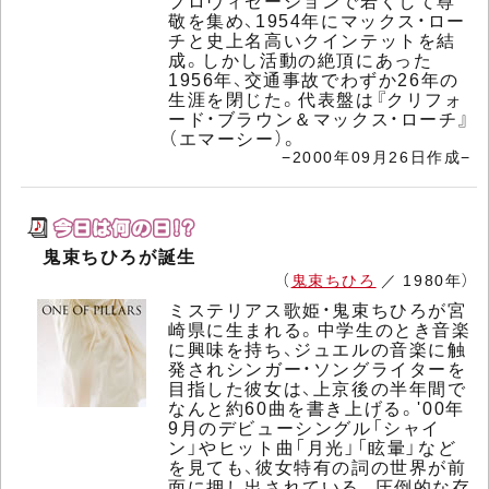
プロヴィゼーションで若くして尊
敬を集め、1954年にマックス・ロー
チと史上名高いクインテットを結
成。しかし活動の絶頂にあった
1956年、交通事故でわずか26年の
生涯を閉じた。代表盤は『クリフォ
ード・ブラウン＆マックス・ローチ』
（エマーシー）。
−2000年09月26日作成−
鬼束ちひろが誕生
（
鬼束ちひろ
／ 1980年）
ミステリアス歌姫・鬼束ちひろが宮
崎県に生まれる。中学生のとき音楽
に興味を持ち、ジュエルの音楽に触
発されシンガー・ソングライターを
目指した彼女は、上京後の半年間で
なんと約60曲を書き上げる。'00年
9月のデビューシングル「シャイ
ン」やヒット曲「月光」「眩暈」など
を見ても、彼女特有の詞の世界が前
面に押し出されている。圧倒的な存