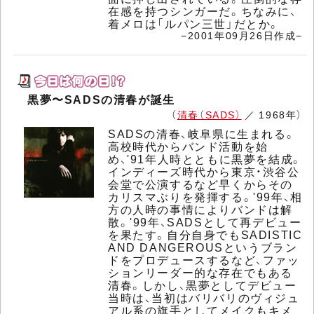
在感を持つシンガーだ。ちなみに、
着メロは「ルパン三世」だとか。
−2001年09月26日作成−
黒夢〜SADSの清春が誕生
（
清春（SADS）
／ 1968年）
SADSの清春、岐阜県に生まれる。
高校時代からバンド活動を始
め、'91年人時とともに黒夢を結成。
インディーズ時代から東京・渋谷公
会堂で公演するなど早くからその
カリスマぶりを発揮する。'99年、相
方の人時の事情によりバンドは解
散。'99年、SADSとして再デビュー
を果たす。自分自身でもSADISTIC
AND DANGEROUSというブラン
ドをプロデュースするなど、ファッ
ションリーダー的な存在でもある
清春。しかし、黒夢としてデビュー
当時は、当初はバリバリのヴィジュ
アル系の旗手としてメイクもキメ