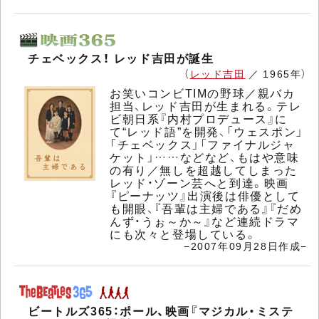
チェベックス！ レッド吉田が誕生
（
レッド吉田
／ 1965年）
お笑いコンビTIMの野球／親バカ
担当、レッド吉田が生まれる。テレ
ビ朝日系『内村プロデュース』に
て“レッド語”を開発、「ウェスポン」
「チェベックス」「ファイナルジャ
ケット」……などなど、もはや意味
の有り／無しを超越してしまった
レッド・ゾーン芸へと到達。映画
『ピーナッツ』出演後は俳優として
も開眼、『吾輩は主婦である』『だめ
んず・うぉ～か～』など連続ドラマ
にも次々と登場している。
−2007年09月28日作成−
ビートルズ365：ポール、映画『マジカル・ミステ