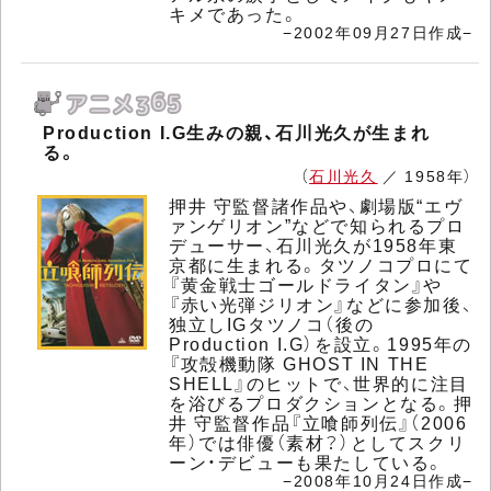
キメであった。
−2002年09月27日作成−
Production I.G生みの親、石川光久が生まれ
る。
（
石川光久
／ 1958年）
押井 守監督諸作品や、劇場版“エヴ
ァンゲリオン”などで知られるプロ
デューサー、石川光久が1958年東
京都に生まれる。タツノコプロにて
『黄金戦士ゴールドライタン』や
『赤い光弾ジリオン』などに参加後、
独立しIGタツノコ（後の
Production I.G）を設立。1995年の
『攻殻機動隊 GHOST IN THE
SHELL』のヒットで、世界的に注目
を浴びるプロダクションとなる。押
井 守監督作品『立喰師列伝』（2006
年）では俳優（素材？）としてスクリ
ーン・デビューも果たしている。
−2008年10月24日作成−