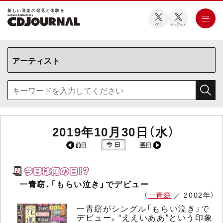
新しい⾳楽の発⾒と体験を
CDJ
オーディオ
2019年10月30日（水）
一青窈、「もらい泣き」でデビュー
（
一青窈
／ 2002年）
一青窈がシングル「もらい泣き」で
デビュー。“ええいああ”という印象