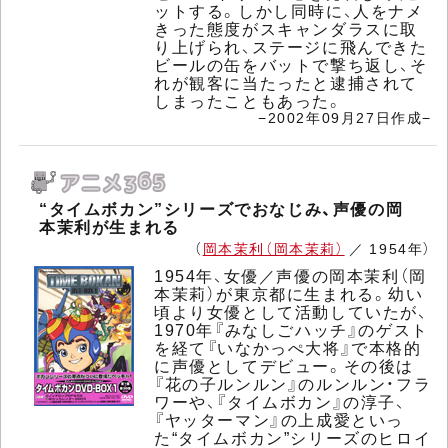
ットする。しかし同時に、人をナメ
きった態度がスキャンダラスに取
り上げられ、ステージに飛んできた
ビールの缶をバットで撃ち返し、そ
れが観客に当たったと逮捕されて
しまったこともあった。
−2002年09月27日作成−
“タイムボカン”シリーズでおなじみ、声優の岡
本茉利が生まれる
（
岡本茉利（岡本茉莉）
／ 1954年）
1954年、女優／声優の岡本茉利（岡
本茉莉）が東京都に生まれる。幼い
頃より女優として活動していたが、
1970年『みなしごハッチ』のゲスト
を経て『いなかっぺ大将』で本格的
に声優としてデビュー。その後は
『花の子ルンルン』のルンルン・フラ
ワーや、『タイムボカン』の淳子、
『ヤッターマン』の上成愛といっ
た“タイムボカン”シリーズのヒロイ