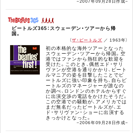
−2007年09月28日作成−
ビートルズ365：スウェーデン・ツアーから帰
国。
（
ザ・ビートルズ
／ 1963年）
初の本格的な海外ツアーとなった
スウェーデン・ツアーから帰国。空
港ではファンから熱狂的な歓迎を
受けた。このとき、偶然エド・サリ
ヴァンが空港を通りかかり、ビート
ルマニアの姿を目撃したことでビ
ートルズに強い印象を持ち、自らビ
ートルズのマネージャーが誰なの
か調べ、ロンドンのホテルからすぐ
に出演交渉の電話をかけたそうだ。
この空港での騒動が、アメリカでは
まだ無名だったビートルズが、エ
ド・サリヴァン・ショーに出演する
きっかけとなった。
−2006年09月28日作成−