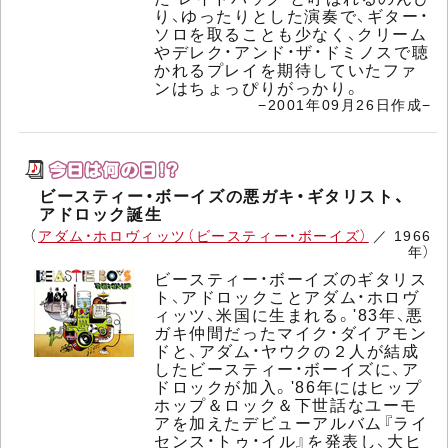
り、ゆったりとした演奏で、ギター・
ソロを取ることも少なく、クリーム
やデレク・アンド・ザ・ドミノスで聴
かれるプレイを期待していたファ
ンはちょっぴりがっかり。
−2001年09月26日作成−
ビースティー・ボーイズの悪ガキ・ギタリスト、
アドロック誕生
（
アダム・ホロヴィッツ（ビースティー・ボーイズ）
／ 1966
年）
ビースティー・ボーイズのギタリス
ト、アドロックことアダム・ホロヴ
ィッツ、米国に生まれる。'83年、悪
ガキ仲間だったマイク・ダイアモン
ドと、アダム・ヤウクの２人が結成
したビースティー・ボーイズに、ア
ドロックが加入。'86年にはヒップ
ホップ＆ロック＆下世話なユーモ
アを加えたデビューアルバム『ライ
センス・トゥ・イル』を発表し、大ヒ