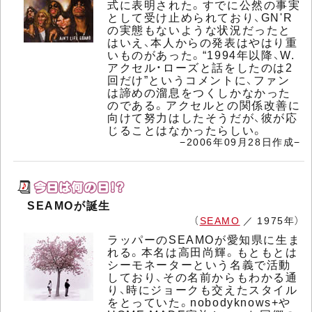
式に表明された。すでに公然の事実
として受け止められており、GN'R
の実態もないような状況だったと
はいえ、本人からの発表はやはり重
いものがあった。“1994年以降、W.
アクセル・ローズと話をしたのは2
回だけ”というコメントに、ファン
は諦めの溜息をつくしかなかった
のである。アクセルとの関係改善に
向けて努力はしたそうだが、彼が応
じることはなかったらしい。
−2006年09月28日作成−
SEAMOが誕生
（
SEAMO
／ 1975年）
ラッパーのSEAMOが愛知県に生ま
れる。本名は高田尚輝。もともとは
シーモネーターという名義で活動
しており、その名前からもわかる通
り、時にジョークも交えたスタイル
をとっていた。nobodyknows+や