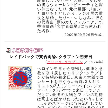
離婚し、ホッパーと入籍。しかしそ
の後もウォーレン・ビューティと深
い仲になったり、元の旦那・ジョン
とヨリをもどしたり、ラジオ局の重
役と結婚したり……。ちなみに彼ら
の代表曲「夢のカリフォルニア」は、
香港映画『恋する惑星』にも使われ
た名作。
−2000年09月26日作成−
レイドバックで賛否両論、クラプトン初来日
（
エリック・クラプトン
／ 1974年）
ヘロイン中毒から復帰し、健康と意
欲を取り戻したエリック・クラプト
ンが待望の初来日。東京と大阪でコ
ンサートを行なう。当時、3大ギタ
リストの2人（ジミー・ペイジ、ジェ
フ・ベック）がすでに来日していた
だけに、最後の大物とファンの期待
は高まるばかりだったという。しか
し、そのステージは当時流行してい
た“レイドバック”と呼ばれるのんび