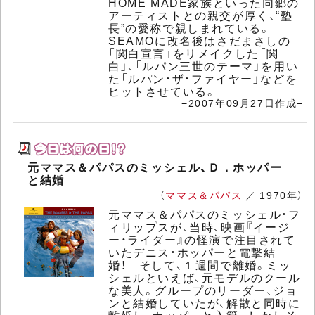
HOME MADE家族といった同郷の
アーティストとの親交が厚く、“塾
長”の愛称で親しまれている。
SEAMOに改名後はさだまさしの
「関白宣言」をリメイクした「関
白」、「ルパン三世のテーマ」を用い
た「ルパン・ザ・ファイヤー」などを
ヒットさせている。
−2007年09月27日作成−
元ママス＆パパスのミッシェル、Ｄ．ホッパー
と結婚
（
ママス＆パパス
／ 1970年）
元ママス＆パパスのミッシェル・フ
ィリップスが、当時、映画『イージ
ー・ライダー』の怪演で注目されて
いたデニス・ホッパーと電撃結
婚！ そして、１週間で離婚。ミッ
シェルといえば、元モデルのクール
な美人。グループのリーダー、ジョ
ンと結婚していたが、解散と同時に