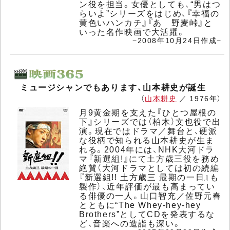
ン役を担当。女優としても、“男はつ
らいよ”シリーズをはじめ、『幸福の
黄色いハンカチ』『あゝ野麦峠』と
いった名作映画で大活躍。
−2008年10月24日作成−
ミュージシャンでもあります、山本耕史が誕生
（
山本耕史
／ 1976年）
月9黄金期を支えた『ひとつ屋根の
下』シリーズでは（柏木）文也役で出
演。現在ではドラマ／舞台と、硬派
な役柄で知られる山本耕史が生ま
れる。2004年には、NHK大河ドラ
マ『新選組!』にて土方歳三役を務め
絶賛（大河ドラマとしては初の続編
『新選組!! 土方歳三 最期の一日』も
製作）、近年評価が最も高まってい
る俳優の一人。山口智充／佐野元春
とともに“The Whey-hey-hey
Brothers”としてCDを発表するな
ど、音楽への造詣も深い。