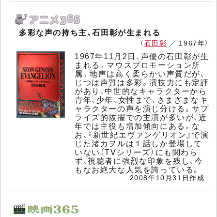
多彩な声の持ち主、石田彰が生まれる
（
石田彰
／ 1967年）
1967年11月2日、声優の石田彰が生
まれる。マウスプロモーション所
属。地声は高く柔らかい声質だが、
じつは声質は多彩。演技力にも定評
があり、中世的なキャラクターから
青年、少年、女性まで、さまざまなキ
ャラクターの声を演じ分ける。サプ
ライズ的抜擢での主演が多いが、近
年では主役も増加傾向にある。な
お、『新世紀エヴァンゲリオン』で演
じた渚カヲルは１話しか登場して
いない（TVシリーズ）にも関わら
ず、視聴者に強烈な印象を残し、今
もなお絶大な人気を誇っている。
−2008年10月31日作成−