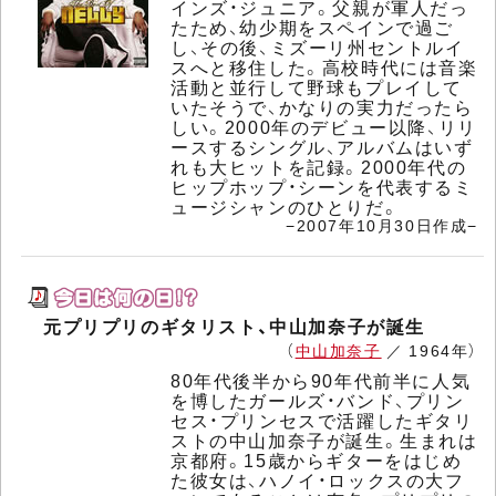
インズ・ジュニア。父親が軍人だっ
たため、幼少期をスペインで過ご
し、その後、ミズーリ州セントルイ
スへと移住した。高校時代には音楽
活動と並行して野球もプレイして
いたそうで、かなりの実力だったら
しい。2000年のデビュー以降、リリ
ースするシングル、アルバムはいず
れも大ヒットを記録。2000年代の
ヒップホップ・シーンを代表するミ
ュージシャンのひとりだ。
−2007年10月30日作成−
元プリプリのギタリスト、中山加奈子が誕生
（
中山加奈子
／ 1964年）
80年代後半から90年代前半に人気
を博したガールズ・バンド、プリン
セス・プリンセスで活躍したギタリ
ストの中山加奈子が誕生。生まれは
京都府。15歳からギターをはじめ
た彼女は、ハノイ・ロックスの大フ