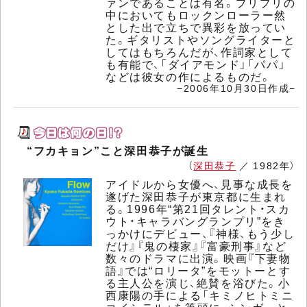
ァンであることは有名。プリプリの
中においてもロックンローラー然
とした出で立ちで異彩を放ってい
た。ギタリストやソングライターと
してはもちろんだが、作詞家として
も有能で、「ダイアモンド」「パパ」
などは彼女の作によるものだ。
−2006年10月30日作成−
“フカキョン”こと深田恭子が誕生
（
深田恭子
／ 1982年）
アイドルから女優へ、見事な成長を
遂げた深田恭子が東京都に生まれ
る。1996年“第21回タレント・スカ
ウト・キャラバングランプリ”をき
っかけにデビュー、『神様、もう少し
だけ』『鬼の棲家』『富豪刑事』など
数々のドラマに出演。映画『下妻物
語』では“ロリータ”をモットーとす
る主人公を演じ、絶賛を浴びた。小
西康陽の手による「キミノヒトミニ