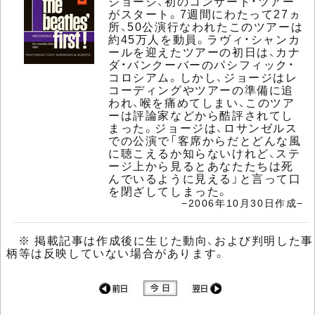
ジョージ、初のコンサート・ツアー
がスタート。7週間にわたって27ヵ
所、50公演行なわれたこのツアーは
約45万人を動員。ラヴィ・シャンカ
ールを迎えたツアーの初日は、カナ
ダ・バンクーバーのパシフィック・
コロシアム。しかし、ジョージはレ
コーディングやツアーの準備に追
われ、喉を痛めてしまい、このツア
ーは評論家などから酷評されてし
まった。ジョージは、ロサンゼルス
での公演で「客席からだとどんな風
に聴こえるか知らないけれど、ステ
ージ上から見るとあなたたちは死
んでいるように見える」と言って口
を閉ざしてしまった。
−2006年10月30日作成−
※ 掲載記事は作成後に生じた動向、および判明した事
柄等は反映していない場合があります。