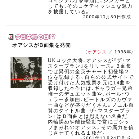
コイシテル」を筆頭に、シンガーと
しても、そのコケティッシュな魅力
を披露している。
−2000年10月30日作成−
オアシスがB面集を発売
（
オアシス
／ 1998年）
UKロック大将、オアシスが『ザ・マ
スタープラン』をリリース。Ｂ面集
では異例の全英チャート初登場２
位を記録する。自らの公式サイトで
受け付けた人気投票を元に14曲を
収録した本作には、ギャラガー兄弟
唯一のデュエット曲や、ポール・ウ
ェラー参加曲、ビートルズのカヴァ
ー曲などが盛りだくさん。ノエル自
賛のタイトル曲「ザ・マスタープラ
ン」はＢ面曲とは思えない名曲だ。
内輪揉めや離婚騒動で常にゴシッ
プまみれのオアシス。その底力を信
じさせてくれる１枚だ。
−2001年10月24日作成−