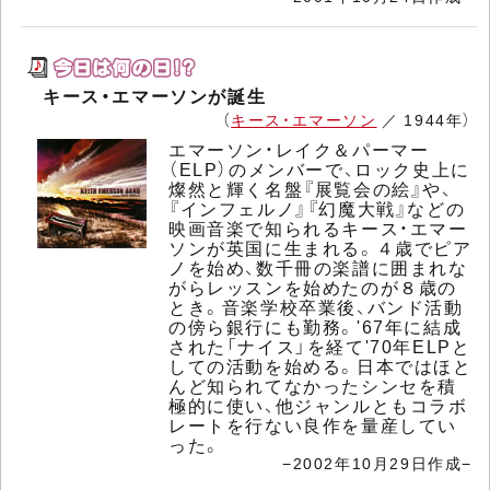
キース・エマーソンが誕生
（
キース・エマーソン
／ 1944年）
エマーソン・レイク＆パーマー
（ELP）のメンバーで、ロック史上に
燦然と輝く名盤『展覧会の絵』や、
『インフェルノ』『幻魔大戦』などの
映画音楽で知られるキース・エマー
ソンが英国に生まれる。４歳でピア
ノを始め、数千冊の楽譜に囲まれな
がらレッスンを始めたのが８歳の
とき。音楽学校卒業後、バンド活動
の傍ら銀行にも勤務。'67年に結成
された「ナイス」を経て'70年ELPと
しての活動を始める。日本ではほと
んど知られてなかったシンセを積
極的に使い、他ジャンルともコラボ
レートを行ない良作を量産してい
った。
−2002年10月29日作成−