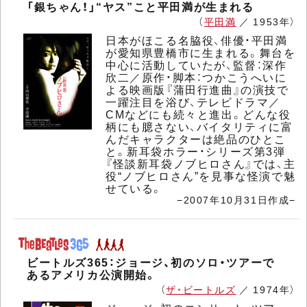
「銀ちゃん！」“ヤス”こと平田満が生まれる
（
平田満
／ 1953年）
日本がほこる名脇役、俳優・平田満
が愛知県豊橋市に生まれる。舞台を
中心に活動していたが、監督：深作
欣二／原作・脚本：つかこうへいに
よる映画版『蒲田行進曲』の演技で
一躍注目を浴び、テレビドラマ／
CMなどにも続々と進出。どんな役
柄にも臆さない、バイタリティに富
んだキャラクターは絶品のひとこ
と。新耳袋ホラー・シリーズ第3弾
『怪談新耳袋ノブヒロさん』では、主
役“ノブヒロさん”を見事な怪演で魅
せている。
−2007年10月31日作成−
ビートルズ365：ジョージ、初のソロ・ツアーで
あるアメリカ公演開始。
（
ザ・ビートルズ
／ 1974年）