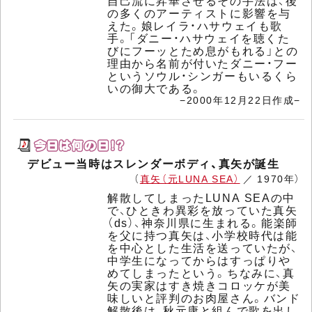
自己流に昇華させるその手法は、後
の多くのアーティストに影響を与
えた。娘レイラ・ハサウェイも歌
手。「ダニー・ハサウェイを聴くた
びにフーッとため息がもれる」との
理由から名前が付いたダニー・フー
というソウル・シンガーもいるくら
いの御大である。
−2000年12月22日作成−
デビュー当時はスレンダーボディ、真矢が誕生
（
真矢（元LUNA SEA）
／ 1970年）
解散してしまったLUNA SEAの中
で、ひときわ異彩を放っていた真矢
（ds）、神奈川県に生まれる。能楽師
を父に持つ真矢は、小学校時代は能
を中心とした生活を送っていたが、
中学生になってからはすっぱりや
めてしまったという。ちなみに、真
矢の実家はすき焼きコロッケが美
味しいと評判のお肉屋さん。バンド
解散後は、秋元康と組んで歌を出し