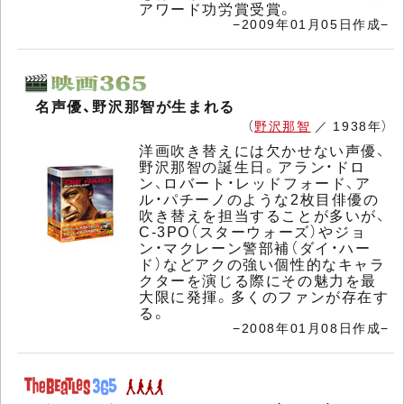
アワード功労賞受賞。
−2009年01月05日作成−
名声優、野沢那智が生まれる
（
野沢那智
／ 1938年）
洋画吹き替えには欠かせない声優、
野沢那智の誕生日。アラン・ドロ
ン、ロバート・レッドフォード、ア
ル・パチーノのような2枚目俳優の
吹き替えを担当することが多いが、
C-3PO（スターウォーズ）やジョ
ン・マクレーン警部補（ダイ・ハー
ド）などアクの強い個性的なキャラ
クターを演じる際にその魅力を最
大限に発揮。多くのファンが存在す
る。
−2008年01月08日作成−