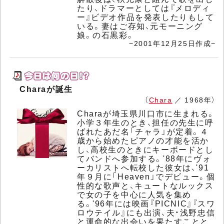
たり、ドラマーとしては『メロディ
ー』ビデオ作品を発表したりもして
いる。妻はご存知、元モーニング
娘。の石黒彩。
−2001年12月25日作成−
Charaが誕生
（
Chara
／ 1968年）
Charaが埼玉県川口市に生まれる。
小学３年生のとき、担任の先生に呼
ばれたあだ名「チャラ」が定着。４
歳から始めたピアノの才能を活か
し、高校生のときにキーボードとし
てバンドへ参加する。'88年にヴォ
ーカリストへ転校した彼女は、'91
年９月に「Heaven」でデビュー。個
性的な歌声と、キュートなルックス
で女の子を中心に人気を集め
る。'96年には映画『PICNIC』『スワ
ロウテイル』にも出演、夫・浅野忠信
と運命的な出会いを果たすことと