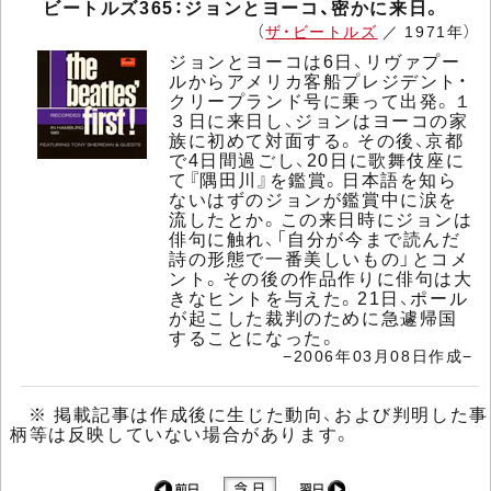
ビートルズ365：ジョンとヨーコ、密かに来日。
（
ザ・ビートルズ
／ 1971年）
ジョンとヨーコは6日、リヴァプー
ルからアメリカ客船プレジデント・
クリープランド号に乗って出発。１
３日に来日し、ジョンはヨーコの家
族に初めて対面する。その後、京都
で4日間過ごし、20日に歌舞伎座に
て『隅田川』を鑑賞。日本語を知ら
ないはずのジョンが鑑賞中に涙を
流したとか。この来日時にジョンは
俳句に触れ、「自分が今まで読んだ
詩の形態で一番美しいもの」とコメ
ント。その後の作品作りに俳句は大
きなヒントを与えた。21日、ポール
が起こした裁判のために急遽帰国
することになった。
−2006年03月08日作成−
※ 掲載記事は作成後に生じた動向、および判明した事
柄等は反映していない場合があります。