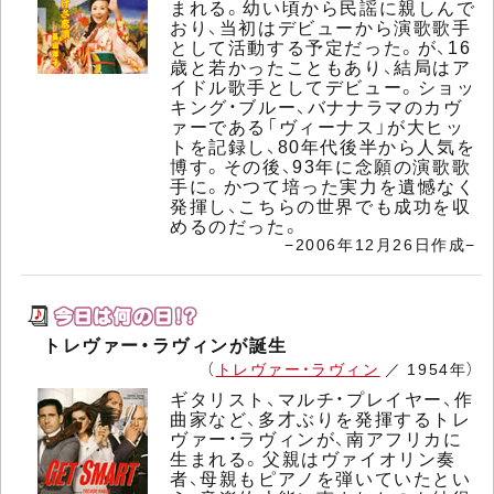
まれる。幼い頃から民謡に親しんで
おり、当初はデビューから演歌歌手
として活動する予定だった。が、16
歳と若かったこともあり、結局はア
イドル歌手としてデビュー。ショッ
キング・ブルー、バナナラマのカヴ
ァーである「ヴィーナス」が大ヒッ
トを記録し、80年代後半から人気を
博す。その後、93年に念願の演歌歌
手に。かつて培った実力を遺憾なく
発揮し、こちらの世界でも成功を収
めるのだった。
−2006年12月26日作成−
トレヴァー・ラヴィンが誕生
（
トレヴァー・ラヴィン
／ 1954年）
ギタリスト、マルチ・プレイヤー、作
曲家など、多才ぶりを発揮するトレ
ヴァー・ラヴィンが、南アフリカに
生まれる。父親はヴァイオリン奏
者、母親もピアノを弾いていたとい