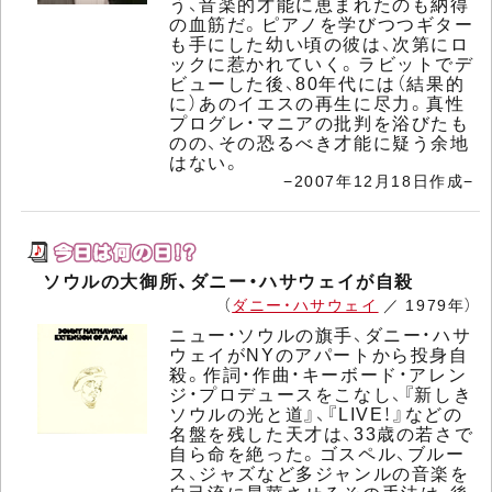
う、音楽的才能に恵まれたのも納得
の血筋だ。ピアノを学びつつギター
も手にした幼い頃の彼は、次第にロ
ックに惹かれていく。ラビットでデ
ビューした後、80年代には（結果的
に）あのイエスの再生に尽力。真性
プログレ・マニアの批判を浴びたも
のの、その恐るべき才能に疑う余地
はない。
−2007年12月18日作成−
ソウルの大御所、ダニー・ハサウェイが自殺
（
ダニー・ハサウェイ
／ 1979年）
ニュー・ソウルの旗手、ダニー・ハサ
ウェイがNYのアパートから投身自
殺。作詞・作曲・キーボード・アレン
ジ・プロデュースをこなし、『新しき
ソウルの光と道』、『LIVE！』などの
名盤を残した天才は、33歳の若さで
自ら命を絶った。ゴスペル、ブルー
ス、ジャズなど多ジャンルの音楽を