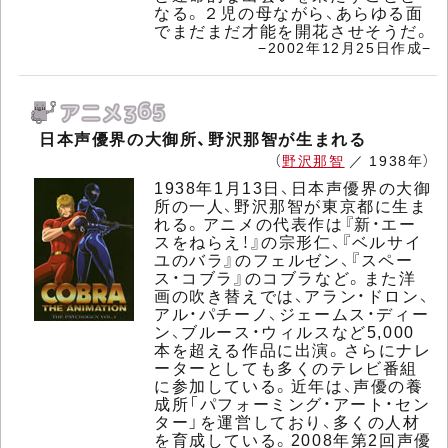
なる。２児の母ながら、あらゆる面
でまだまだ才能を開花させそうだ。
−2002年12月25日作成−
日本声優界の大御所、野沢那智が生まれる
（
野沢那智
／ 1938年）
1938年1月13日、日本声優界の大御
所の一人、野沢那智が東京都に生ま
れる。アニメの代表作は『新・エー
スをねらえ！』の宗形仁、『ベルサイ
ユのバラ』のフェルゼン、『スペー
ス・コブラ』のコブラなど。また洋
画の吹き替えでは、アラン・ドロン、
アル・パチーノ、ジェームス・ディー
ン、ブルース・ウィルスなど5,000
本を超える作品に出演。さらにナレ
ーターとしても多くのテレビ番組
に参加している。近年は、声優の養
成所「パフォーミング・アート・セン
ター」を運営しており、多くの人材
を育成している。2008年第2回声優