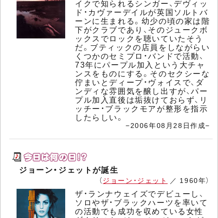
イクで知られるシンガー、デヴィッ
ド・カヴァーデイルが英国ソルトバ
ーンに生まれる。幼少の頃の家は階
下がクラブであり、そのジュークボ
ックスでロックを聴いていたそう
だ。ブティックの店員をしながらい
くつかのセミプロ・バンドで活動、
73年にパープル加入という大チャ
ンスをものにする。そのセクシーな
佇まいとディープ・ヴォイスで、ダ
ンディな雰囲気を醸し出すが、パー
プル加入直後は垢抜けておらず、リ
ッチー・ブラックモアが整形を指示
したらしい。
−2006年08月28日作成−
ジョーン・ジェットが誕生
（
ジョーン・ジェット
／ 1960年）
ザ・ランナウェイズでデビューし、
ソロやザ・ブラックハーツを率いて
の活動でも成功を収めている女性