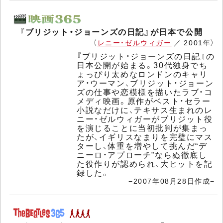
『ブリジット・ジョーンズの日記』が日本で公開
（
レニー・ゼルウィガー
／ 2001年）
『ブリジット・ジョーンズの日記』の
日本公開が始まる。30代独身でち
ょっぴり太めなロンドンのキャリ
ア・ウーマン、ブリジット・ジョーン
ズの仕事や恋模様を描いたラブ・コ
メディ映画。原作がベスト・セラー
小説なだけに、テキサス生まれのレ
ニー・ゼルウィガーがブリジット役
を演じることに当初批判が集まっ
たが、イギリスなまりを完璧にマス
ターし、体重を増やして挑んだ“デ
ニーロ・アプローチ”ならぬ徹底し
た役作りが認められ、大ヒットを記
録した。
−2007年08月28日作成−