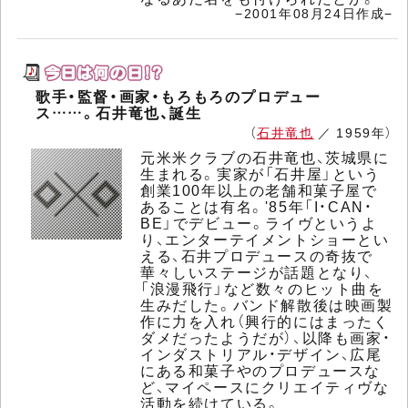
−2001年08月24日作成−
歌手・監督・画家・もろもろのプロデュー
ス……。石井竜也、誕生
（
石井竜也
／ 1959年）
元米米クラブの石井竜也、茨城県に
生まれる。実家が「石井屋」という
創業100年以上の老舗和菓子屋で
あることは有名。'85年「I・CAN・
BE」でデビュー。ライヴというよ
り、エンターテイメントショーとい
える、石井プロデュースの奇抜で
華々しいステージが話題となり、
「浪漫飛行」など数々のヒット曲を
生みだした。バンド解散後は映画製
作に力を入れ（興行的にはまったく
ダメだったようだが）、以降も画家・
インダストリアル・デザイン、広尾
にある和菓子やのプロデュースな
ど、マイペースにクリエイティヴな
活動を続けている。