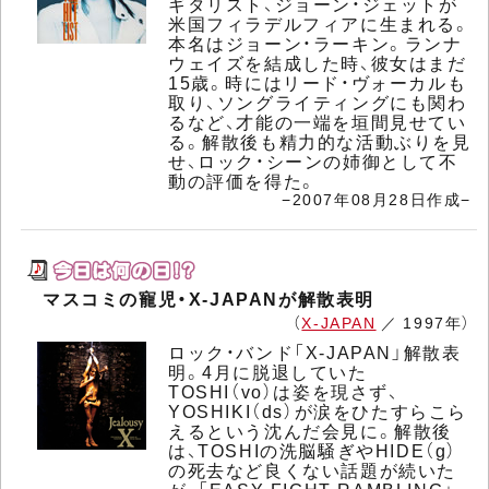
ギタリスト、ジョーン・ジェットが
米国フィラデルフィアに生まれる。
本名はジョーン・ラーキン。ランナ
ウェイズを結成した時、彼女はまだ
15歳。時にはリード・ヴォーカルも
取り、ソングライティングにも関わ
るなど、才能の一端を垣間見せてい
る。解散後も精力的な活動ぶりを見
せ、ロック・シーンの姉御として不
動の評価を得た。
−2007年08月28日作成−
マスコミの寵児・X-JAPANが解散表明
（
X-JAPAN
／ 1997年）
ロック・バンド「X-JAPAN」解散表
明。4月に脱退していた
TOSHI（vo）は姿を現さず、
YOSHIKI（ds）が涙をひたすらこら
えるという沈んだ会見に。解散後
は、TOSHIの洗脳騒ぎやHIDE（g）
の死去など良くない話題が続いた