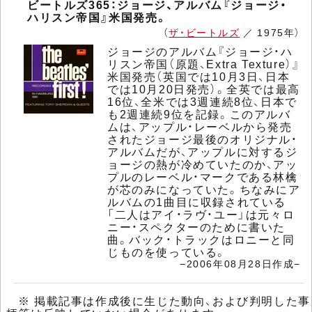
ビートルズ365：ジョージ、アルバム『ジョージ・
ハリスン帝国』米国発売。
（
ザ・ビートルズ
／ 1975年）
ジョージのアルバム『ジョージ・ハ
リスン帝国（原題、Extra Texture）』
米国発売（英国では10月3日、日本
では10月20日発売）。全英では最高
16位、全米では3週連続8位、日本で
も2週連続9位を記録。このアルバ
ムは、アップル・レーベルから発売
されたジョージ最後のオリジナル・
アルバムだが、アップルに対するジ
ョージの熱が冷めていたのか、アッ
プルのレーベル・マークである林檎
が芯のみになっていた。ちなみにア
ルバムの1曲目に収録されている
「二人はアイ・ラヴ・ユー」は元々ロ
ニー・スペクターのために書いた
曲。バック・トラックはロニーと同
じものを使っている。
−2006年08月28日作成−
※ 掲載記事は作成後に生じた動向、および判明した事