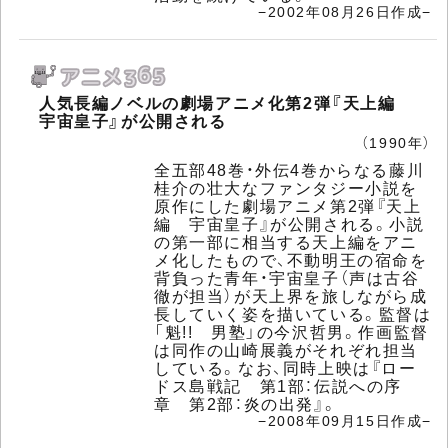
−2002年08月26日作成−
人気長編ノベルの劇場アニメ化第2弾『天上編
宇宙皇子』が公開される
（1990年）
全五部48巻・外伝4巻からなる藤川
桂介の壮大なファンタジー小説を
原作にした劇場アニメ第2弾『天上
編 宇宙皇子』が公開される。小説
の第一部に相当する天上編をアニ
メ化したもので、不動明王の宿命を
背負った青年・宇宙皇子（声は古谷
徹が担当）が天上界を旅しながら成
長していく姿を描いている。監督は
「魁!! 男塾」の今沢哲男。作画監督
は同作の山崎展義がそれぞれ担当
している。なお、同時上映は『ロー
ドス島戦記 第1部：伝説への序
章 第2部：炎の出発』。
−2008年09月15日作成−