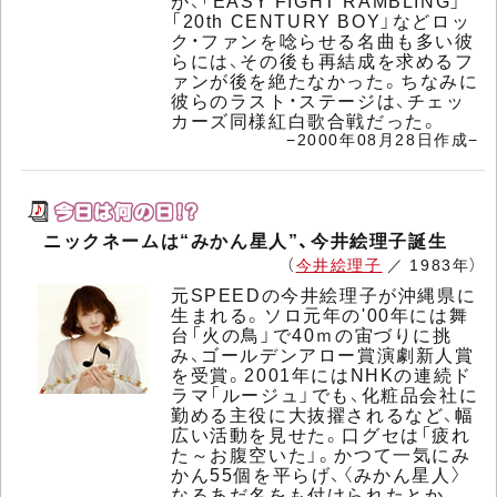
が、「EASY FIGHT RAMBLING」
「20th CENTURY BOY」などロッ
ク・ファンを唸らせる名曲も多い彼
らには、その後も再結成を求めるフ
ァンが後を絶たなかった。ちなみに
彼らのラスト・ステージは、チェッ
カーズ同様紅白歌合戦だった。
−2000年08月28日作成−
ニックネームは“みかん星人”、今井絵理子誕生
（
今井絵理子
／ 1983年）
元SPEEDの今井絵理子が沖縄県に
生まれる。ソロ元年の'00年には舞
台「火の鳥」で40ｍの宙づりに挑
み、ゴールデンアロー賞演劇新人賞
を受賞。2001年にはNHKの連続ド
ラマ「ルージュ」でも、化粧品会社に
勤める主役に大抜擢されるなど、幅
広い活動を見せた。口グセは「疲れ
た～お腹空いた」。かつて一気にみ
かん55個を平らげ、〈みかん星人〉
なるあだ名をも付けられたとか。