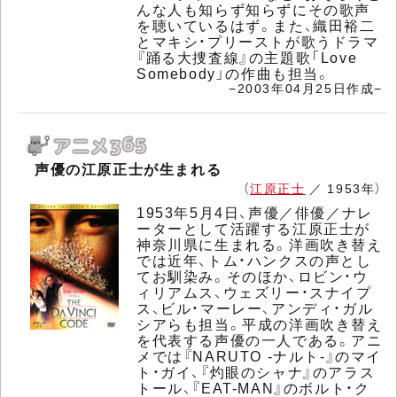
んな人も知らず知らずにその歌声
を聴いているはず。また、織田裕二
とマキシ・プリーストが歌うドラマ
『踊る大捜査線』の主題歌「Love
Somebody」の作曲も担当。
−2003年04月25日作成−
声優の江原正士が生まれる
（
江原正士
／ 1953年）
1953年5月4日、声優／俳優／ナレ
ーターとして活躍する江原正士が
神奈川県に生まれる。洋画吹き替え
では近年、トム・ハンクスの声とし
てお馴染み。そのほか、ロビン・ウ
ィリアムス、ウェズリー・スナイプ
ス、ビル・マーレー、アンディ・ガル
シアらも担当。平成の洋画吹き替え
を代表する声優の一人である。アニ
メでは『NARUTO -ナルト-』のマイ
ト・ガイ、『灼眼のシャナ』のアラス
トール、『EAT-MAN』のボルト・ク