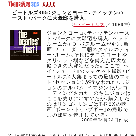
ビートルズ365：ジョンとヨーコ、ティッテンハ
ースト・パークに大豪邸を購入。
（
ザ・ビートルズ
／ 1969年）
ジョンとヨーコ、ティッテンハース
ト・パークに大邸宅を購入。ベッド
ルームが7つ、バスルームが4つ、画
廊、チューダー王朝スタイルのティ
ー・ルーム、それにテニスコートや
クリケット場などを備えた広大な
庭つきの大邸宅だった。ここで『ヘ
イ・ジュード』のジャケット撮影（ビ
ートルズ4人集まっての最後のフォ
ト・セッション）が行なわれたり、ジ
ョンのアルバム『イマジン』がレコ
ーディングされた。のちにジョンは
ここを売りに出すのだが、購入した
のはリンゴ。リンゴはT-REXの映
画『ボーン・トゥ・ブギー』の撮影で
この邸宅を使用している。
−2006年04月24日作成−
※ 掲載記事は作成後に生じた動向、および判明した事