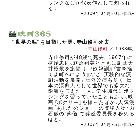
ランクなどが代表作として知られ
る。
−2009年04月30日作成−
“世界の涯”を目指した男、寺山修司死去
（
寺山修司
／ 1983年）
寺山修司が48歳で死去。1967年に
横尾忠則、萩原朔美とともに劇団天
井桟敷を旗揚げ、『奴婢訓』『書を捨
てよ町へ出よう』など、実験的な演
劇活動を展開。海外公演も多く、日
本の演劇人として世界でも多大な
影響を与えた一人。学生時代にボク
シングを習っていたこともあり、映
画『ボクサー』を撮ったほか、人気漫
画「あしたのジョー」の登場人物・力
石徹の“葬儀”で葬儀委員長を務める
ほど。
−2007年04月25日作成−