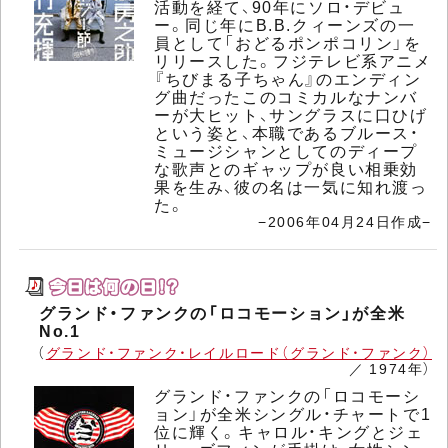
活動を経て、90年にソロ・デビュ
ー。同じ年にB.B.クィーンズの一
員として「おどるポンポコリン」を
リリースした。フジテレビ系アニメ
『ちびまる子ちゃん』のエンディン
グ曲だったこのコミカルなナンバ
ーが大ヒット、サングラスに口ひげ
という姿と、本職であるブルース・
ミュージシャンとしてのディープ
な歌声とのギャップが良い相乗効
果を生み、彼の名は一気に知れ渡っ
た。
−2006年04月24日作成−
グランド・ファンクの「ロコモーション」が全米
No.1
（
グランド・ファンク・レイルロード（グランド・ファンク）
／ 1974年）
グランド・ファンクの「ロコモーシ
ョン」が全米シングル・チャートで1
位に輝く。キャロル・キングとジェ