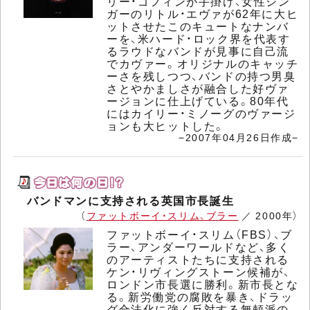
リー・ゴフィンが手掛け、女性シン
ガーのリトル・エヴァが62年に大ヒ
ットさせたこのキュートなナンバ
ーを、米ハード・ロック界を代表す
るラウドなバンドが見事に自己流
でカヴァー。オリジナルのキャッチ
ーさを残しつつ、バンドの持つ男臭
さとやかましさが融合した好ヴァ
ージョンに仕上げている。80年代
にはカイリー・ミノーグのヴァージ
ョンも大ヒットした。
−2007年04月26日作成−
バンドマンに支持される英国市長誕生
（
ファットボーイ・スリム、ブラー
／ 2000年）
ファットボーイ・スリム（FBS）、ブ
ラー、アンダーワールドなど、多く
のアーティストたちに支持される
ケン・リヴィングストーン候補が、
ロンドン市長選に勝利。新市長とな
る。新労働党の腐敗を暴き、ドラッ
グ合法化に強く反対する無頼派の