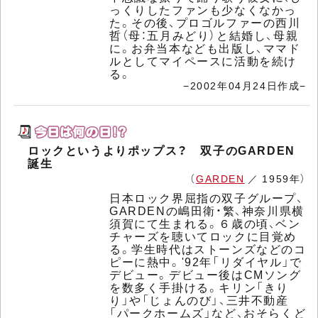
っくりしたファンも少なくなかっ
た。その後、プロゴルファーの西川
哲（母：五月みどり）と結婚し、母親
に。お弁当本なども出版し、ママド
ルとしてマイペースに活動を続け
る。
−2002年04月24日作成−
ロックというよりポップス？ 双子のGARDEN
誕生
（
GARDEN
／ 1959年）
日本ロック界屈指の双子グループ、
GARDENの嶋田衛・繁、神奈川県横
須賀にて生まれる。６歳の頃、ベン
チャーズを聴いてロックに目覚め
る。学生時代はストーンズなどのコ
ピーに熱中。'92年「リダイヤル」で
デビュー。デビュー後はCMソング
を数多く手掛ける。キリン「きり
り」や「じょんのび」、三井不動産
「パークホームズ」など、おそらくど