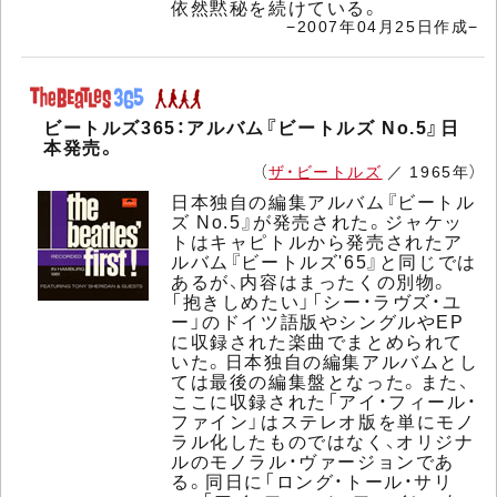
依然黙秘を続けている。
−2007年04月25日作成−
ビートルズ365：アルバム『ビートルズ No.5』日
本発売。
（
ザ・ビートルズ
／ 1965年）
日本独自の編集アルバム『ビートル
ズ No.5』が発売された。ジャケッ
トはキャピトルから発売されたア
ルバム『ビートルズ'65』と同じでは
あるが、内容はまったくの別物。
「抱きしめたい」「シー・ラヴズ・ユ
ー」のドイツ語版やシングルやEP
に収録された楽曲でまとめられて
いた。日本独自の編集アルバムとし
ては最後の編集盤となった。また、
ここに収録された「アイ・フィール・
ファイン」はステレオ版を単にモノ
ラル化したものではなく、オリジナ
ルのモノラル・ヴァージョンであ
る。同日に「ロング・トール・サリ