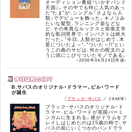
オーディション番組『いかすバンド
天国』。その中でも特に人気のあっ
た“たま”が、シングル「さよなら人
類」でデビューを飾った。キノコみ
たいな髪型、ランニング姿などな
ど、その奇異なルックスと前衛文学
的な歌詞世界で、インパクトは絶大
だった。“今日、人類がはじめて、木
星についたよ～”、“ついた～!!”とい
うこの曲のサビは、何かの呪文のよ
うに頭にこびりついたモノである。
−2006年04月24日作成−
B.サバスのオリジナル・ドラマー、ビル・ワード
が誕生
（
ブラック・サバス
／ 1948年）
ブラック・サバスのオリジナル・ド
ラマー、ビル・ワードが英国バーミ
ンガムに生まれる。彼がドラムをプ
レイしはじめたのは15歳の時で、サ
バスの前にいくつかのバンドでラ