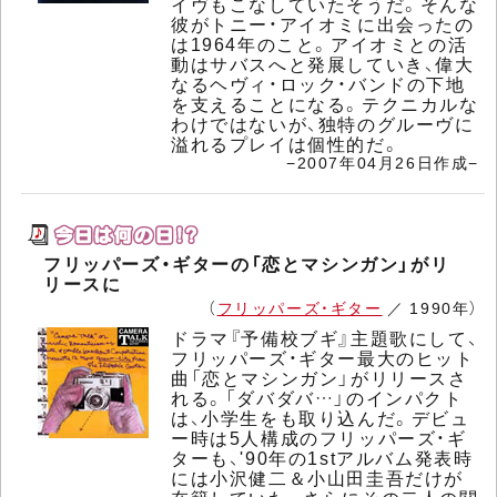
イヴもこなしていたそうだ。そんな
彼がトニー・アイオミに出会ったの
は1964年のこと。アイオミとの活
動はサバスへと発展していき、偉大
なるヘヴィ・ロック・バンドの下地
を支えることになる。テクニカルな
わけではないが、独特のグルーヴに
溢れるプレイは個性的だ。
−2007年04月26日作成−
フリッパーズ・ギターの「恋とマシンガン」がリ
リースに
（
フリッパーズ・ギター
／ 1990年）
ドラマ『予備校ブギ』主題歌にして、
フリッパーズ・ギター最大のヒット
曲「恋とマシンガン」がリリースさ
れる。「ダバダバ…」のインパクト
は、小学生をも取り込んだ。デビュ
ー時は5人構成のフリッパーズ・ギ
ターも、'90年の1stアルバム発表時
には小沢健二＆小山田圭吾だけが