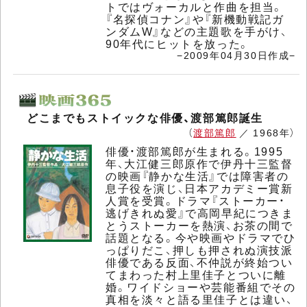
トではヴォーカルと作曲を担当。
『名探偵コナン』や『新機動戦記ガ
ンダムW』などの主題歌を手がけ、
90年代にヒットを放った。
−2009年04月30日作成−
どこまでもストイックな俳優、渡部篤郎誕生
（
渡部篤郎
／ 1968年）
俳優・渡部篤郎が生まれる。1995
年、大江健三郎原作で伊丹十三監督
の映画『静かな生活』では障害者の
息子役を演じ、日本アカデミー賞新
人賞を受賞。ドラマ『ストーカー・
逃げきれぬ愛』で高岡早紀につきま
とうストーカーを熱演、お茶の間で
話題となる。今や映画やドラマでひ
っぱりだこ、押しも押されぬ演技派
俳優である反面、不仲説が終始つい
てまわった村上里佳子とついに離
婚。ワイドショーや芸能番組でその
真相を淡々と語る里佳子とは違い、