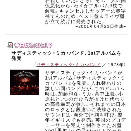
在籍していた。さらにその二人の関
係悪化から、わずかアルバム3枚で
解散。キャンセルしたツアーの赤字
補てんのため、ベスト盤＆ライヴ盤
が立て続けに発売された。
−2001年04月23日作成−
サディスティック・ミカ・バンド、1stアルバムを
発売
（
サディスティック・ミカ・バンド
／ 1973年）
サディスティック・ミカ・バンドが
1stアルバム『サディスティック・ミ
カ・バンド』を発売。入れ替わりの
激しい同バンドだが、このアルバム
時は、加藤和彦、ミカ、高中正義、小
原礼と、つのだひろが抜けた代わり
の高橋幸宏が参加。それまでの日本
のロックとは段違いに洗練された
サウンドは、海外で評判を呼び、翌
年イギリスでも発売。英国のプロデ
ューサーを迎えて制作された名盤
2nd『黒船』への足がかりとなった。