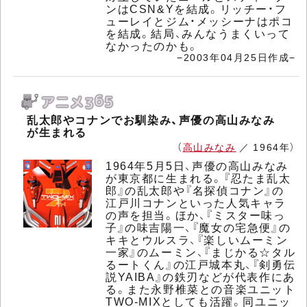
ンはCSN&Yを結成。リッチー・フ
ューレイとジム・メッシーナはポコ
を結成。結局、みんなうまくいって
なかったのかも。
−2003年04月25日作成−
乱太郎やコナンでお馴染み、声優の高山みなみ
が生まれる
（
高山みなみ
／ 1964年）
1964年5月5日、声優の高山みなみ
が東京都に生まれる。『忍たま乱太
郎』の乱太郎や『名探偵コナン』の
江戸川コナンといった人気キャラ
の声を担当。ほか、『ミスター味っ
子』の味吉陽一、『魔女の宅急便』の
キキとウルスラ、『楽しいムーミン
一家』のムーミン、『まじかる☆タル
るートくん』の江戸城本丸、『剣勇伝
説YAIBA』の鉄刃などが代表作にあ
る。また永野椎菜との音楽ユニット
TWO-MIXとしても活躍。同ユニッ