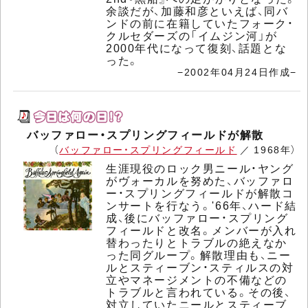
余談だが、加藤和彦といえば、同バ
ンドの前に在籍していたフォーク・
クルセダーズの「イムジン河」が
2000年代になって復刻、話題とな
った。
−2002年04月24日作成−
バッファロー・スプリングフィールドが解散
（
バッファロー・スプリングフィールド
／ 1968年）
生涯現役のロック男ニール・ヤング
がヴォーカルを努めた、バッファロ
ー・スプリングフィールドが解散コ
ンサートを行なう。'66年、ハード結
成、後にバッファロー・スプリング
フィールドと改名。メンバーが入れ
替わったりとトラブルの絶えなか
った同グループ。解散理由も、ニー
ルとスティーブン・スティルスの対
立やマネージメントの不備などの
トラブルと言われている。その後、
対立していたニールとスティーブ