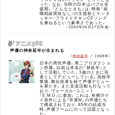
った。なお、当時の日本はバブル全
盛期。「どんなときも」は、映画『就
職戦線異状なし』の主題歌とケンタ
ッキー・フライドチキンCFソング
を兼ねるという豪華さであった。
−2003年05月27日作成−
声優の神奈延年が生まれる
（
神奈延年
／ 1968年）
日本の男性声優。青二プロダクショ
ン所属。以前は本名の「林延年」と
して活動していた。3歳のときに役
者としてデビューしている。高校卒
業後、舞台役者を経て声優デビュー
を果たす。また音楽活動も行なって
おり、ヴォーカル・ユニット
「E.M.U」に参加。これは、有栖川ケ
イ原作による『卒業M』の声優たち
で構成されており、95年の結成当
時、声優ブームにのって話題となっ
た。