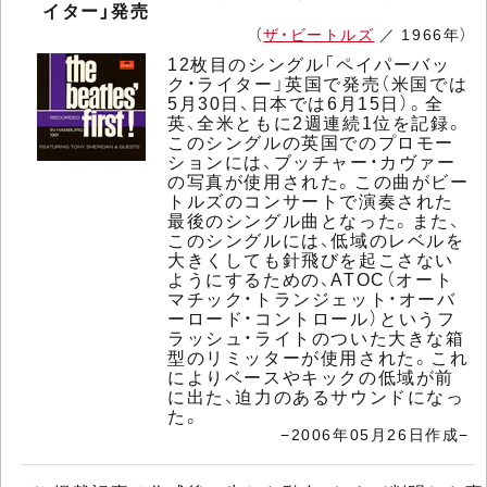
イター」発売
（
ザ・ビートルズ
／ 1966年）
12枚目のシングル「ペイパーバッ
ク・ライター」英国で発売（米国では
5月30日、日本では6月15日）。全
英、全米ともに2週連続1位を記録。
このシングルの英国でのプロモー
ションには、ブッチャー・カヴァー
の写真が使用された。この曲がビー
トルズのコンサートで演奏された
最後のシングル曲となった。また、
このシングルには、低域のレベルを
大きくしても針飛びを起こさない
ようにするための、ATOC（オート
マチック・トランジェット・オーバ
ーロード・コントロール）というフ
ラッシュ・ライトのついた大きな箱
型のリミッターが使用された。これ
によりベースやキックの低域が前
に出た、迫力のあるサウンドになっ
た。
−2006年05月26日作成−