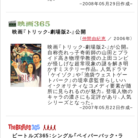
−2008年05月29日作成−
映画『トリック-劇場版2-』公開
（
仲間由紀恵
／ 2006年）
映画『トリック-劇場版2-』が公開。
自称売れっ子奇術師の山田とプラ
イド高き物理学教授の上田コンビ
が怪しげな超常現象の謎を解き明
かすミステリー作品。人気ドラマ
「ケイゾク」や「池袋ウェストゲー
トパーク」の堤幸彦監督らしいハ
イ・クオリティなコメディ要素が随
所に見られるのが魅力。登場人物の
キャラの濃さにも定評があり、人気
シリーズとなった。
−2007年05月22日作成−
ビートルズ365：シングル「ペイパーバック・ラ