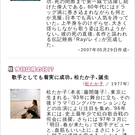
功、死の間際まで第一線で活躍し続
けた偉人である。60年代にはドラ
ッグ渦に巻き込まれながらも何と
か克服、日本でも高い人気を誇って
いた。上半身をのけぞらせ、大きく
揺らしながら歌う姿は忘れようが
ない。彼の死の直後、名作と謳われ
る伝記映画『Ray/レイ』が完成し
た。
−2007年05月29日作成−
歌手としても着実に成功。松たか子、誕生
（
松たか子
／ 1977年）
松たか子（本名：藤間隆子）、東京に
生まれる。'93年に舞台に立ち、その
後ドラマ『ロングバケーション』な
どの出演により注目を集め、'96年
末には、史上最年少で紅白歌合戦の
司会に抜擢。さらには'97年３月に
「明日、春が来たら」で歌手デビュー
と、血筋もいい上に、まさにトント