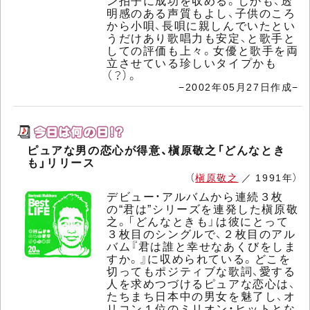
ン拍子に成功を収める。しかも、透
明感のある声質もよし、子供のころ
から小唄、長唄に親しんでいたとい
うだけあり歌唱力も安定、と歌手と
しての評価も上々。女優と歌手を両
立させている珍しいタイプかも
（？）。
−2002年05月27日作成−
ピュアな男の恋心が得意、槇原敬之「どんなとき
も」リリース
（
槇原敬之
／ 1991年）
デビュー・アルバムから連続３枚
の“君は”シリーズを連発した槇原敬
之。「どんなときも」は彼にとって
３枚目のシングルで、２枚目のアル
バム『君は誰と幸せなあくびをしま
すか。』に収められている。どこを
切ってもポジティブな歌詞、愛する
人を求めつづけるピュアな恋心は、
たちまち日本中の男女を魅了し、オ
リコン１位のミリオン・ヒットとな