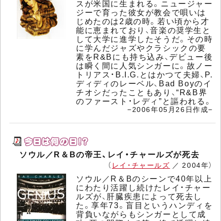
スが米国に生まれる。ニュージャー
ジーで育った彼女が教会で唄いは
じめたのは2歳の時。若い頃から才
能に恵まれており、音楽の奨学生と
して大学に進学したそうだ。その時
に学んだジャズやクラシックの要
素をR&Bにも持ち込み、デビュー後
は瞬く間に人気シンガーに。故ノー
トリアス・B.I.G.とはかつて夫婦、P.
ディディのレーベル、Bad Boyのイ
チオシだったこともあり、“R&B界
のファースト・レディ”と謳われる。
−2006年05月26日作成−
ソウル／R＆Bの帝王、レイ・チャールズが死去
（
レイ・チャールズ
／ 2004年）
ソウル／R＆Bのシーンで40年以上
にわたり活躍し続けたレイ・チャー
ルズが、肝臓疾患によって死去し
た。享年73。盲目というハンディを
背負いながらもシンガーとして成