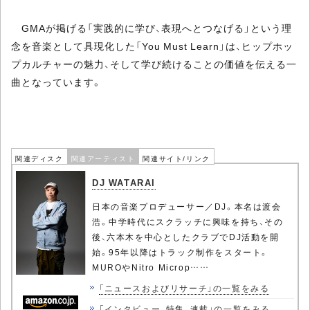
GMAが掲げる「実践的に学び、表現へとつなげる」という理
念を音楽として具現化した「You Must Learn」は、ヒップホッ
プカルチャーの魅力、そして学び続けることの価値を伝える一
曲となっています。
関連ディスク
関連アーティスト
関連サイト/リンク
DJ WATARAI
日本の音楽プロデューサー／DJ。本名は渡会
浩。中学時代にスクラッチに興味を持ち、その
後、六本木を中心としたクラブでDJ活動を開
始。95年以降はトラック制作をスタート。
MUROやNitro Microp……
「ニュースおよびリサーチ」の一覧をみる
「インタビュー、特集、連載」の一覧をみる