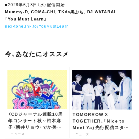
■2026年6月3日（水）配信開始
Mummy-D, COMA-CHI, TKda黒ぶち, DJ WATARAI
「You Must Learn」
nex-tone.lnk.to/YouMustLearn
今、あなたにオススメ
〈CDジャーナル連載10周
TOMORROW X
年コンサート秋～柚木麻
TOGETHER、「Nice to
子・朝井リョウ・でか美ち
Meet Ya」先行配信スター
ゃん 書籍化記念スッペシ
ト - CDJournal ニュース
ニュース
ニュース