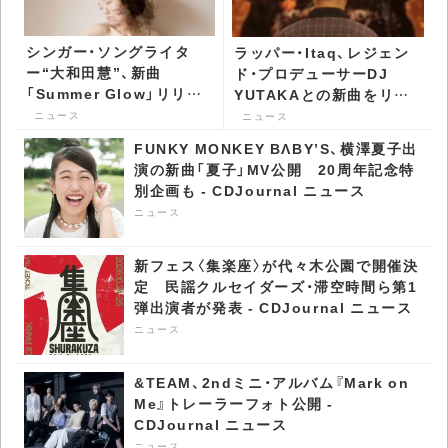
シンガー・ソングライタ
ラッパー・Itaq、レジェン
ー“大和田慧”、新曲
ド・プロデューサーDJ
「Summer Glow」リリー
YUTAKAとの新曲をリリ
ス - CDJournal ニュース
ース - CDJournal ニュー
ニュース
ニュース
ス
FUNKY MONKEY BΛBY’S、横澤夏子出
演の新曲「夏子」MV公開 20周年記念特
別企画も - CDJournal ニュース
ニュース
新フェス〈集楽座〉が代々木公園で開催決
定 民謡クルセイダーズ・滞空時間ら第1
弾出演者が発表 - CDJournal ニュース
ニュース
&TEAM、2ndミニ・アルバム『Mark on
Me』トレーラーフォト公開 -
CDJournal ニュース
ニュース