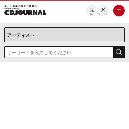
新しい⾳楽の発⾒と体験を
CDJ
オーディオ