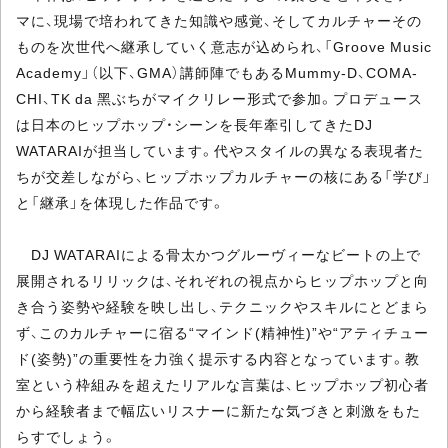
マに、現場で培われてきた知識や感覚、そしてカルチャーその
ものを次世代へ継承していく意志が込められ、「Groove Music
Academy」（以下、GMA）講師陣でもあるMummy-D、COMA-
CHI、TK da 黑ぶちがマイクリレー形式で参加。プロデュース
は日本のヒップホップ・シーンを長年牽引してきたDJ
WATARAIが担当しています。代やスタイルの異なる表現者た
ちが交差しながら、ヒップホップカルチャーの核にある「学び」
と「継承」を体現した作品です。
DJ WATARAIによる骨太かつグルーヴィーなビートの上で
展開されるリリックは、それぞれの視点からヒップホップと向
き合う姿勢や経験を映し出し、テクニックやスキルにとどまら
ず、このカルチャーに宿る“マインド(精神性)”や“アティチュー
ド(姿勢)”の重要性を力強く提示する内容となっています。教
室という枠組みを超えたリアルな言葉は、ヒップホップ初心者
から経験者まで幅広いリスナーに新たな気づきと刺激をもた
らすでしょう。