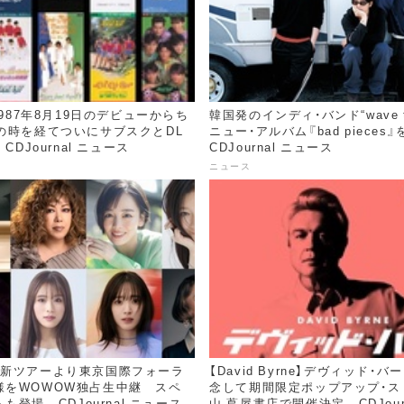
、1987年8月19日のデビューからち
韓国発のインディ・バンド“wave to 
の時を経てついにサブスクとDL
ニュー・アルバム『bad pieces』
 CDJournal ニュース
CDJournal ニュース
ニュース
最新ツアーより東京国際フォーラ
【David Byrne】デヴィッド・
様をWOWOW独占生中継 スペ
念して期間限定ポップアップ・ス
登場 - CDJournal ニュース
山 蔦屋書店で開催決定 - CDJour