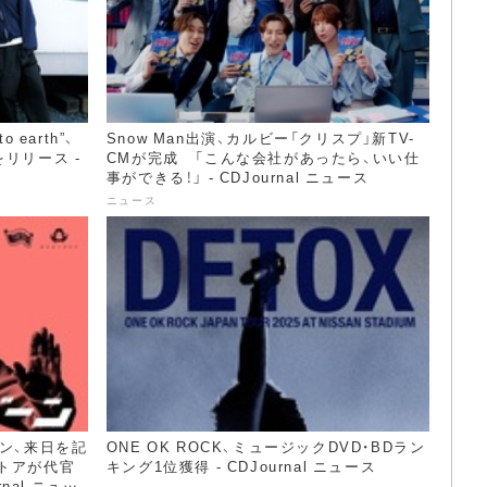
earth”、
Snow Man出演、カルビー「クリスプ」新TV-
をリリース -
CMが完成 「こんな会社があったら、いい仕
事ができる！」 - CDJournal ニュース
ニュース
バーン、来日を記
ONE OK ROCK、ミュージックDVD・BDラン
トアが代官
キング1位獲得 - CDJournal ニュース
nal ニュー