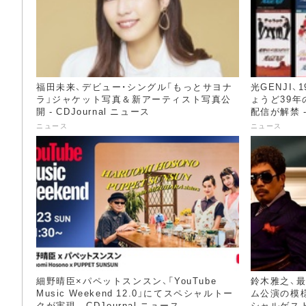
福田未来、デビュー・シングル「もっとサヨナ
光GENJI
ラ」ジャケット写真＆新アーティスト写真公
ょうど39年
開 - CDJournal ニュース
配信が解禁 -
ニュース
ニュース
細野晴臣×パペットスンスン、「YouTube
鈴木雅之、
Music Weekend 12.0」にてスペシャルトー
ム公演の模
クが実現 - CDJournal ニュース
シャルゲストも