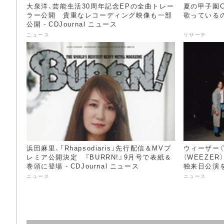
大泉洋、芸能生活30周年記念EPの全曲トレー
夏の甲子園
ラー公開 貴重なレコーディング映像も一部
歌っているのは
公開 - CDJournal ニュース
ニュース
リサーチ
浜田麻里、「Rhapsodiaris」先行配信＆MVプ
ウィーザー（
レミア公開決定 『BURRN!』9月号で表紙＆
（WEEZE
巻頭に登場 - CDJournal ニュース
独来日公演を開
ニュース
ニュース