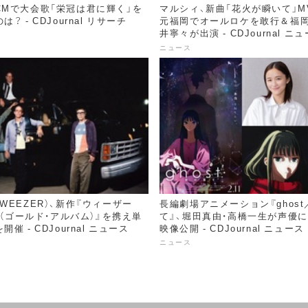
CMで大会歌「栄冠は君に輝く」を
マルシィ、新曲「花火が瞬いて」M
？ - CDJournal リサーチ
元福岡でオールロケを敢行＆福岡
井寧々が出演 - CDJournal ニ
ニュース
WEEZER）、新作『ウィーザー
長編劇場アニメーション『ghos
R）（ゴールド・アルバム）』を携え単
て』、堀田真由・高橋一生が声優
催 - CDJournal ニュース
映像公開 - CDJournal ニュース
ニュース