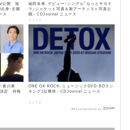
V公開 地
福田未来、デビュー・シングル「もっとサヨナ
出身・古園
ラ」ジャケット写真＆新アーティスト写真公
ュース
開 - CDJournal ニュース
ニュース
t／夜の果
ONE OK ROCK、ミュージックDVD・BDラン
に決定 特報
キング1位獲得 - CDJournal ニュース
ニュース
Recommended by