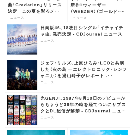
曲「Gradation」リリース
新作『ウィーザー
決定 この夏を彩るメロ
（WEEZER）（ゴールド・ア
ウな一曲 - CDJournal ニ
ルバム）』を携え単独来日
ニュース
ニュース
ュース
公演を開催 - CDJournal
日向坂46、18枚目シングル「イチャイチ
ニュース
ャ虫」発売決定 - CDJournal ニュース
ニュース
ジェフ・ミルズ、上原ひろみ・LEOと共演
した〈火の鳥 ―エレクトロニック・シンフ
ォニカ〉を湯山玲子がレポート -
CDJournal ニュース
ニュース
光GENJI、1987年8月19日のデビューか
らちょうど39年の時を経てついにサブス
クとDL配信が解禁 - CDJournal ニュー
ス
ニュース