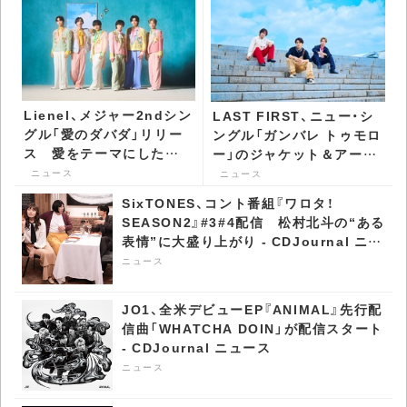
Lienel、メジャー2ndシン
LAST FIRST、ニュー・シ
グル「愛のダバダ」リリー
ングル「ガンバレ トゥモロ
ス 愛をテーマにした情
ー」のジャケット＆アーテ
熱のアイドル歌謡 -
ィスト・ヴィジュアル公開
ニュース
ニュース
CDJournal ニュース
- CDJournal ニュース
SixTONES、コント番組『ワロタ！
SEASON2』#3#4配信 松村北斗の“ある
表情”に大盛り上がり - CDJournal ニュ
ース
ニュース
JO1、全米デビューEP『ANIMAL』先行配
信曲「WHATCHA DOIN」が配信スタート
- CDJournal ニュース
ニュース