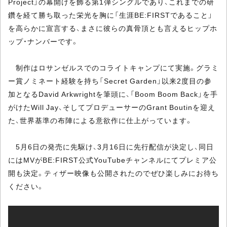
Project」の幕開けを飾る第1弾シングルであり、これまでの研
鑽を経て勝ち取った栄光を胸に「生涯BE:FIRSTであること」
を高らかに宣言する、まさに彼らの真骨頂とも言えるヒップホ
ップ・ナンバーです。
制作はロサンゼルスでのコライトキャンプにて実施。グラミ
ー賞ノミネート経験を持ち「Secret Garden」以来2度目の参
加となるDavid Arkwrightを筆頭に、「Boom Boom Back」を手
がけたWill Jay、そしてプロデューサーのGrant Boutinを迎え
た、世界基準の布陣による意欲作に仕上がっています。
5月6日の発売に先駆け、3月16日に先行配信が決定し、同日
にはMVがBE:FIRST公式YouTubeチャンネルにてプレミア公
開も決定。ティザー映像も公開されたのでぜひ楽しみにお待ち
ください。