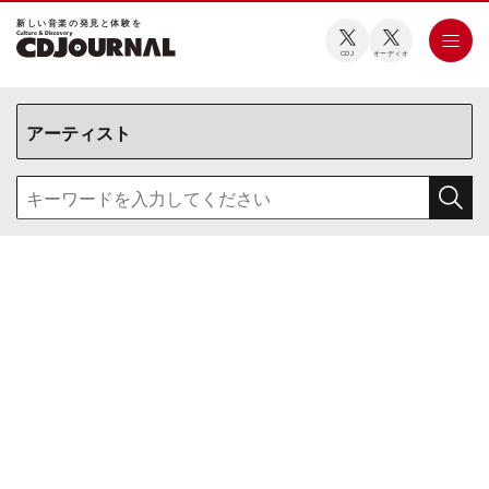
新しい⾳楽の発⾒と体験を
CDJ
オーディオ