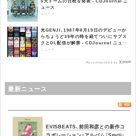
5大ドームの日程を発表 - CDJournal ニ
ュース
ニュース
光GENJI、1987年8月19日のデビューか
らちょうど39年の時を経てついにサブス
クとDL配信が解禁 - CDJournal ニュー
ス
ニュース
Recommended by
最新ニュース
EVISBEATS、前田和彦との新作コ
ラボレーション・アルバム『Smrti』