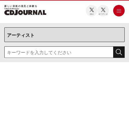
新しい⾳楽の発⾒と体験を
CDJ
オーディオ