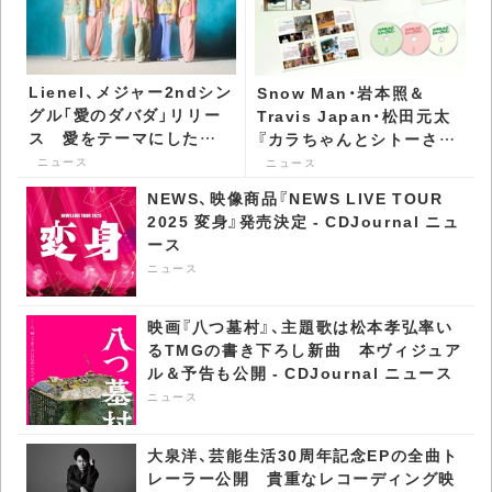
Lienel、メジャー2ndシン
Snow Man・岩本照＆
グル「愛のダバダ」リリー
Travis Japan・松田元太
ス 愛をテーマにした情
『カラちゃんとシトーさん
熱のアイドル歌謡 -
と、』、パッケージ詳細公開
ニュース
ニュース
CDJournal ニュース
- CDJournal ニュース
NEWS、映像商品『NEWS LIVE TOUR
2025 変身』発売決定 - CDJournal ニュ
ース
ニュース
映画『八つ墓村』、主題歌は松本孝弘率い
るTMGの書き下ろし新曲 本ヴィジュア
ル＆予告も公開 - CDJournal ニュース
ニュース
大泉洋、芸能生活30周年記念EPの全曲ト
レーラー公開 貴重なレコーディング映