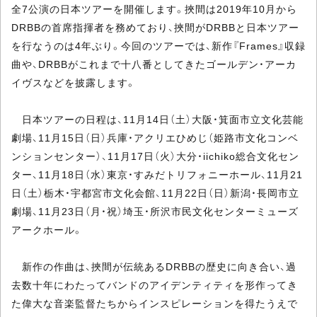
全7公演の日本ツアーを開催します。挾間は2019年10月から
DRBBの首席指揮者を務めており、挾間がDRBBと日本ツアー
を行なうのは4年ぶり。今回のツアーでは、新作『Frames』収録
曲や、DRBBがこれまで十八番としてきたゴールデン・アーカ
イヴスなどを披露します。
日本ツアーの日程は、11月14日（土）大阪・箕面市立文化芸能
劇場、11月15日（日）兵庫・アクリエひめじ（姫路市文化コンベ
ンションセンター）、11月17日（火）大分・iichiko総合文化セン
ター、11月18日（水）東京・すみだトリフォニーホール、11月21
日（土）栃木・宇都宮市文化会館、11月22日（日）新潟・長岡市立
劇場、11月23日（月・祝）埼玉・所沢市民文化センターミューズ
アークホール。
新作の作曲は、挾間が伝統あるDRBBの歴史に向き合い、過
去数十年にわたってバンドのアイデンティティを形作ってき
た偉大な音楽監督たちからインスピレーションを得たうえで