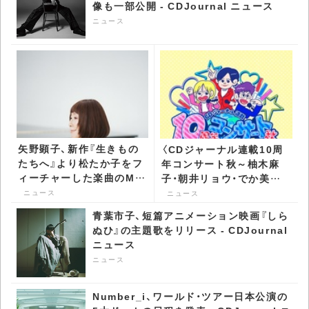
像も一部公開 - CDJournal ニュース
ニュース
矢野顕子、新作『生きもの
〈CDジャーナル連載10周
たちへ』より松たか子をフ
年コンサート秋～柚木麻
ィーチャーした楽曲のMV
子・朝井リョウ・でか美ち
公開 糸井重里らのコメ
ゃん 書籍化記念スッペシ
ニュース
ニュース
ントも到着 - CDJournal
ャル～〉開催 -
青葉市子、短篇アニメーション映画『しら
ニュース
CDJournal ニュース
ぬひ』の主題歌をリリース - CDJournal
ニュース
ニュース
Number_i、ワールド・ツアー日本公演の