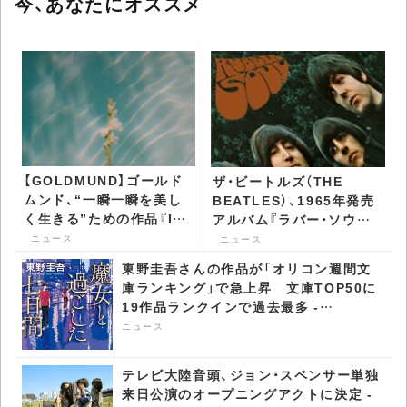
今、あなたにオススメ
【GOLDMUND】ゴールド
ザ・ビートルズ（THE
ムンド、“一瞬一瞬を美し
BEATLES）、1965年発売
く生きる”ための作品『In
アルバム『ラバー・ソウル』
Each Moment』を発表 -
新スペシャル・エディショ
ニュース
ニュース
CDJournal ニュース
ンが日本盤10形態で発売
東野圭吾さんの作品が「オリコン週間文
決定 - CDJournal ニュー
庫ランキング」で急上昇​ 文庫TOP50に
ス
19作品ランクインで過去最多 -
CDJournal ニュース
ニュース
テレビ大陸音頭、ジョン・スペンサー単独
来日公演のオープニングアクトに決定 -