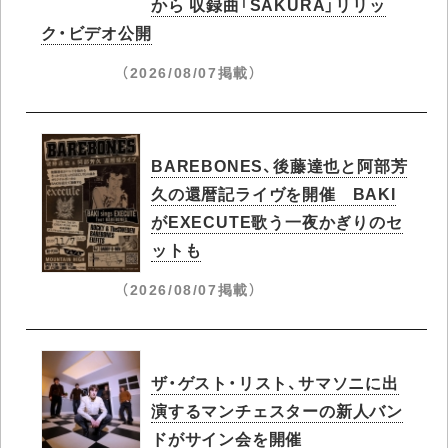
から 収録曲「SAKURA」リリッ
ク・ビデオ公開
（2026/08/07掲載）
BAREBONES、後藤達也と阿部芳
久の還暦記ライヴを開催 BAKI
がEXECUTE歌う一夜かぎりのセ
ットも
（2026/08/07掲載）
ザ・ゲスト・リスト、サマソニに出
演するマンチェスターの新人バン
ドがサイン会を開催