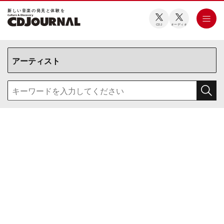
新しい⾳楽の発⾒と体験を
CDJ
オーディオ