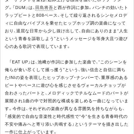
グ。「DUM」は、
田島将吾
と西が作詞に参加。パンチの効いたト
ラップビートと808ベース、そして繰り返されるシンセメロデ
ィに自由なバイブスを乗せたヒップホップ調の楽曲になって
おり、退屈な日常から少し抜け出して、自由にありのまま“人生
という青春を謳歌しよう”というメッセージを等身大且つ遊び
心のある歌詞で表現しています。
「EAT UP」は、池﨑が作詞に参加した楽曲で、“このシーンを
俺らが食い尽くして掻っ攫う”という、強い信念と自信に満ち
たINIの姿を表現したヒップホップ・ナンバーで、重厚感のある
ビートやベースに遊び心を感じさせるヴォーカルチョップが
合わさったパートと、メロディックでチルなムードのパートが
展開され1曲の中で対照的な構成を楽しめる一曲になっていま
す。今作は、それぞれの楽曲が異なる雰囲気を持ちながらも、
「感覚的で自由な音楽性と時代感性で“今”を生きる青春時代の
不安や痛みへと寄り添い共鳴する」というテーマを描き出した
一作に仕上がっています。