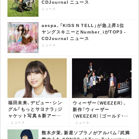
CDJournal ニュース
ニュース
aespa、「KISS N TELL」が急上昇1位
ヤングスキニーとNumber_iがTOP3 -
CDJournal ニュース
ニュース
福田未来、デビュー・シン
ウィーザー（WEEZER）、
グル「もっとサヨナラ」ジ
新作『ウィーザー
ャケット写真＆新アーテ
（WEEZER）（ゴールド・ア
ィスト写真公開 -
ルバム）』を携え単独来日
ニュース
ニュース
CDJournal ニュース
公演を開催 - CDJournal
熊木夕茉、新星ソプラノがアルバム『武満
ニュース
徹のうた SONGS of Toru Takemitsu』