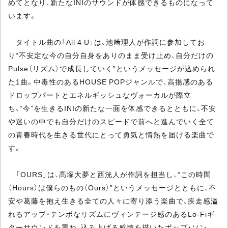
めてとなり、新たなINIのサウンドが体感できるものになって
います。
タイトル曲の「All 4 U」は、池﨑理人が作詞に参加してお
り“不安定な今の自分自身をありのまま受け止め、自分だけの
Pulse（リズム）で成長していく”というメッセージが込められ
た1曲。中毒性のあるHOUSE POPジャンルで、高揚感のある
ドロップパートとエネルギッシュなヴォーカルが際立
ち、“今”を生きるINIの新たな一面を体感できるとともに、不安
や迷いの中でも自分だけのスピードで前へと進んでいく全て
の青春時代を生きる世代にとって勇気と情熱を届ける楽曲で
す。
「OURS」は、髙塚大夢と西洸人が作詞を担当し、“この時間
（Hours）は僕らのもの（Ours）”というメッセージとともに、不
安や葛藤を抱え生きる全ての人々に寄り添う楽曲で、疾走感溢
れるアップ・テンポなリズムにヴィンテージ感のあるLo-Fiギ
ターサウンドを重ね、込み上げる感情を描いたポップ・ソン