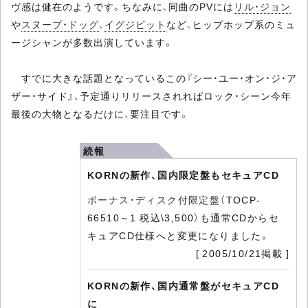
ヴ感は健在のようです。ちなみに、同曲のPVには
リル・ジョン
や
スヌープ・ドッグ
、
イグジビット
など、ヒップホップ系のミュ
ージシャンが多数出演しています。
すでに大きな話題となっているこの『シー・ユー・オン・ジ・ア
ザー・サイド』、予定通りリリースされればロック・シーン今年
最後の大物となるだけに、要注目です。
続報
KORNの新作、国内限定盤もセキュアCD
ボーナス・ディスク付限定盤
（TOCP-
66510～1 税込\3,500）も通常CDからセ
キュアCD仕様へと変更になりました。
[ 2005/10/21掲載 ]
KORNの新作、国内通常盤がセキュアCD
に