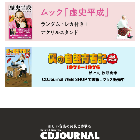
新しい⾳楽の発⾒と体験を