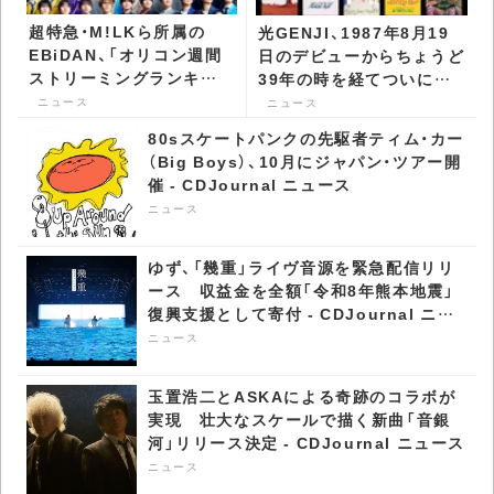
超特急・M!LKら所属の
光GENJI、1987年8月19
EBiDAN、「オリコン週間
日のデビューからちょうど
ストリーミングランキン
39年の時を経てついにサ
グ」で3週連続1位 -
ブスクとDL配信が解禁 -
ニュース
ニュース
CDJournal ニュース
CDJournal ニュース
80sスケートパンクの先駆者ティム・カー
（Big Boys）、10月にジャパン・ツアー開
催 - CDJournal ニュース
ニュース
ゆず、「幾重」ライヴ音源を緊急配信リリ
ース 収益金を全額「令和8年熊本地震」
復興支援として寄付 - CDJournal ニュ
ース
ニュース
玉置浩二とASKAによる奇跡のコラボが
実現 壮大なスケールで描く新曲「音銀
河」リリース決定 - CDJournal ニュース
ニュース