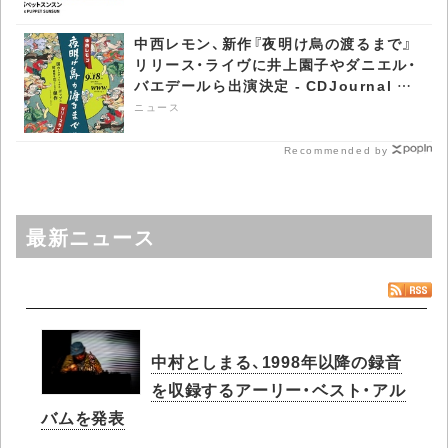
中西レモン、新作『夜明け烏の渡るまで』
リリース・ライヴに井上園子やダニエル・
バエデールら出演決定 - CDJournal ニ
ュース
ニュース
Recommended by
最新ニュース
中村としまる、1998年以降の録音
を収録するアーリー・ベスト・アル
バムを発表