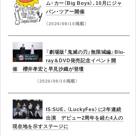
ム・カー（Big Boys）、10月にジャ
パン・ツアー開催
（2026/08/10掲載）
『劇場版「鬼滅の刃」無限城編』Blu-
ray＆DVD発売記念イベント開
催 櫻井孝宏と早見沙織が登壇
（2026/08/10掲載）
IS:SUE、〈LuckyFes〉に2年連続
出演 デビュー2周年を経た4人の
現在地を示すステージに