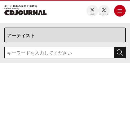
新しい⾳楽の発⾒と体験を
CDJ
オーディオ