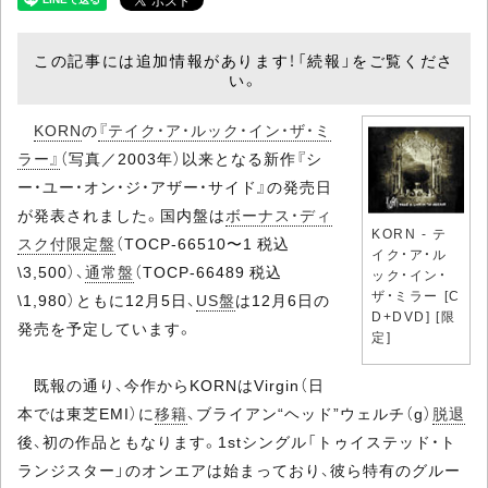
この記事には追加情報があります！「続報」をご覧くださ
い。
KORN
の
『テイク・ア・ルック・イン・ザ・ミ
ラー』
（写真／2003年）以来となる新作『シ
ー・ユー・オン・ジ・アザー・サイド』の発売日
が発表されました。国内盤は
ボーナス・ディ
KORN - テ
スク付限定盤
（TOCP-66510〜1 税込
イク・ア・ル
\3,500）、
通常盤
（TOCP-66489 税込
ック・イン・
ザ・ミラー [C
\1,980）ともに12月5日、
US盤
は12月6日の
D+DVD] [限
発売を予定しています。
定]
既報の通り、今作からKORNはVirgin（日
本では東芝EMI）に
移籍
、ブライアン“ヘッド”ウェルチ（g）
脱退
後、初の作品ともなります。1stシングル「トゥイステッド・ト
ランジスター」のオンエアは始まっており、彼ら特有のグルー