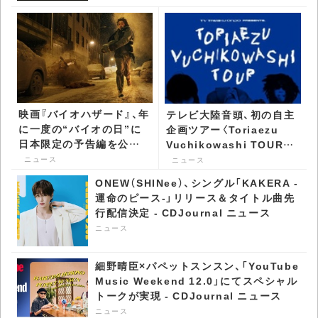
映画『バイオハザード』、年
テレビ大陸音頭、初の自主
に一度の“バイオの日”に
企画ツアー〈Toriaezu
日本限定の予告編を公開 -
Vuchikowashi TOUR〉
CDJournal ニュース
開催決定 - CDJournal ニ
ニュース
ニュース
ュース
ONEW（SHINee）、シングル「KAKERA -
運命のピース-」リリース＆タイトル曲先
行配信決定 - CDJournal ニュース
ニュース
細野晴臣×パペットスンスン、「YouTube
Music Weekend 12.0」にてスペシャル
トークが実現 - CDJournal ニュース
ニュース