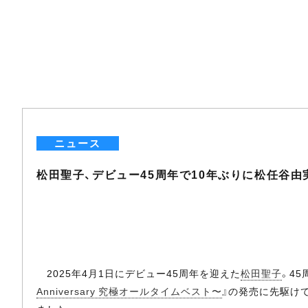
ニュース
松田聖子、デビュー45周年で10年ぶりに松任谷由実
2025年4月1日にデビュー45周年を迎えた
松田聖子
。4
Anniversary 究極オールタイムベスト〜
』の発売に先駆けて