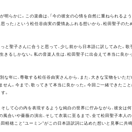
とが明らかに。この楽曲は、「今の彼女の心情を自然に重ねられるよう
と思った」という松任谷由実の愛情あふれる想いから、松田聖子のた
歌。きっと聖子さんに合うと思って、少し前から日本語に訳してみた。歌
生きるしかない。私の音楽人生は、松田聖子に出会えて本当に良かっ
別な年に、尊敬する松任谷由実さんから、また、大きな宝物をいただ
ません。今まで、歌ってきて本当に良かった。今回ご一緒できたこと
ます。
、そして心の内を表現するような純白の世界に佇みながら、彼女は
の風合いや薔薇の演出、そして衣装に至るまで、全て松田聖子本人
田軽穂こと“ユーミン”がこの日本語訳詞に込めた想いと見事に共