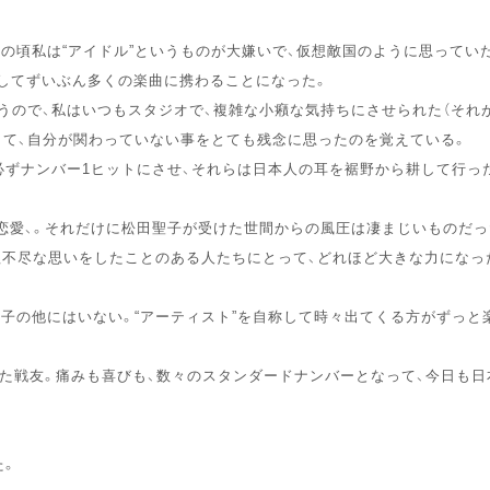
あの頃私は“アイドル”というものが大嫌いで、仮想敵国のように思ってい
としてずいぶん多くの楽曲に携わることになった。
うので、私はいつもスタジオで、複雑な小癪な気持ちにさせられた（それ
も好くて、自分が関わっていない事をとても残念に思ったのを覚えている。
必ずナンバー1ヒットにさせ、それらは日本人の耳を裾野から耕して行っ
恋愛、。それだけに松田聖子が受けた世間からの風圧は凄まじいものだっ
理不尽な思いをしたことのある人たちにとって、どれほど大きな力になっ
聖子の他にはいない。“アーティスト”を自称して時々出てくる方がずっと
た戦友。痛みも喜びも、数々のスタンダードナンバーとなって、今日も日
た。