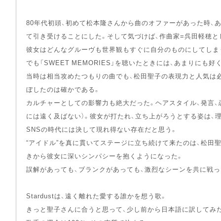
80年代初頭、初めて松本隆さんから曲のオファーがあった時、
て引き受けることにした。そして気づけば、作曲家=呉田軽穂
彼女はどんなグルーヴも世界観もすぐに自分のものにしてしま
でも「SWEET MEMORIES」を聴いたときには、あまりに
当時は相当攻めたつもりの曲でも、松田聖子の表現力と人気は
ぼしたのは確かである。
カルチャーとしての影響力も絶大だった。ヘアスタイル、発言、
には遠く及ばない）。彼女が打たれ、立ち上がろうとする姿は、
SNSの時代には決して現れ得ない存在だと思う。
“アイドル”を真に貫いてステージに立ち続けて来たのは、松田
きから彼女に深いシンパシーを抱くようになった。
誤解があっても、ブランクがあっても、激烈なシーンを共に戦っ
Stardustは、遠く離れた愛する誰かを想う歌。
きっと聖子さんに合うと思って、少し前から日本語に訳してみ