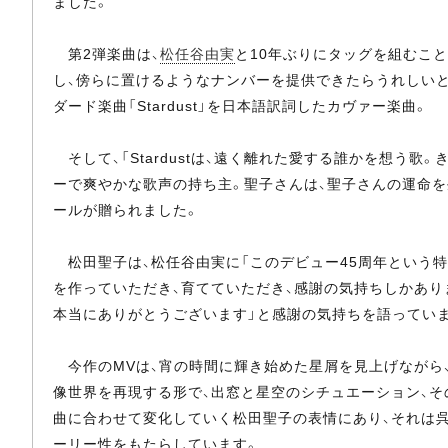
ました。
第2弾楽曲は、
松任谷由実
と10年ぶりにタッグを組むこ
し、傍らに置けるようなナンバーを提供できたらうれしい
ダード楽曲「Stardust」を日本語訳詞したカヴァー楽曲。
そして、「Stardustは、遠く離れた愛する誰かを想う
ーで爽やかな歌声の持ち主。聖子さんは、聖子さんの運命を
ールが贈られました。
松田聖子は、松任谷由実に「このデビュー45周年という特
を作っていただき、育てていただき、感謝の気持ちしかあり
本当にありがとうございます」と感謝の気持ちを語ってい
今作のMVは、宵の時間に輝き始めた星屑を見上げながら
像世界を再現する形で、出窓と星空のシチュエーション、そ
曲に合わせて変化していく松田聖子の表情にあり、それは呉
ーリー性をもたらしています。