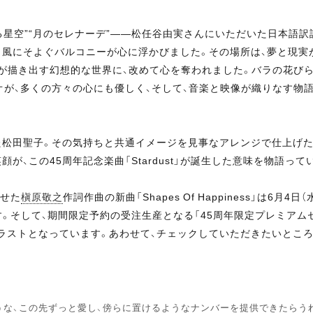
る星空”“月のセレナーデ”――松任谷由実さんにいただいた日本語
く風にそよぐバルコニーが心に浮かびました。その場所は、夢と現実
が描き出す幻想的な世界に、改めて心を奪われました。バラの花び
が、多くの方々の心にも優しく、そして、音楽と映像が織りなす物
松田聖子。その気持ちと共通イメージを見事なアレンジで仕上げ
、この45周年記念楽曲「Stardust」が誕生した意味を物語って
させた
槇原敬之
作詞作曲の新曲「Shapes Of Happiness」は6月
されます。そして、期間限定予約の受注生産となる「45周年限定プレミ
ラストとなっています。あわせて、チェックしていただきたいところ
うな、この先ずっと愛し、傍らに置けるようなナンバーを提供できたらう