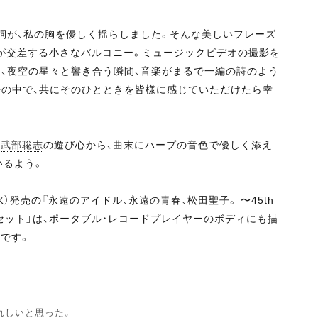
訳詞が、私の胸を優しく揺らしました。そんな美しいフレーズ
が交差する小さなバルコニー。ミュージックビデオの撮影を
ら、夜空の星々と響き合う瞬間、音楽がまるで一編の詩のよう
語の中で、共にそのひとときを皆様に感じていただけたら幸
た
武部聡志
の遊び心から、曲末にハープの音色で優しく添え
いるよう。
4日（水）発売の『永遠のアイドル、永遠の青春、松田聖子。 〜45th
アムセット」は、ポータブル・レコードプレイヤーのボディにも描
です。
れしいと思った。