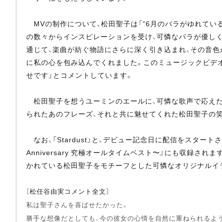
MVの制作について、松田聖子は「“6月のバラがゆれてい
の数々からインスピレーションを受け、可憐なバラが優し
通じて、楽曲が紡ぐ物語にさらに深く引き込まれ、その音色
に私の心を包み込んでくれました。このミュージックビデオ
せです」とコメントしています。
松田聖子を想うユーミンのエールに、可憐な歌声で応えた
られたあのフレーズ、それと共に魅せてくれた松田聖子の笑顔が
なお、「Stardust」と、デビュー記念日に配信をスタート
Anniversary 究極オールタイムベスト〜』にも収録
かれている松田聖子をモチーフとした可憐なオリジナルイ
［松任谷由実コメント全文］
私は聖子さんを喜ばせたかった。
勝手な想像だとしても、今の彼女の心情を自然に重ねられるよ