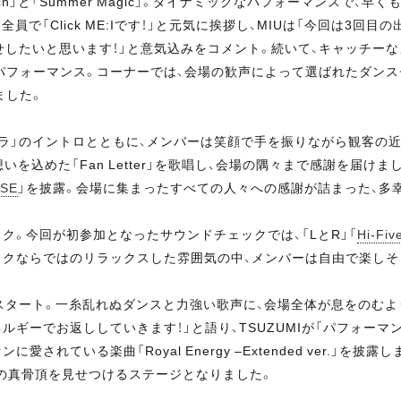
atch」と「Summer Magic」。ダイナミックなパフォーマンスで、早く
で「Click ME:Iです！」と元気に挨拶し、MIUは「今回は3回目
見せしたいと思います！」と意気込みをコメント。続いて、キャッチー
気いっぱいにパフォーマンス。コーナーでは、会場の歓声によって選ばれたダ
ました。
ラ」のイントロとともに、メンバーは笑顔で手を振りながら観客の近
いを込めた「Fan Letter」を歌唱し、会場の隅々まで感謝を届け
SE
」を披露。会場に集まったすべての人々への感謝が詰まった、多
。今回が初参加となったサウンドチェックでは、「LとR」「
Hi-Fiv
ックならではのリラックスした雰囲気の中、メンバーは自由で楽しそ
ME:I」からスタート。一糸乱れぬダンスと力強い歌声に、会場全体が息を
ギーでお返ししていきます！」と語り、TSUZUMIが「パフォー
れている楽曲「Royal Energy –Extended ver.」
Iの真骨頂を見せつけるステージとなりました。