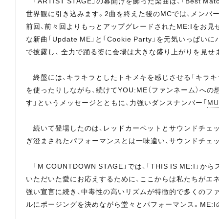
「ARTIST STAGE」の幕開けを飾った楽曲は、「Best M
世界観に引き込みます。2曲を終えた後のMCでは、メンバー全員
前回、前々回よりもっとアップグレードされたME:Iをお
な新曲「Update ME」と「Cookie Party」を元
で披露し、 全力で踊る姿に会場は大きな盛り上がりを見せ
終盤には、キラキラとしたトキメキを感じさせる「キラキ
を使ったりしながら、続けてYOU:ME（ファンネーム）への想
す」というメッセージとともに、力強いダンスナンバー「
MU
続いて登場したのは、レッドカーペットとサウンドチェック
ぎ澄まされたパフォーマンスとは一味違い、サウンドチェ
「M COUNTDOWN STAGE」では、「THIS IS 
いただいた愛にお応えするために、ここからは私たちがエネル
強い宣言に続き、中毒性の高いリズムが特徴的で多くのファンに愛さ
ルにポージングを決めながら堂々とパフォーマンス。ME: