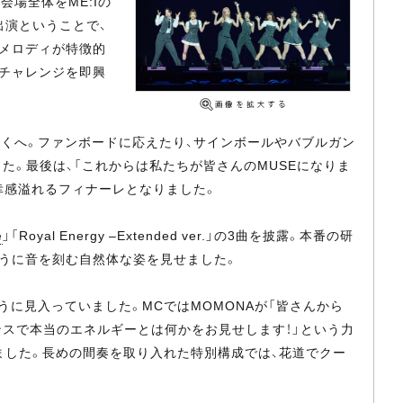
も会場全体をME:Iの
の出演ということで、
なメロディが特徴的
ンスチャレンジを即興
くへ。ファンボードに応えたり、サインボールやバブルガン
ました。最後は、「これからは私たちが皆さんのMUSEになりま
幸感溢れるフィナーレとなりました。
e
」「Royal Energy –Extended ver.」の3曲を披露。本番の研
うに音を刻む自然体な姿を見せました。
のむように見入っていました。MCではMOMONAが「皆さんから
マンスで本当のエネルギーとは何かをお見せします！」という力
を披露しました。長めの間奏を取り入れた特別構成では、花道でクー