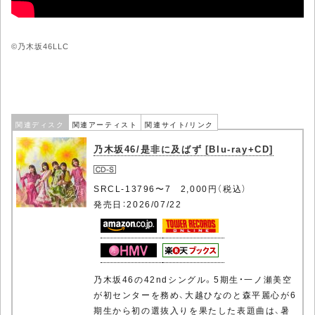
©乃木坂46LLC
関連ディスク
関連アーティスト
関連サイト/リンク
乃木坂46/是非に及ばず [Blu-ray+CD]
SRCL-13796〜7 2,000円（税込）
発売日：2026/07/22
乃木坂46の42ndシングル。5期生・一ノ瀬美空
が初センターを務め、大越ひなのと森平麗心が6
期生から初の選抜入りを果たした表題曲は、暑