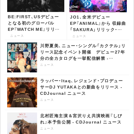
BE:FIRST、USデビュー
JO1、全米デビュー
となる初のグローバル
EP『ANIMAL』から 収録曲
EP『WATCH ME』リリー
「SAKURA」リリック・ビ
ス決定 先行曲配信＆MV
デオ公開 - CDJournal ニ
ニュース
ニュース
公開 - CDJournal ニュー
ュース
川野夏美、ニュー・シングル「カクテル」リ
ス
リース記念イベント開催 デビュー27年
分の全カタログを一挙配信解禁 -
CDJournal ニュース
ニュース
ラッパー・Itaq、レジェンド・プロデュー
サーDJ YUTAKAとの新曲をリリース -
CDJournal ニュース
ニュース
北村匠海主演＆宮沢りえ共演映画『しび
れ』本予告公開 - CDJournal ニュース
ニュース