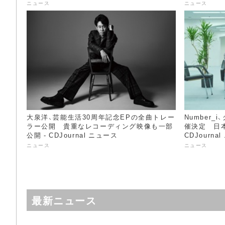
ニュース
ニュース
大泉洋、芸能生活30周年記念EPの全曲トレー
Number
ラー公開 貴重なレコーディング映像も一部
催決定 日本
公開 - CDJournal ニュース
CDJourna
ニュース
ニュース
最新ニュース