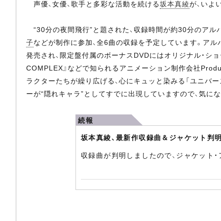
声優、女優、歌手と多彩な活動を続ける
坂本真綾
が、いよい
“30分の夜間飛行”と題された、収録時間が約30分のアル
子
などが制作に参加、全6曲の収録を予定しています。アル
発売され、限定盤付属のボーナスDVDにはオリジナル・ショート
COMPLEX』などで知られるアニメーション制作会社Prod
ラクターたちが繰り広げる、心にキュッと染みる「ユニバー
ーが“隠れキャラ”としてすでに出現していますので、気に
続報
坂本真綾、最新作収録曲＆ジャケット判
収録曲が判明しましたので、ジャケット・