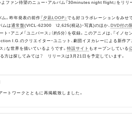
よファン待望のニュー・アルバム『30minutes night flight』をリ
バム。昨年発表の前作
『夕凪LOOP』
でも好コラボレーションをみせ
バムは
通常盤
(VICL-62300 \2,625(税込)・写真)のほか、
DVD付の
・アニメ「ユニバース」（約5分）を収録。このアニメは、『イノセンス』
uction I.G.のクリエイター・ユニット、劇団イヌカレーによる新
ス」な世界を描いているようです。
特設サイト
もオープンしている
なる方は探してみては？ リリースは3月21日を予定しています。
明
アートワークとともに再掲載致しました。