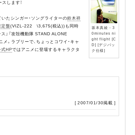
リースします！
ていたシンガー・ソングライターの
鈴木祥
限定盤
(VIZL-222 \3,675(税込))も同時
坂本真綾 - 3
『攻殻機動隊 STAND ALONE
0minutes ni
ght flight [C
作アニメ。ラブリーで、ちょっとコワイ・キャ
D] [デジパッ
公式HP
ではアニメに登場するキャラクタ
ク仕様]
[ 2007/01/30掲載 ]