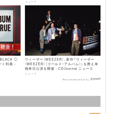
ニュース
 BLACK ◯
ウィーザー（WEEZER）、新作『ウィーザー
ト到着 -
（WEEZER）（ゴールド・アルバム）』を携え単
独来日公演を開催 - CDJournal ニュース
ニュース
Recommended by