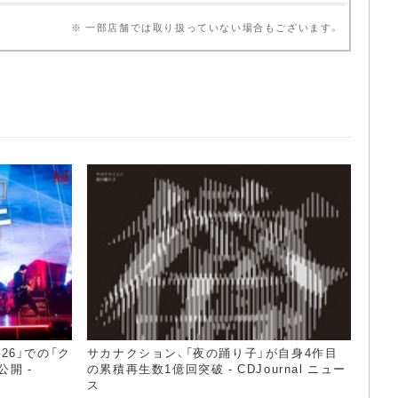
※ 一部店舗では取り扱っていない場合もございます。
2026」での「ク
サカナクション、「夜の踊り子」が自身4作目
開 -
の累積再生数1億回突破 - CDJournal ニュー
ス