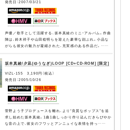
発売日：2007/03/21
声優／歌手として活躍する、坂本真綾のミニ・アルバム。作曲
陣は、鈴木祥子や山田稔明らを迎えた豪華な顔ぶれ。小品な
がらも彼女の魅力が凝縮された、充実感のある作品だ。……
坂本真綾/夕凪(ゆうなぎ)LOOP [CD+CD-ROM] [限定]
VIZL-155 3,190円（税込）
発売日：2005/10/26
菅野よう子プロデュースを離れ、より“良質なポップス”を追
求し始めた坂本真綾。1曲1曲しっかり作り込んだきらびやか
な音の上で、彼女のフワッとアンニュイな表情を持っ……