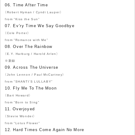
06. Time After Time
（Robert Hyman / Cyndi Lauper）
from “Kiss the Sun”
07. Ev'ry Time We Say Goodbye
（Cole Porter）
from “Romance with Me”
08. Over The Rainbow
（E.Y. Harburg / Harold Arlen）
※新録
09. Across The Universe
（John Lennon / Paul McCartney）
from “SHANTI’S LULLABY”
10. Fly Me To The Moon
（Bart Howard）
from “Born to Sing”
11. Overjoyed
（Stevie Wonder）
from “Lotus Flower”
12. Hard Times Come Again No More