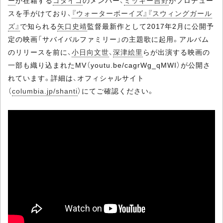
ー
が在籍する
ゴダイゴ
のメンバー、
ミッキー吉野
がプロデュー
スを手がけており、
『ウォーターボーイズ』
『スウィングガール
ズ』
で知られる
矢口史靖
監督最新作として2017年2月に公開予
定の映画「サバイバルファミリー」の主題歌に起用。アルバム
のリリースを前に、
小日向文世
、
深津絵里
らが出演する映画の
一部も織り込まれたMV（youtu.be/cagrWg_qMWI）が公開さ
れています。詳細は、オフィシャルサイト
（
columbia.jp/shanti
）にてご確認ください。