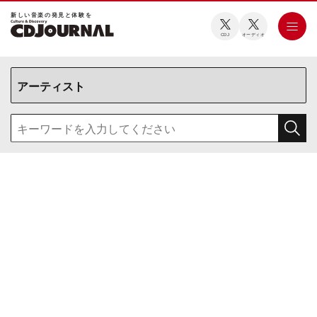
新しい⾳楽の発⾒と体験を
CDJ
オーディオ