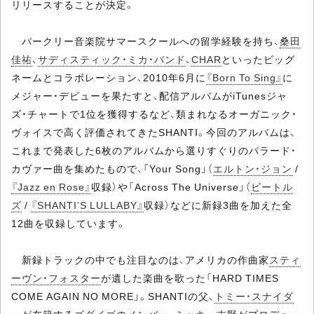
リリースすることが決定。
バークリー音楽院サマースクールへの留学経験を持ち、
桑田
佳祐
、
サディスティック・ミカ・バンド
、
CHAR
といったビッグ
ネームとコラボレーション、2010年6月に
『Born To Sing』
に
メジャー・デビューを果たすと、配信アルバムがiTunesジャ
ズ・チャートで1位を獲得するなど、類まれなるオーガニック・
ヴォイスで高く評価されてきたSHANTI。今回のアルバムは、
これまで発表した6枚のアルバムから選りすぐりのバラード・
カヴァー曲を集めたもので、「Your Song」（
エルトン・ジョン
/
『Jazz en Rose』
収録）や「Across The Universe」（
ビートル
ズ
/
『SHANTI’S LULLABY』
収録）などに新録3曲を加えた全
12曲を収録しています。
新録トラックの中でも注目なのは、アメリカの作曲家
スティ
ーヴン・フォスター
が遺した楽曲を歌った「HARD TIMES
COME AGAIN NO MORE」。SHANTIの父、
トミー・スナイダ