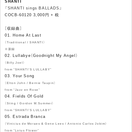
SHANTI
『SHANTI sings BALLADS』
COCB-60120 3,000円 + 税
［収録曲］
01. Home At Last
（Traditional / SHANTI）
※新録
02. Lullabye（Goodnight My Angel）
（Billy Joel）
from “SHANTI’S LULLABY”
03. Your Song
（Elton John / Bernie Taupin）
from “Jazz en Rose”
04. Fields Of Gold
（Sting / Gordon M.Summer）
from “SHANTI’S LULLABY”
05. Estrada Branca
（Vinicius de Moraes & Gene Lees / Antonio Carlos Jobim）
from “Lotus Flower”