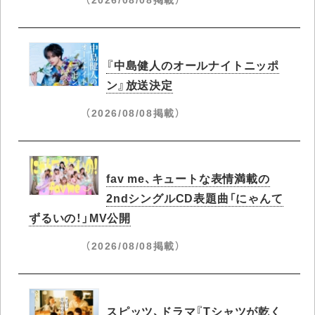
『中島健人のオールナイトニッポ
ン』放送決定
（2026/08/08掲載）
fav me、キュートな表情満載の
2ndシングルCD表題曲「にゃんて
ずるいの！」MV公開
（2026/08/08掲載）
スピッツ、ドラマ『Tシャツが乾く