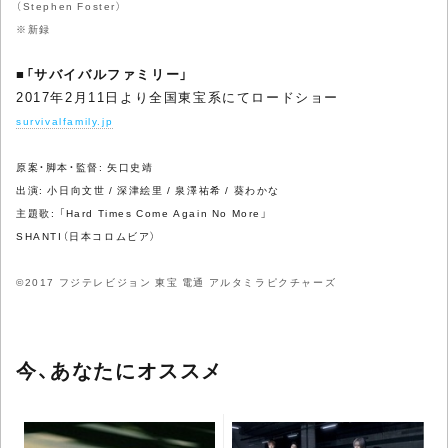
（Stephen Foster）
※新録
■
「サバイバルファミリー」
2017年2月11日より全国東宝系にてロードショー
survivalfamily.jp
原案・脚本・監督: 矢口史靖
出演: 小日向文世 / 深津絵里 / 泉澤祐希 / 葵わかな
主題歌: 「Hard Times Come Again No More」
SHANTI（日本コロムビア）
©2017 フジテレビジョン 東宝 電通 アルタミラピクチャーズ
今、あなたにオススメ