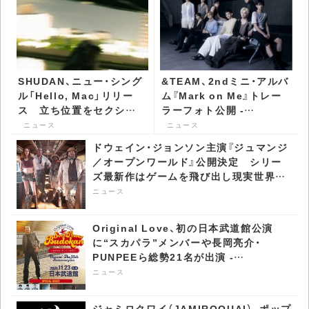
SHUDAN、ニュー・シング
&TEAM、2ndミニ・アルバ
ル「Hello, Mac」リリー
ム『Mark on Me』トレー
ス 立ち位置をセクシー
ラーフォト公開 -
ドリル上で提示 -
CDJournal ニュース
ニュース
ニュース
CDJournal ニュース
ドウェイン・ジョンソン主演『ジュマンジ
／オープンワールド』公開決定 シリー
ズ最新作はゲームを飛び出し現実世界へ
- CDJournal ニュース
ニュース
Original Love、初の日本武道館公演
に“スカパラ”メンバーや長岡亮介・
PUNPEEら総勢21名が出演 -
CDJournal ニュース
ニュース
ジャミロクワイ（JAMIROQUAI）、ポップ