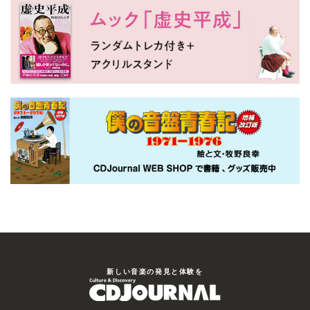
新しい⾳楽の発⾒と体験を