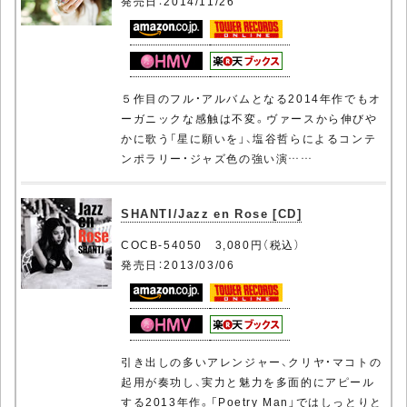
発売日：2014/11/26
５作目のフル・アルバムとなる2014年作でもオ
ーガニックな感触は不変。ヴァースから伸びや
かに歌う「星に願いを」、塩谷哲らによるコンテ
ンポラリー・ジャズ色の強い演……
SHANTI/Jazz en Rose [CD]
COCB-54050 3,080円（税込）
発売日：2013/03/06
引き出しの多いアレンジャー、クリヤ・マコトの
起用が奏功し、実力と魅力を多面的にアピール
する2013年作。「Poetry Man」ではしっとりと