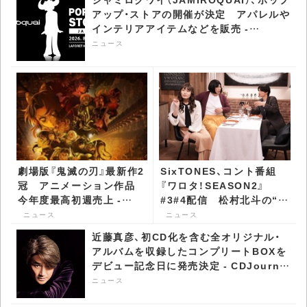
アップ・ストアの開催が決定 アパレルや
インテリアアイテムなどを販売 -
CDJournal ニュース
ニュース
劇場版『鬼滅の刃』最新作2
SixTONES、コント番組
冠 アニメーション作品
『ワロタ！SEASON2』
今年度最高初週売上 -
#3#4配信 松村北斗の“あ
CDJournal ニュース
る表情”に大盛り上がり -
ニュース
ニュース
CDJournal ニュース
近藤真彦、初CD化を含む全オリジナル・
アルバムを収録したコンプリートBOXを
デビュー記念日に発売決定 - CDJournal
ニュース
ニュース