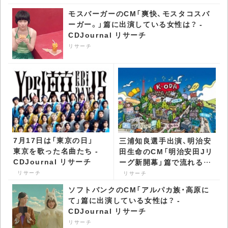
モスバーガーのCM「爽快、モスタコスバ
ーガー。」篇に出演している女性は？ -
CDJournal リサーチ
リサーチ
7月17日は「東京の日」
三浦知良選手出演、明治安
東京を歌った名曲たち -
田生命のCM「明治安田Jリ
CDJournal リサーチ
ーグ新開幕」篇で流れる曲
は？ - CDJournal リサー
リサーチ
リサーチ
チ
ソフトバンクのCM「アルパカ族・高原に
て」篇に出演している女性は？ -
CDJournal リサーチ
リサーチ