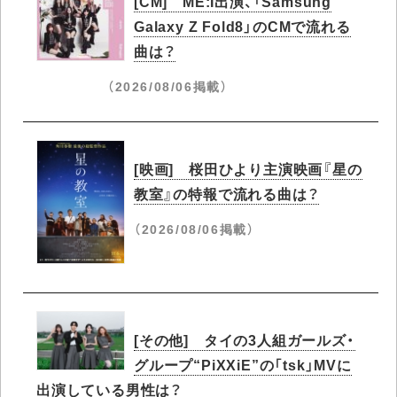
[CM] ME:I出演、「Samsung
Galaxy Z Fold8」のCMで流れる
曲は？
（2026/08/06掲載）
[映画] 桜田ひより主演映画『星の
教室』の特報で流れる曲は？
（2026/08/06掲載）
[その他] タイの3人組ガールズ・
グループ“PiXXiE”の「tsk」MVに
出演している男性は？