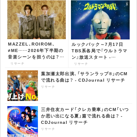
MAZZEL、ROIROM、
ルックバック～7月17日
≠ME……2026年下半期の
TBS系各局で『ウルトラマ
音楽シーンを担うのは？
ン』放送スタート -
ブレイク期待のアーティ
CDJournal リサーチ
リサーチ
リサーチ
スト特集 - CDJournal リ
葉加瀬太郎出演、「サランラップ®」のCM
サーチ
で流れる曲は？ - CDJournal リサーチ
リサーチ
三井住友カード「クレカ乗車」のCM「いつ
か思い出になる夏」篇で流れる曲は？ -
CDJournal リサーチ
リサーチ