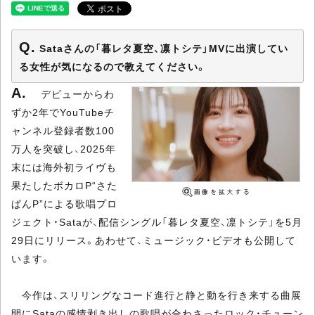
Sataさんの「暮レタ夏空、凛トシテ」MVに出演してい
る女性が気になるので教えてください。
デビューからわ
ずか2年でYouTubeチ
ャンネル登録者数100
万人を突破し、2025年
末には海外初ライヴも
果たしたボカロP“さた
ぱんP”による歌唱プロ
ジェクト・Sataが、配信シングル「暮レタ夏空、凛トシテ」を5月
29日にリリース。あわせて、ミュージック・ビデオも公開して
います。
今作は、スリリングなコード進行と静と動を行き来する曲展
開にSataの感情剥き出しの歌唱が合わさったロック・チューン