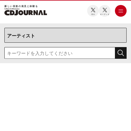
新しい⾳楽の発⾒と体験を
CDJ
オーディオ