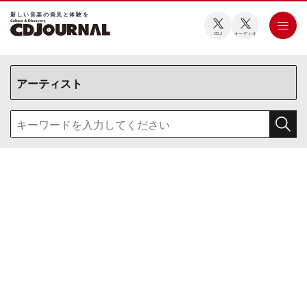
新しい⾳楽の発⾒と体験を
CDJ
オーディオ