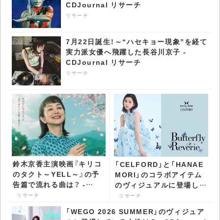
CDJournal リサーチ
リサーチ
7月22日誕生！～“ハセキョー現象”を経て
実力派女優へ飛躍した長谷川京子 -
CDJournal リサーチ
リサーチ
鈴木京香主演映画『キリコ
「CELFORD」と「HANAE
のタクト～YELL～』の予
MORI」のコラボアイテム
告篇で流れる曲は？ -
のヴィジュアルに登場して
CDJournal リサーチ
いる女性は？ -
リサーチ
リサーチ
CDJournal リサーチ
「WEGO 2026 SUMMER」のヴィジュア