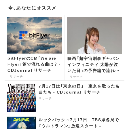
今、あなたにオススメ
bitFlyerのCM「We are
映画『超宇宙刑事ギャバン
Flyer」篇で流れる曲は？ -
インフィニティ 太陽が泣
CDJournal リサーチ
いた日』の予告編で流れる
曲は？ - CDJournal リサ
リサーチ
リサーチ
ーチ
7月17日は「東京の日」 東京を歌った名
曲たち - CDJournal リサーチ
リサーチ
ルックバック～7月17日 TBS系各局で
『ウルトラマン』放送スタート -