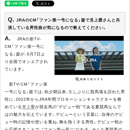
JRAのCM「ファン第一号になる」篇で見上愛さんと共
演している男性曲が気になるので教えてください。
JRAの新TV-
CM「ファン第一号に
なる」篇が、6月7日よ
り全国でオンエアされ
ています。
新TV-CM「ファン第
一号になる」篇では、幼少期以来、久しぶりに競馬場を訪れた男
性に、2022年からJRA年間プロモーションキャラクターを務
めている
見上愛
が競走馬の“デビュー戦”である夏競馬ならで
はの魅力を伝えています。デビューという言葉に、自身のデビ
ュー時の記憶や想いを重ね、胸を熱くする男性。デビュー戦か
ら応援することで、“ファン第一号”になれる。そんな夏競馬の