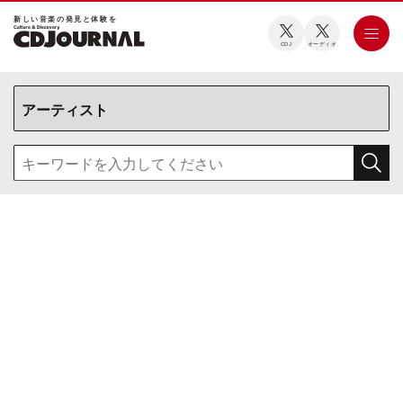
新しい⾳楽の発⾒と体験を
CDJ
オーディオ