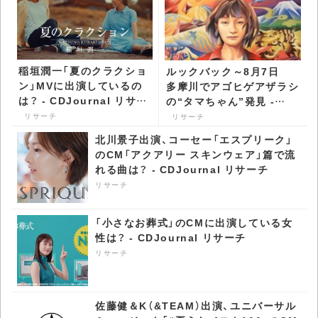
稲垣潤一「夏のクラクショ
ルックバック～8月7日
ン」MVに出演しているの
多摩川でアゴヒゲアザラシ
は？ - CDJournal リサー
の“タマちゃん”発見 -
チ
CDJournal リサーチ
リサーチ
リサーチ
北川景子出演、コーセー「エスプリーク」
のCM「アクアリー スキンウェア」篇で流
れる曲は？ - CDJournal リサーチ
リサーチ
「小さなお葬式」のCMに出演している女
性は？ - CDJournal リサーチ
リサーチ
佐藤健＆K（&TEAM）出演、ユニバーサル