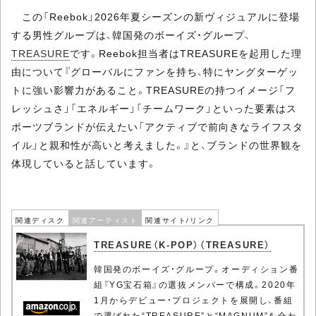
この「Reebok」2026年夏シーズンの新ヴィジュアルに登場
する男性グループは、韓国発のボーイズ・グループ、
TREASURE
です。Reebok担当者はTREASUREを起用した理
由について『グローバルにファンを持ち、特にヤングターゲッ
トに強い影響力があること。TREASUREの持つイメージ「フ
レッシュさ」「エネルギー」「チームワーク」といった要素はス
ポーツブランドが伝えたい「アクティブで前向きなライフスタ
イル」と親和性が高いと考えました。』と、ブランドの世界観を
体現していると話しています。
関連ディスク
関連アーティスト
関連サイト/リンク
TREASURE（K-POP）（TREASURE）
韓国発のボーイズ・グループ。オーディション番
組『YG宝石箱』の選抜メンバーで構成。2020年
1月からデビュー・プロジェクトを展開し、番組
で選ばれた“TREASURE”と“MAGNUM”を合わ