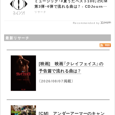
ミュージック「#夏うたベスト100」のCM
第3弾・4弾で流れる曲は？ - CDJournal
リサーチ
リサーチ
Recommended by
最新リサーチ
[映画] 映画『クレイフェイス』の
予告篇で流れる曲は？
（2026/08/07掲載）
[CM] アンダーアーマーのキャン