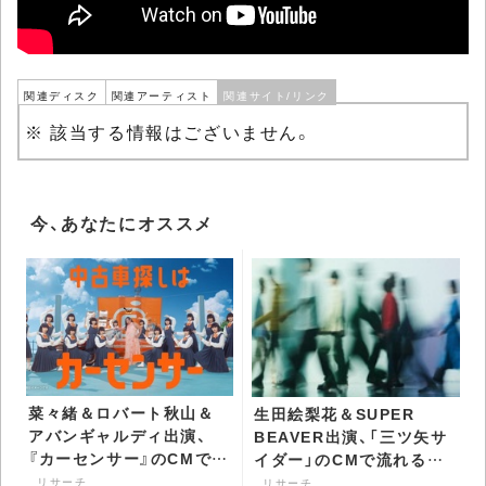
関連ディスク
関連アーティスト
関連サイト/リンク
※ 該当する情報はございません。
今、あなたにオススメ
菜々緒＆ロバート秋山＆
生田絵梨花＆SUPER
アバンギャルディ出演、
BEAVER出演、「三ツ矢サ
『カーセンサー』のCMで流
イダー」のCMで流れる曲
れる曲は？ - CDJournal
は？ - CDJournal リサー
リサーチ
リサーチ