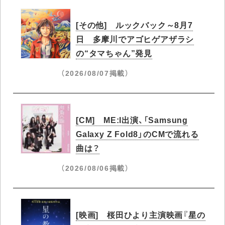
[その他] ルックバック～8月7
日 多摩川でアゴヒゲアザラシ
の“タマちゃん”発見
（2026/08/07掲載）
[CM] ME:I出演、「Samsung
Galaxy Z Fold8」のCMで流れる
曲は？
（2026/08/06掲載）
[映画] 桜田ひより主演映画『星の