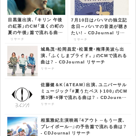
目黒蓮出演、「キリン 午後
7月10日はバハマの独立記
の紅茶」のCM「遠くの町の
念日～バハマの音楽が聴き
夏の午後」篇で流れる曲
たい！ - CDJournal リサ
は？ - CDJournal リサー
ーチ
リサーチ
リサーチ
チ
城島茂・松岡昌宏・松重豊・梅澤美波ら出
演、「ふくしまプライド。」のCMで流れる
曲は？ - CDJournal リサーチ
リサーチ
佐藤健＆K（&TEAM）出演、ユニバーサル
ミュージック「#夏うたベスト100」のCM
第3弾・4弾で流れる曲は？ - CDJournal
リサーチ
リサーチ
相葉雅紀主演映画『4アウト ─もう一度、
プレイボール─』の予告篇で流れる曲は？
- CDJournal リサーチ