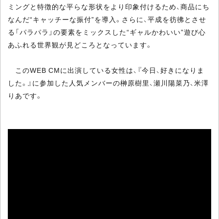
ミングと特徴的な平らな形状をより印象付けるため、商品にち
なんだ“キャッチーな振付”を導入。さらに、平成を彷彿とさせ
る「パラパラ」の要素をミックスした“ギャルかわいい”遊び心
あふれる世界観が見どころとなっています。
このWEB CMに出演している女性は、『今日、好きになりま
した。』に参加した人気メンバーの榊原樹里、瀬川陽菜乃、米澤
りあです。