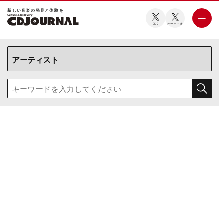
新しい⾳楽の発⾒と体験を
CDJ
オーディオ