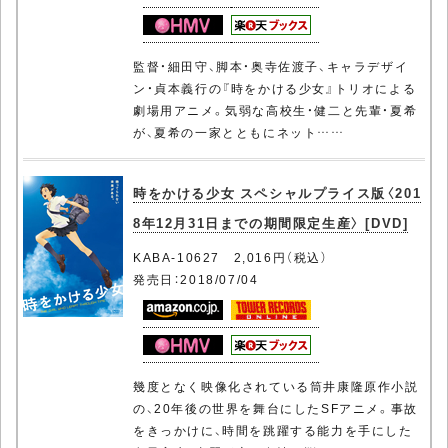
監督・細田守、脚本・奥寺佐渡子、キャラデザイ
ン・貞本義行の『時をかける少女』トリオによる
劇場用アニメ。気弱な高校生・健二と先輩・夏希
が、夏希の一家とともにネット……
時をかける少女 スペシャルプライス版〈201
8年12月31日までの期間限定生産〉 [DVD]
KABA-10627 2,016円（税込）
発売日：2018/07/04
幾度となく映像化されている筒井康隆原作小説
の、20年後の世界を舞台にしたSFアニメ。事故
をきっかけに、時間を跳躍する能力を手にした