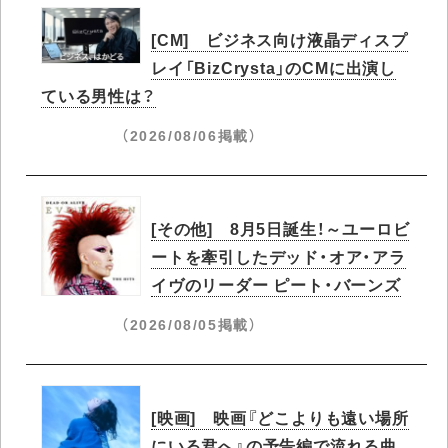
[CM] ビジネス向け液晶ディスプ
レイ「BizCrysta」のCMに出演し
ている男性は？
（2026/08/06掲載）
[その他] 8月5日誕生！～ユーロビ
ートを牽引したデッド・オア・アラ
イヴのリーダー ピート・バーンズ
（2026/08/05掲載）
[映画] 映画『どこよりも遠い場所
にいる君へ』の予告編で流れる曲