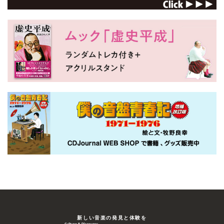
新しい⾳楽の発⾒と体験を