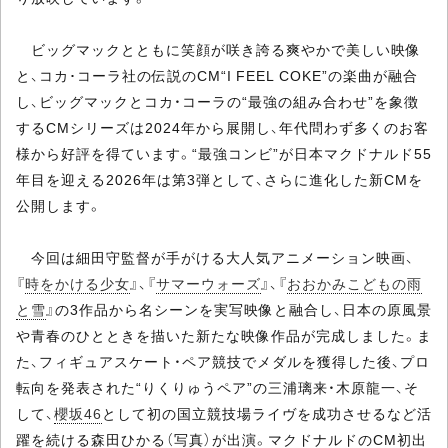
ビッグマックとともに笑顔が咲き誇る爽やかで美しい映像
と、コカ･コーラ社の伝説のCM“I FEEL COKE”の楽曲が融合
し、ビッグマックとコカ・コーラの“最強の組み合わせ”を象徴
するCMシリーズは2024年から展開し、年代問わず多くのお客
様から好評を得ています。“最強コンビ”が日本マクドナルド55
年目を迎える2026年は第3弾として、さらに進化した新CMを
公開します。
今回は細田守監督が手がける大人気アニメーション映画、
『
時をかける少女
』、『
サマーウォーズ
』、『
おおかみこどもの雨
と雪
』の3作品から名シーンを実写映像と融合し、日本の原風景
や青春のひとときを描いた新たな映像作品が完成しました。ま
た、フィギュアスケート・ペア競技でメダルを獲得した後、プロ
転向を発表された“りくりゅうペア”の三浦璃来・木原龍一、そ
して、
櫻坂46
として初の国立競技場ライヴを成功させるなど活
躍を続ける森田ひかる（写真）が出演。マクドナルドのCM初出