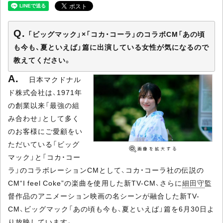
「ビッグマック」×「コカ・コーラ」のコラボCM「あの頃
も今も、夏といえば」篇に出演している女性が気になるので
教えてください。
日本マクドナル
ド株式会社は、1971年
の創業以来「最強の組
み合わせ」として多く
のお客様にご愛顧をい
ただいている「ビッグ
マック」と「コカ・コー
ラ」のコラボレーションCMとして、コカ・コーラ社の伝説の
CM“I feel Coke”の楽曲を使用した新TV-CM、さらに
細田守
監
督作品のアニメーション映画の名シーンが融合した新TV-
CM、ビッグマック「あの頃も今も、夏といえば」篇を6月30日よ
り放映しています。