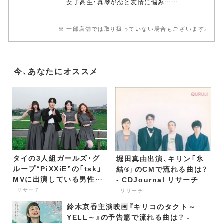
女子高生・真琴が恋と友情に悩み……
※ 一部店舗では取り扱っていない場合もございます。
今、あなたにオススメ
タイの3人組ガールズ・グ
堀田真由出演、キリン「氷
ループ“PiXXiE”の「tsk」
結®」のCMで流れる曲は？
MVに出演している男性
- CDJournal リサーチ
は？ - CDJournal リサー
リサーチ
リサーチ
チ
鈴木京香主演映画『キリコのタクト～
YELL～』の予告篇で流れる曲は？ -