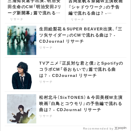
三浦知良選手出演、明治安
吉岡里帆＆奈緒W主演映画
田生命のCM「明治安田Jリ
『シャドウワーク』の予告
ーグ新開幕」篇で流れる曲
編で流れる曲は？ -
は？ - CDJournal リサー
CDJournal リサーチ
リサーチ
リサーチ
チ
生田絵梨花＆SUPER BEAVER出演、「三
ツ矢サイダー」のCMで流れる曲は？ -
CDJournal リサーチ
リサーチ
TVアニメ『正反対な君と僕』とSpotifyの
コラボCM「谷おもいで」篇で流れる曲
は？ - CDJournal リサーチ
リサーチ
松村北斗（SixTONES）＆今田美桜W主演
映画『白鳥とコウモリ』の予告編で流れる
曲は？ - CDJournal リサーチ
リサーチ
Recommended by