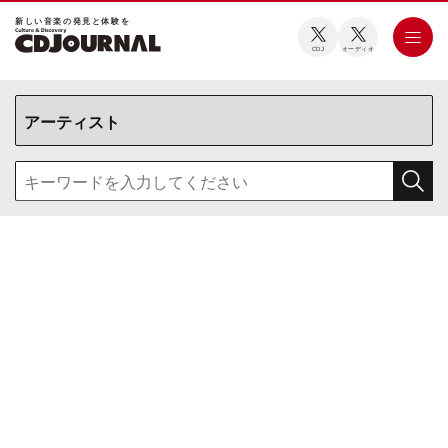
新しい⾳楽の発⾒と体験を
CDJ
オーディオ