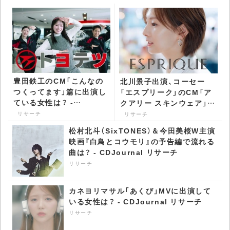
豊田鉄工のCM「こんなの
北川景子出演、コーセー
つくってます」篇に出演し
「エスプリーク」のCM「ア
ている女性は？ -
クアリー スキンウェア」篇
CDJournal リサーチ
で流れる曲は？ -
リサーチ
リサーチ
CDJournal リサーチ
松村北斗（SixTONES）＆今田美桜W主演
映画『白鳥とコウモリ』の予告編で流れる
曲は？ - CDJournal リサーチ
リサーチ
カネヨリマサル「あくび」MVに出演して
いる女性は？ - CDJournal リサーチ
リサーチ