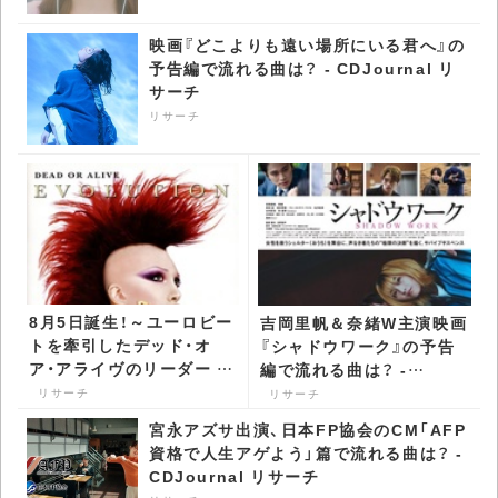
映画『どこよりも遠い場所にいる君へ』の
予告編で流れる曲は？ - CDJournal リ
サーチ
リサーチ
8月5日誕生！～ユーロビー
吉岡里帆＆奈緒W主演映画
トを牽引したデッド・オ
『シャドウワーク』の予告
ア・アライヴのリーダー ピ
編で流れる曲は？ -
ート・バーンズ -
CDJournal リサーチ
リサーチ
リサーチ
CDJournal リサーチ
宮永アズサ出演、日本FP協会のCM「AFP
資格で人生アゲよう」篇で流れる曲は？ -
CDJournal リサーチ