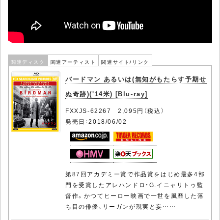
関連ディスク
関連アーティスト
関連サイト/リンク
バードマン あるいは(無知がもたらす予期せ
ぬ奇跡)('14米) [Blu-ray]
FXXJS-62267 2,095円（税込）
発売日：2018/06/02
第87回アカデミー賞で作品賞をはじめ最多4部
門を受賞したアレハンドロ・G.イニャリトゥ監
督作。かつてヒーロー映画で一世を風靡した落
ち目の俳優、リーガンが現実と妄……