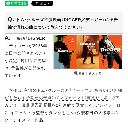
トム・クルーズ主演映画『DIGGER／ディガー』の予告
編で流れる曲について教えてください。
映画『DIGGER
／ディガー』が2026年
に日本公開されること
が決定。封切りに先駆
け、予告編が公開され
ています。
本作は、主演の
トム・クルーズ
と『
バードマン あるいは（無知
がもたらす予期せぬ奇跡）
』『
レヴェナント：蘇えりし者
』でア
カデミー賞最優秀監督賞を2年連続で受賞した、
アレハンドロ・
G・イニャリトゥ
監督がタッグを組んだ、規格外の大惨事エン
ターテイメント作品。