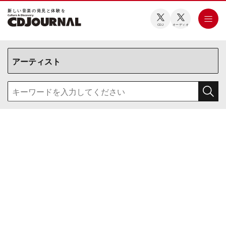
新しい⾳楽の発⾒と体験を
CDJ
オーディオ