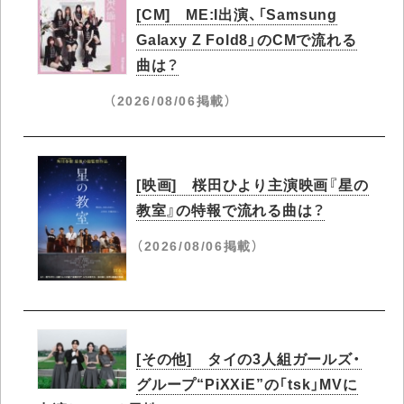
[CM] ME:I出演、「Samsung
Galaxy Z Fold8」のCMで流れる
曲は？
（2026/08/06掲載）
[映画] 桜田ひより主演映画『星の
教室』の特報で流れる曲は？
（2026/08/06掲載）
[その他] タイの3人組ガールズ・
グループ“PiXXiE”の「tsk」MVに