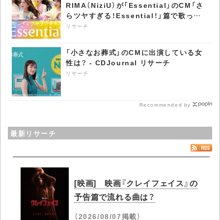
RIMA（NiziU）が「Essential」のCM「さ
らツヤすぎる！Essential！」篇で歌って
いる曲は？ - CDJournal リサーチ
リサーチ
「小さなお葬式」のCMに出演している女
性は？ - CDJournal リサーチ
リサーチ
Recommended by
最新リサーチ
[映画] 映画『クレイフェイス』の
予告篇で流れる曲は？
（2026/08/07掲載）