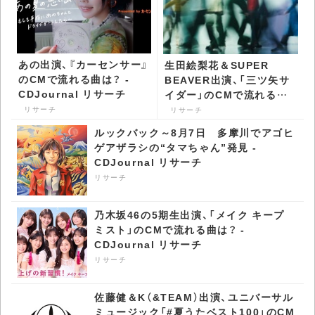
あの出演、『カーセンサー』
生田絵梨花＆SUPER
のCMで流れる曲は？ -
BEAVER出演、「三ツ矢サ
CDJournal リサーチ
イダー」のCMで流れる曲
は？ - CDJournal リサー
リサーチ
リサーチ
チ
ルックバック～8月7日 多摩川でアゴヒ
ゲアザラシの“タマちゃん”発見 -
CDJournal リサーチ
リサーチ
乃木坂46の5期生出演、「メイク キープ
ミスト」のCMで流れる曲は？ -
CDJournal リサーチ
リサーチ
佐藤健＆K（&TEAM）出演、ユニバーサル
ミュージック「#夏うたベスト100」のCM