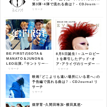
第3弾・4弾で流れる曲は？ - CDJournal
リサーチ
リサーチ
BE:FIRSTのSOTA＆
8月5日誕生！～ユーロビー
MANATO＆JUNON＆
トを牽引したデッド・オ
LEO出演、「サントリー生
ア・アライヴのリーダー ピ
ビール」のCMで流れる曲
ート・バーンズ -
リサーチ
リサーチ
は？ - CDJournal リサー
CDJournal リサーチ
映画『どこよりも遠い場所にいる君へ』の
チ
予告編で流れる曲は？ - CDJournal リ
サーチ
リサーチ
畑芽育・久間田琳加・横田真悠・