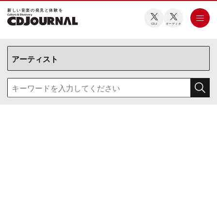
新しい⾳楽の発⾒と体験を
CDJ
オーディオ