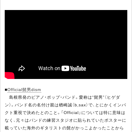
■
Official髭男dism
島根県発のピアノ・ポップ・バンド。愛称は“髭男”（ヒゲダ
ン）。バンド名の名付け親は楢崎誠（b,sax）で、とにかくインパ
クト重視で決めたとのこと。「Official」については特に意味は
なく、元々はバンドの練習スタジオに貼られていたポスターに
載っていた海外のギタリストの髭がかっこよかったことから