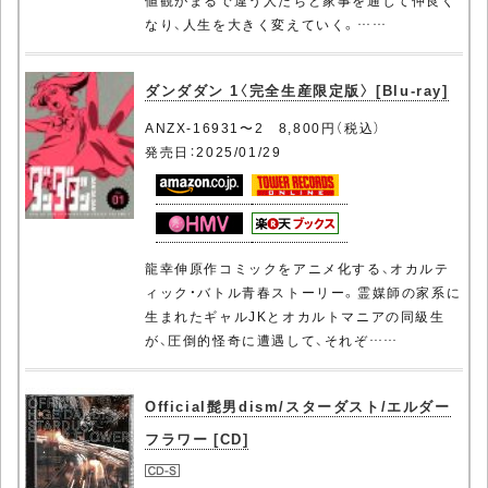
値観がまるで違う人たちと家事を通じて仲良く
なり、人生を大きく変えていく。……
ダンダダン 1〈完全生産限定版〉 [Blu-ray]
ANZX-16931〜2 8,800円（税込）
発売日：2025/01/29
龍幸伸原作コミックをアニメ化する、オカルテ
ィック・バトル青春ストーリー。霊媒師の家系に
生まれたギャルJKとオカルトマニアの同級生
が、圧倒的怪奇に遭遇して、それぞ……
Official髭男dism/スターダスト/エルダー
フラワー [CD]