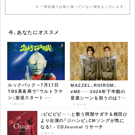
※ 一部店舗では取り扱っていない場合もございます。
今、あなたにオススメ
ルックバック～7月17日
MAZZEL、ROIROM、
TBS系各局で『ウルトラマ
≠ME……2026年下半期の
ン』放送スタート -
音楽シーンを担うのは？
CDJournal リサーチ
ブレイク期待のアーティス
リサーチ
リサーチ
ト特集 - CDJournal リサ
♪ピピピピ……と歌う阿部サダヲ＆桜田ひ
ーチ
より出演の「ジハンピ」CMソングが気に
なる！ - CDJournal リサーチ
リサーチ