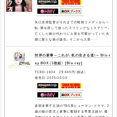
矢口史靖監督がそれまでの軽快コメディから一
転、満を辞して放ったスリリングなミステリー。
亡くした娘の代わりに人形を可愛がっていた夫
婦に新たな娘が誕生。そこから人形……
対岸の家事～これが、私の生きる道!～ Blu-r
ay BOX〈3枚組〉 [Blu-ray]
TCBD-1834 29,645円（税込）
発売日：2025/10/10
多部未華子主演のTBS系ヒューマン・ドラマ。2
歳の娘の育児と家事に奮闘する専業主婦が、価