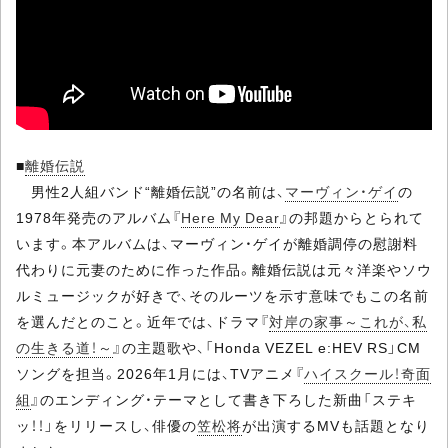
■
離婚伝説
男性2人組バンド“離婚伝説”の名前は、
マーヴィン・ゲイ
の
1978年発売のアルバム『
Here My Dear
』の邦題からとられて
います。本アルバムは、マーヴィン・ゲイが離婚調停の慰謝料
代わりに元妻のために作った作品。離婚伝説は元々洋楽やソウ
ルミュージックが好きで、そのルーツを示す意味でもこの名前
を選んだとのこと。近年では、ドラマ『
対岸の家事～これが、私
の生きる道！～
』の主題歌や、「Honda VEZEL e:HEV RS」CM
ソングを担当。2026年1月には、TVアニメ『
ハイスクール！奇面
組
』のエンディング・テーマとして書き下ろした新曲「ステキ
ッ！！」をリリースし、俳優の
笠松将
が出演するMVも話題となり