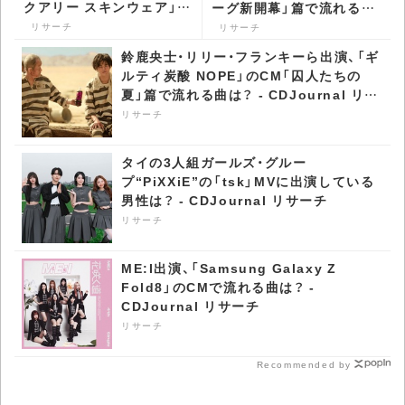
クアリー スキンウェア」篇
ーグ新開幕」篇で流れる曲
で流れる曲は？ -
は？ - CDJournal リサー
リサーチ
リサーチ
CDJournal リサーチ
チ
鈴鹿央士・リリー・フランキーら出演、「ギ
ルティ炭酸 NOPE」のCM「囚人たちの
夏」篇で流れる曲は？ - CDJournal リサ
ーチ
リサーチ
タイの3人組ガールズ・グルー
プ“PiXXiE”の「tsk」MVに出演している
男性は？ - CDJournal リサーチ
リサーチ
ME:I出演、「Samsung Galaxy Z
Fold8」のCMで流れる曲は？ -
CDJournal リサーチ
リサーチ
Recommended by