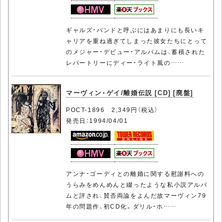
ギャルズ・バンドと呼ぶにはあまりにも長いキ
ャリアを重ね過ぎてしまった彼女たちにとって
のメジャー・デビュー・アルバムは、蓄積された
レパートリーにディー・ライト風の……
マーヴィン・ゲイ/離婚伝説 [CD] [廃盤]
POCT-1896 2,349円（税込）
発売日：1994/04/01
アンナ・ゴーディとの離婚に関する慰謝料への
うらみをめんめんと綴ったような私小説アルバ
ムと評され、賛否両論をよんだ故マーヴィン79
年の問題作、初CD化。ダリル・ホ……