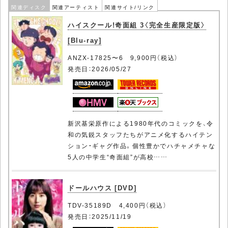
関連ディスク
関連アーティスト
関連サイト/リンク
ハイスクール!奇面組 3〈完全生産限定版〉
[Blu-ray]
ANZX-17825〜6 9,900円（税込）
発売日：2026/05/27
新沢基栄原作による1980年代のコミックを、令
和の気鋭スタッフたちがアニメ化するハイテン
ション・ギャグ作品。個性豊かでハチャメチャな
5人の中学生“奇面組”が高校……
ドールハウス [DVD]
TDV-35189D 4,400円（税込）
発売日：2025/11/19