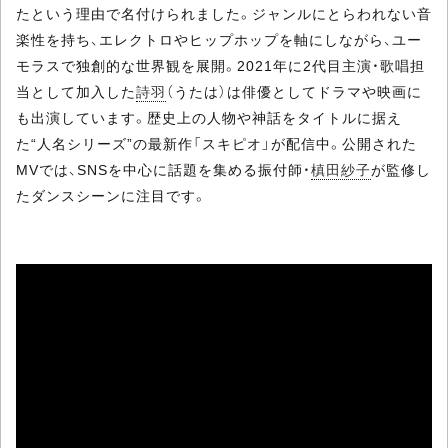
たという理由で名付けられました。ジャンルにとらわれない音
楽性を持ち、エレクトロやヒップホップを軸にしながら、ユー
モラスで独創的な世界観を展開。2021年に2代目主演・歌唱担
当として加入した
詩羽
（うたは）は俳優としてドラマや映画に
も出演しています。歴史上の人物や神話をタイトルに据え
た“人名シリーズ”の最新作「スキピオ」が配信中。公開された
MVでは、SNSを中心に話題を集める振付師・
槙田紗子
が監修し
たダンスシーンに注目です。