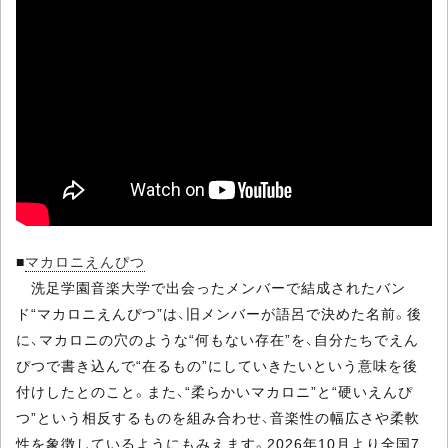
■
マカロニえんぴつ
洗足学園音楽大学で出会ったメンバーで結成されたバン
ド“マカロニえんぴつ”は、旧メンバーが語呂で決めた名前。後
に、マカロニの穴のような“何もない存在”を、自分たちでえん
ぴつで書き込んで“在るもの”にしていきたいという意味を後
付けしたとのこと。また、“柔らかいマカロニ”と“硬いえんぴ
つ”という相反するものを組み合わせ、音楽性の幅広さや柔軟
性を象徴しているようにもみえます。2026年10月より全国7