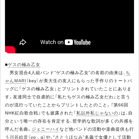
■
ゲスの極み乙女
男女混合4人組バンド“ゲスの極み乙女”の名前の由来は、
ち
ゃんMARI
（key）が美大生の友人にもらった手作りのトートバ
ッグに「ゲスの極み乙女」とプリントされていたことにありま
す。友達同士で自虐的に「私たちゲスの極み乙女だわ」と言う
のが流行っていたことからプリントしたとのこと。『第66回
NHK紅白歌合戦』でも披露された「
私以外私じゃないの
」は、自
分という唯一の存在を肯定する、哲学的な歌詞が多くの共感を
呼んだ名曲。
ジェニーハイ
など他バンドの活動や楽曲提供も行
う
川谷絵音
（vo，g）や、“
さとうほなみ
”名義で女優として活動