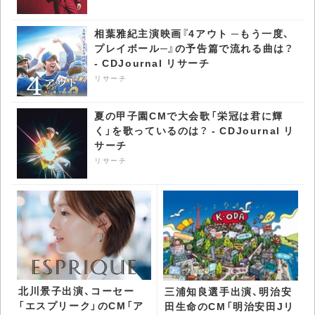
相葉雅紀主演映画『4アウト ─もう一度、
プレイボール─』の予告篇で流れる曲は？
- CDJournal リサーチ
リサーチ
夏の甲子園CMで大会歌「栄冠は君に輝
く」を歌っているのは？ - CDJournal リ
サーチ
リサーチ
北川景子出演、コーセー
三浦知良選手出演、明治安
「エスプリーク」のCM「ア
田生命のCM「明治安田Jリ