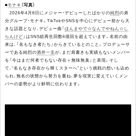
■
モナキ
（写真）
2026年4月8日にメジャー・デビューしたばかりの
純烈
の弟
分グループ・モナキ。TikTokやSNSを中心にデビュー前から大
きな話題となり、デビュー曲「
ほんまやで☆なんでやねん☆し
らんけど
」はSNS総再生回数6億回を超えています。名前の由
来は、「名もなき者たち」からきているとのこと。プロデューサ
ーである純烈の
酒井一圭
が、まだ肩書きも実績もないメンバー
を「今はまだ何者でもない存在＝無味無臭」と表現。そし
て、“名もなき存在から輝くスターへ”という挑戦の想いも込め
られ、無名の状態から努力を重ね、夢を現実に変えていくメン
バーの姿勢がより鮮明に伝わります。