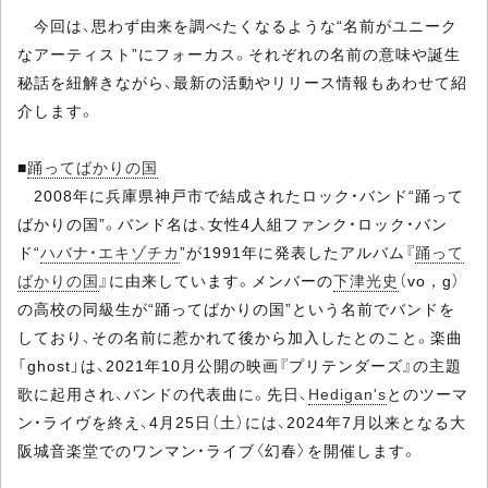
今回は、思わず由来を調べたくなるような“名前がユニーク
なアーティスト”にフォーカス。それぞれの名前の意味や誕生
秘話を紐解きながら、最新の活動やリリース情報もあわせて紹
介します。
■
踊ってばかりの国
2008年に兵庫県神戸市で結成されたロック・バンド“踊って
ばかりの国”。バンド名は、女性4人組ファンク・ロック・バン
ド“
ハバナ・エキゾチカ
”が1991年に発表したアルバム『
踊って
ばかりの国
』に由来しています。メンバーの
下津光史
（vo，g）
の高校の同級生が“踊ってばかりの国”という名前でバンドを
しており、その名前に惹かれて後から加入したとのこと。楽曲
「ghost」は、2021年10月公開の映画『プリテンダーズ』の主題
歌に起用され、バンドの代表曲に。先日、
Hedigan's
とのツーマ
ン・ライヴを終え、4月25日（土）には、2024年7月以来となる大
阪城音楽堂でのワンマン・ライブ〈幻春〉を開催します。