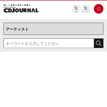
新しい⾳楽の発⾒と体験を
CDJ
オーディオ